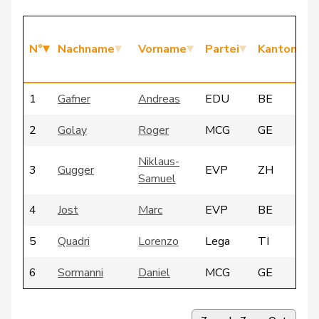
N°
Nachname
Vorname
Partei
Kanton
1
Gafner
Andreas
EDU
BE
2
Golay
Roger
MCG
GE
Niklaus-
3
Gugger
EVP
ZH
Samuel
4
Jost
Marc
EVP
BE
5
Quadri
Lorenzo
Lega
TI
6
Sormanni
Daniel
MCG
GE
7
Vontobel
Erich
EDU
ZH