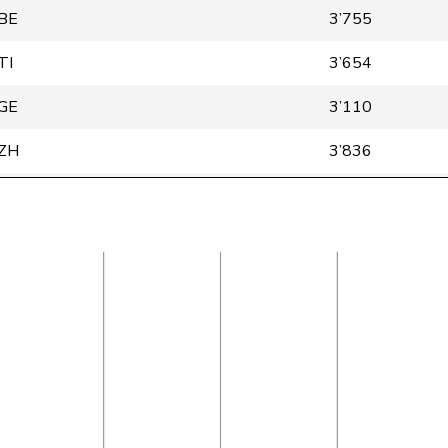
BE
3’755
TI
3’654
GE
3’110
ZH
3’836
SH
2’316
BE
3’581
ZH
2’987
ZH
3’800
SH
1’513
ZH
1’085