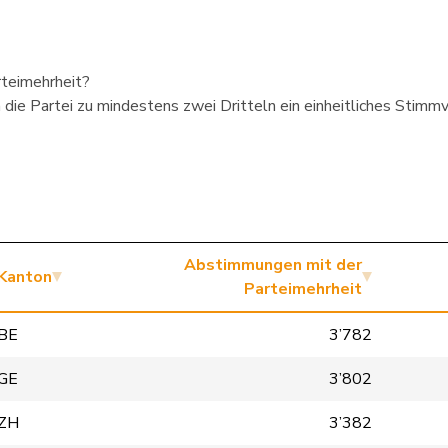
rteimehrheit?
die Partei zu mindestens zwei Dritteln ein einheitliches Stimmve
Abstimmungen mit der
Kanton
Parteimehrheit
BE
3’782
GE
3’802
ZH
3’382