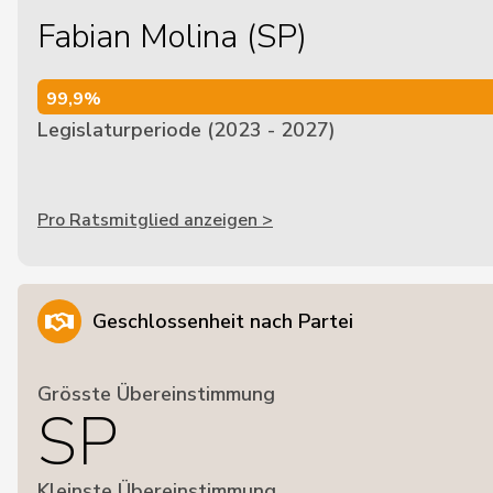
Fabian Molina (SP)
99,9%
99,9%
Legislaturperiode (2023 - 2027)
Pro Ratsmitglied anzeigen >
Geschlossenheit nach Partei
Grösste Übereinstimmung
SP
Kleinste Übereinstimmung