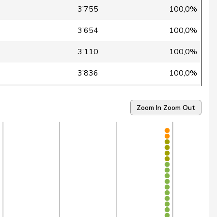
3’755
100,0%
3’654
100,0%
3’110
100,0%
3’836
100,0%
2’318
99,9%
Zoom In
Zoom Out
3’586
99,9%
2’989
99,9%
3’805
99,9%
1’515
99,9%
1’086
99,9%