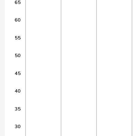
65
14
Wermuth
Cédric
SP
15
Alijaj
Islam
SP
60
16
Bendahan
Samuel
SP
55
17
Locher
Miriam
SP
50
18
Schmaltz
Anna-Béatrice
GRÜNE
19
Arslan
Sibel
GRÜNE
45
20
Candan
Hasan
SP
40
21
Gredig
Corina
glp
35
Klopfenstein
22
Delphine
GRÜNE
Broggini
30
23
Pult
Jon
SP