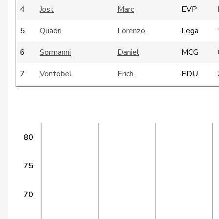
4
Jost
Marc
EVP
5
Quadri
Lorenzo
Lega
6
Sormanni
Daniel
MCG
7
Vontobel
Erich
EDU
8
De Ventura
Linda
SP
9
Funiciello
Tamara
SP
80
10
Meyer
Mattea
SP
11
Molina
Fabian
SP
75
12
Munz
Martina
SP
70
13
Schläpfer
Therese
SVP