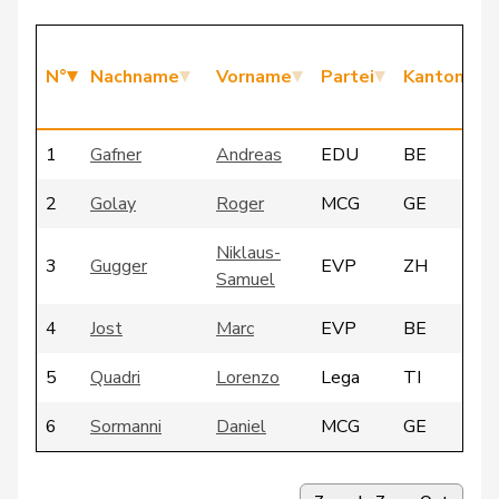
N°
Nachname
Vorname
Partei
Kanton
1
Gafner
Andreas
EDU
BE
2
Golay
Roger
MCG
GE
Niklaus-
3
Gugger
EVP
ZH
Samuel
4
Jost
Marc
EVP
BE
5
Quadri
Lorenzo
Lega
TI
6
Sormanni
Daniel
MCG
GE
7
Vontobel
Erich
EDU
ZH