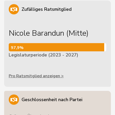
Zufälliges Ratsmitglied
Nicole Barandun (Mitte)
97,9%
97,9%
Legislaturperiode (2023 - 2027)
Pro Ratsmitglied anzeigen >
Geschlossenheit nach Partei