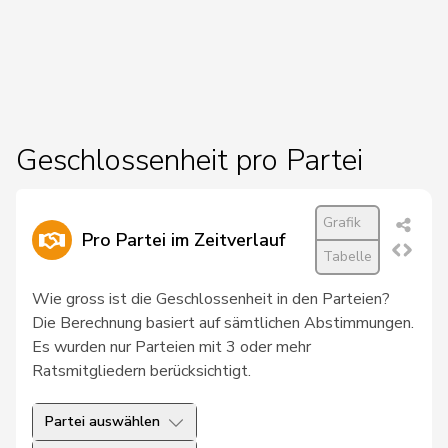
27
Chollet
Clarence
GRÜNE
NE
28
Docourt
Martine
SP
NE
29
Friedl
Claudia
SP
SG
30
Glur
Christian
SVP
AG
Geschlossenheit pro Partei
31
Hug
Roman
SVP
GR
Grafik
32
Schläfli
Nina
SP
TG
Pro Partei im Zeitverlauf
Tabelle
33
Töngi
Michael
GRÜNE
LU
Wie gross ist die Geschlossenheit in den Parteien?
34
Tuosto
Brenda
SP
VD
Die Berechnung basiert auf sämtlichen Abstimmungen.
Es wurden nur Parteien mit 3 oder mehr
35
Bullakaj
Arbër
SP
SG
Ratsmitgliedern berücksichtigt.
36
Christ
Katja
glp
BS
Partei auswählen