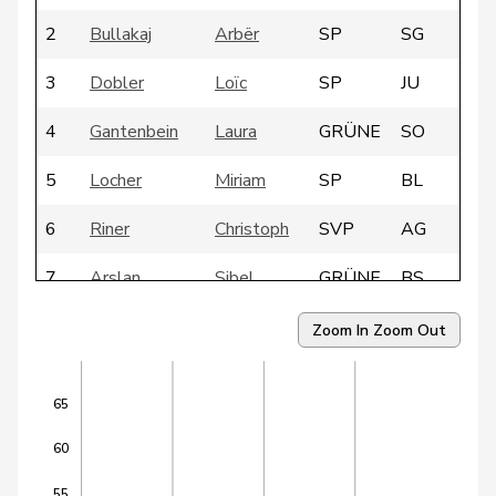
2
Bullakaj
Arbër
SP
SG
3
Dobler
Loïc
SP
JU
4
Gantenbein
Laura
GRÜNE
SO
5
Locher
Miriam
SP
BL
6
Riner
Christoph
SVP
AG
7
Arslan
Sibel
GRÜNE
BS
8
Candan
Hasan
SP
LU
Zoom In
Zoom Out
9
Dandrès
Christian
SP
GE
65
10
Egger
Mike
SVP
SG
60
11
Farinelli
Alex
FDP
TI
55