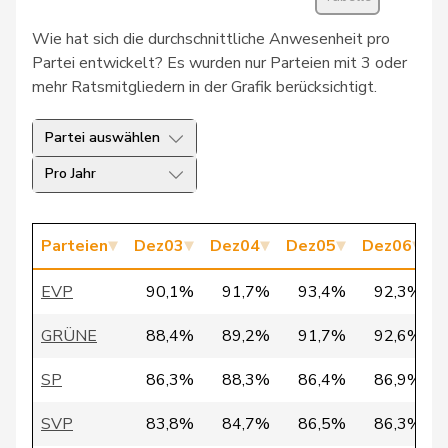
30
Schlatter
Marionna
GRÜNE
ZH
Wie hat sich die durchschnittliche Anwesenheit pro
31
Vietze
Kris
FDP
TG
Partei entwickelt? Es wurden nur Parteien mit 3 oder
mehr Ratsmitgliedern in der Grafik berücksichtigt.
32
Vontobel
Erich
EDU
ZH
Partei auswählen
33
Bürgi
Roman
SVP
SZ
Pro Jahr
34
Clivaz
Christophe
GRÜNE
VS
35
Fivaz
Fabien
GRÜNE
NE
Parteien
Dez03
Dez04
Dez05
Dez06
D
Pierre-
36
Page
SVP
FR
EVP
90,1%
91,7%
93,4%
92,3%
André
GRÜNE
88,4%
89,2%
91,7%
92,6%
37
Seiler Graf
Priska
SP
ZH
SP
86,3%
88,3%
86,4%
86,9%
38
Walder
Nicolas
GRÜNE
GE
SVP
83,8%
84,7%
86,5%
86,3%
39
Docourt
Martine
SP
NE