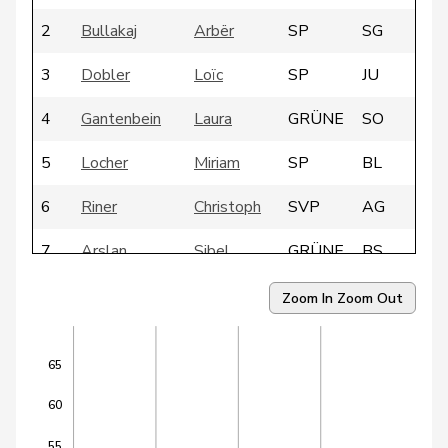
2
Bullakaj
Arbër
SP
SG
3
Dobler
Loïc
SP
JU
4
Gantenbein
Laura
GRÜNE
SO
5
Locher
Miriam
SP
BL
6
Riner
Christoph
SVP
AG
7
Arslan
Sibel
GRÜNE
BS
8
Candan
Hasan
SP
LU
Zoom In
Zoom Out
9
Dandrès
Christian
SP
GE
65
10
Egger
Mike
SVP
SG
60
11
Farinelli
Alex
FDP
TI
55