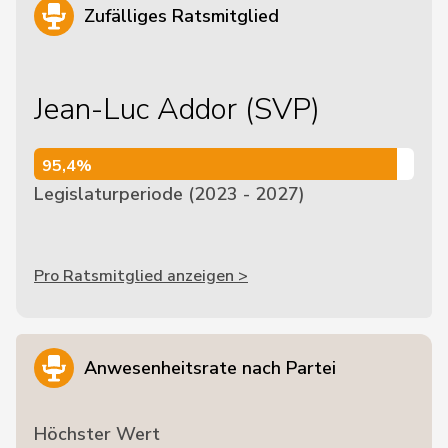
Zufälliges Ratsmitglied
Jean-Luc Addor (SVP)
95,4%
95,4%
Legislaturperiode (2023 - 2027)
Pro Ratsmitglied anzeigen >
Anwesenheitsrate nach Partei
Höchster Wert