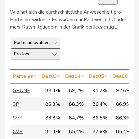
30
Schlatter
Marionna
GRÜNE
ZH
Wie hat sich die durchschnittliche Anwesenheit pro
31
Vietze
Kris
FDP
TG
Partei entwickelt? Es wurden nur Parteien mit 3 oder
mehr Ratsmitgliedern in der Grafik berücksichtigt.
32
Vontobel
Erich
EDU
ZH
Partei auswählen
33
Bürgi
Roman
SVP
SZ
Pro Jahr
34
Clivaz
Christophe
GRÜNE
VS
35
Fivaz
Fabien
GRÜNE
NE
Parteien
Dez03
Dez04
Dez05
Dez06
D
Pierre-
36
Page
SVP
FR
GRÜNE
88,4%
89,2%
91,7%
92,6%
André
SP
86,3%
88,3%
86,4%
86,9%
37
Seiler Graf
Priska
SP
ZH
SVP
83,8%
84,7%
86,5%
86,3%
38
Walder
Nicolas
GRÜNE
GE
CVP
81,4%
85,4%
87,6%
85,4%
39
Docourt
Martine
SP
NE