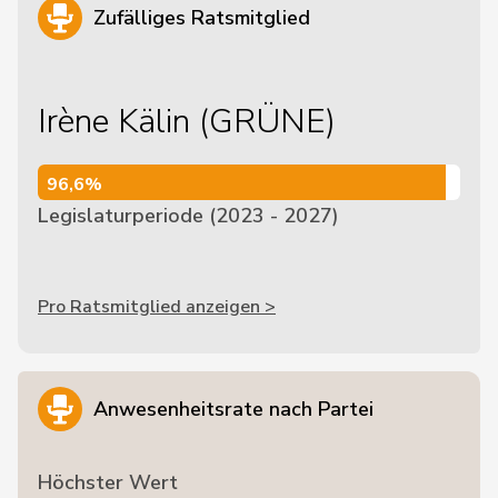
Zufälliges Ratsmitglied
Irène Kälin (GRÜNE)
96,6%
96,6%
Legislaturperiode (2023 - 2027)
Pro Ratsmitglied anzeigen >
Anwesenheitsrate nach Partei
Höchster Wert