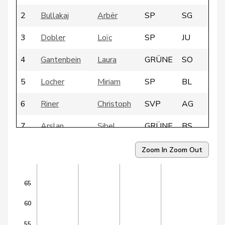
2
Bullakaj
Arbër
SP
SG
3
Dobler
Loïc
SP
JU
4
Gantenbein
Laura
GRÜNE
SO
5
Locher
Miriam
SP
BL
6
Riner
Christoph
SVP
AG
7
Arslan
Sibel
GRÜNE
BS
8
Candan
Hasan
SP
LU
Zoom In
Zoom Out
9
Dandrès
Christian
SP
GE
65
10
Egger
Mike
SVP
SG
60
11
Farinelli
Alex
FDP
TI
55