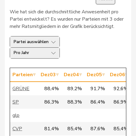
30
Schlatter
Marionna
GRÜNE
ZH
Wie hat sich die durchschnittliche Anwesenheit pro
31
Vietze
Kris
FDP
TG
Partei entwickelt? Es wurden nur Parteien mit 3 oder
mehr Ratsmitgliedern in der Grafik berücksichtigt.
32
Vontobel
Erich
EDU
ZH
Partei auswählen
33
Bürgi
Roman
SVP
SZ
Pro Jahr
34
Clivaz
Christophe
GRÜNE
VS
35
Fivaz
Fabien
GRÜNE
NE
Parteien
Dez03
Dez04
Dez05
Dez06
D
Pierre-
36
Page
SVP
FR
GRÜNE
88,4%
89,2%
91,7%
92,6%
André
SP
86,3%
88,3%
86,4%
86,9%
37
Seiler Graf
Priska
SP
ZH
glp
38
Walder
Nicolas
GRÜNE
GE
CVP
81,4%
85,4%
87,6%
85,4%
39
Docourt
Martine
SP
NE