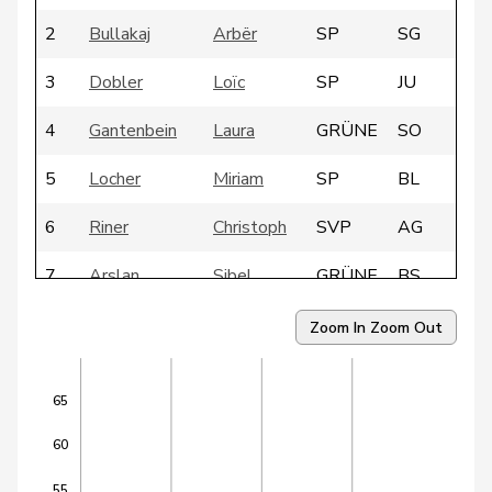
2
Bullakaj
Arbër
SP
SG
3
Dobler
Loïc
SP
JU
4
Gantenbein
Laura
GRÜNE
SO
5
Locher
Miriam
SP
BL
6
Riner
Christoph
SVP
AG
7
Arslan
Sibel
GRÜNE
BS
8
Candan
Hasan
SP
LU
Zoom In
Zoom Out
9
Dandrès
Christian
SP
GE
65
10
Egger
Mike
SVP
SG
60
11
Farinelli
Alex
FDP
TI
55