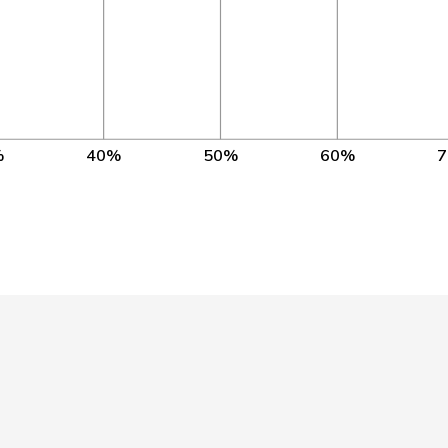
NE
GE
1’096
BS
3’836
VD
3’837
%
40%
50%
60%
TG
3’838
NE
ZH
3’836
TG
3’839
ZH
3’836
SZ
3’832
NE
VS
3’834
NE
NE
2’206