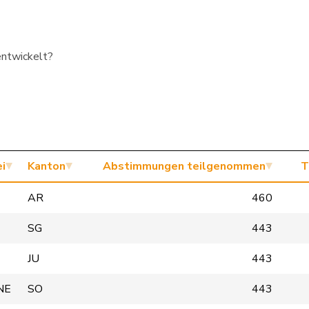
entwickelt?
i
Kanton
Abstimmungen teilgenommen
T
AR
460
SG
443
JU
443
NE
SO
443