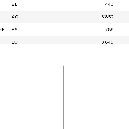
BL
443
AG
3’852
NE
BS
788
LU
3’849
GE
3’848
SG
3’840
TI
3’848
AG
3’851
BL
3’848
GE
3’818