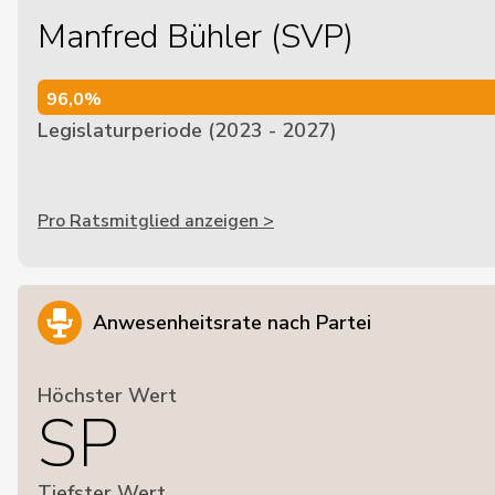
Manfred Bühler (SVP)
96,0%
96,0%
Legislaturperiode (2023 - 2027)
Pro Ratsmitglied anzeigen >
Anwesenheitsrate nach Partei
Höchster Wert
SP
Tiefster Wert