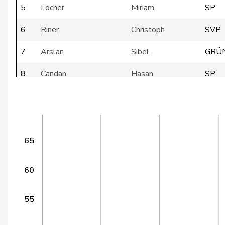
5
Locher
Miriam
SP
6
Riner
Christoph
SVP
7
Arslan
Sibel
GRÜ
8
Candan
Hasan
SP
9
Dandrès
Christian
SP
10
Egger
Mike
SVP
11
Farinelli
Alex
FDP
65
12
Jauslin
Matthias Samuel
glp
60
13
Sollberger
Sandra
SVP
55
14
Fehlmann Rielle
Laurence
SP