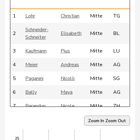
1
Lohr
Christian
Mitte
TG
Schneider-
2
Elisabeth
Mitte
BL
Schneiter
3
Kaufmann
Pius
Mitte
LU
4
Meier
Andreas
Mitte
AG
5
Paganini
Nicolò
Mitte
SG
6
Bally
Maya
Mitte
AG
7
Barandun
Nicole
Mitte
ZH
8
Bürgin
Yvonne
Mitte
ZH
Zoom In
Zoom Out
9
Ritter
Markus
Mitte
SG
25