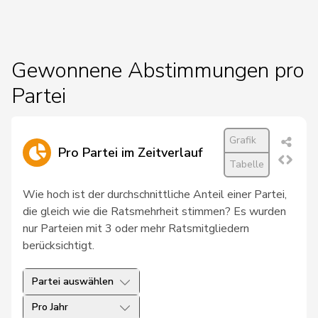
19
Hess
Lorenz
Mitte
BE
20
Kutter
Philipp
Mitte
ZH
Gewonnene Abstimmungen pro
Partei
21
Pfister
Gerhard
Mitte
ZG
22
Roduit
Benjamin
Mitte
VS
Grafik
Pro Partei im Zeitverlauf
23
Blunschy
Dominik
Mitte
SZ
Tabelle
Bulliard-
Wie hoch ist der durchschnittliche Anteil einer Partei,
24
Christine
Mitte
FR
Marbach
die gleich wie die Ratsmehrheit stimmen? Es wurden
nur Parteien mit 3 oder mehr Ratsmitgliedern
Roth
Marie-
25
Mitte
FR
berücksichtigt.
Pasquier
France
Partei auswählen
26
Stadler
Simon
Mitte
UR
Pro Jahr
Müller-