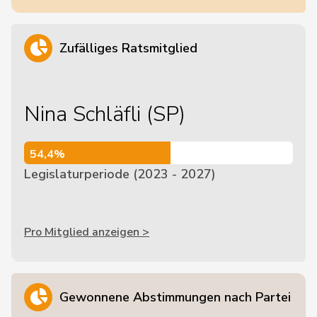
Zufälliges Ratsmitglied
Nina Schläfli (SP)
54,4%
54,4%
Legislaturperiode (2023 - 2027)
Pro Mitglied anzeigen >
Gewonnene Abstimmungen nach Partei