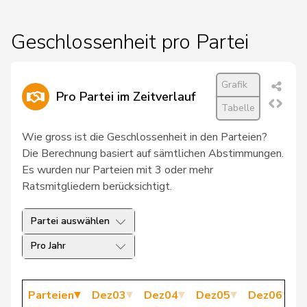
26
Wermuth
Cédric
SP
AG
Geschlossenheit pro Partei
27
Atici
Mustafa
SP
BS
Grafik
28
Grossen
Jürg
glp
BE
Pro Partei im Zeitverlauf
Tabelle
29
Schaffner
Barbara
glp
ZH
Wie gross ist die Geschlossenheit in den Parteien?
30
Töngi
Michael
GRÜNE
LU
Die Berechnung basiert auf sämtlichen Abstimmungen.
Es wurden nur Parteien mit 3 oder mehr
31
Walder
Nicolas
GRÜNE
GE
Ratsmitgliedern berücksichtigt.
32
Weichelt
Manuela
GRÜNE
ZG
Partei auswählen
33
Bendahan
Samuel
SP
VD
Pro Jahr
34
Burgherr
Thomas
SVP
AG
Parteien
Dez03
Dez04
Dez05
Dez06
D
35
Egger
Kurt
GRÜNE
TG