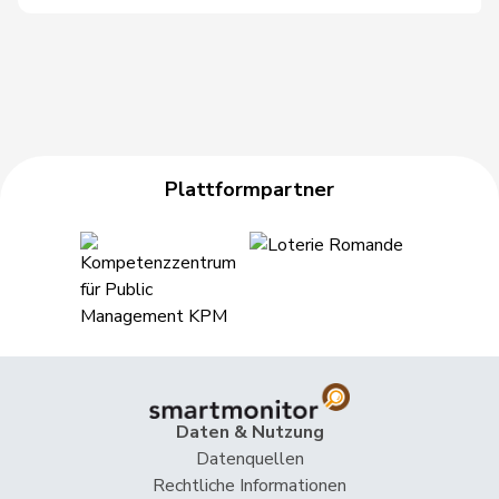
56
Mahaim
Raphaël
GRÜNE
VD
57
Badran
Jacqueline
SP
ZH
58
Girod
Bastien
GRÜNE
ZH
Plattformpartner
59
Heimgartner
Stefanie
SVP
AG
Michaud
60
Sophie
GRÜNE
VD
Gigon
61
Molina
Fabian
SP
ZH
62
Porchet
Léonore
GRÜNE
VD
63
Riniker
Maja
FDP
AG
Daten & Nutzung
Datenquellen
64
Sollberger
Sandra
SVP
BL
Rechtliche Informationen