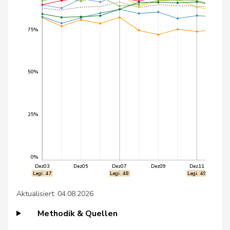
Rielle
46
Giezendanner
Benjamin
SVP
AG
75%
47
Jans
Beat
SP
BS
48
Marti
Samira
SP
BL
50%
49
Python
Valentine
GRÜNE
VD
50
Bühler
Manfred
SVP
BE
25%
51
Christ
Katja
glp
BS
0%
52
Clivaz
Christophe
GRÜNE
VS
Dez03
Dez05
Dez07
Dez09
Dez11
Legi. 47
Legi. 48
Legi. 49
53
Funiciello
Tamara
SP
BE
Aktualisiert: 04.08.2026
54
Gössi
Petra
FDP
SZ
Methodik & Quellen
55
Grüter
Franz
SVP
LU