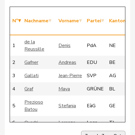
N°
Nachname
Vorname
Partei
Kanton
de la
1
Denis
PdA
NE
Reussille
2
Gafner
Andreas
EDU
BE
3
Gallati
Jean-Pierre
SVP
AG
4
Graf
Maya
GRÜNE
BL
Prezioso
5
Stefania
EàG
GE
Batou
6
Quadri
Lorenzo
Lega
TI