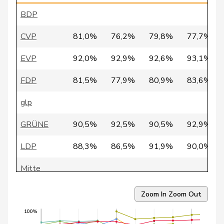
BDP
36
Fivaz
Fabien
GRÜNE
NE
CVP
81,0%
76,2%
79,8%
77,7%
37
Friedl
Claudia
SP
SG
EVP
92,0%
92,9%
92,6%
93,1%
38
Marti
Min Li
SP
ZH
FDP
81,5%
77,9%
80,9%
83,6%
39
Masshardt
Nadine
SP
BE
glp
40
Nordmann
Roger
SP
VD
GRÜNE
90,5%
92,5%
90,5%
92,9%
41
Ryser
Franziska
GRÜNE
SG
LDP
88,3%
86,5%
91,9%
90,0%
42
Rytz
Regula
GRÜNE
BE
Mitte
43
Wobmann
Walter
SVP
SO
SP
88,4%
90,8%
92,1%
92,5%
44
Brenzikofer
Florence
GRÜNE
BL
Zoom In
Zoom Out
SVP
83,1%
81,2%
81,6%
82,1%
Fehlmann
100%
45
Laurence
SP
GE