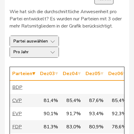
30
Schlatter
Marionna
GRÜNE
ZH
Wie hat sich die durchschnittliche Anwesenheit pro
31
Vietze
Kris
FDP
TG
Partei entwickelt? Es wurden nur Parteien mit 3 oder
mehr Ratsmitgliedern in der Grafik berücksichtigt.
32
Vontobel
Erich
EDU
ZH
Partei auswählen
33
Bürgi
Roman
SVP
SZ
Pro Jahr
34
Clivaz
Christophe
GRÜNE
VS
35
Fivaz
Fabien
GRÜNE
NE
Parteien
Dez03
Dez04
Dez05
Dez06
D
Pierre-
36
Page
SVP
FR
BDP
André
CVP
81,4%
85,4%
87,6%
85,4%
37
Seiler Graf
Priska
SP
ZH
EVP
90,1%
91,7%
93,4%
92,3%
38
Walder
Nicolas
GRÜNE
GE
FDP
81,3%
83,0%
80,9%
78,6%
39
Docourt
Martine
SP
NE