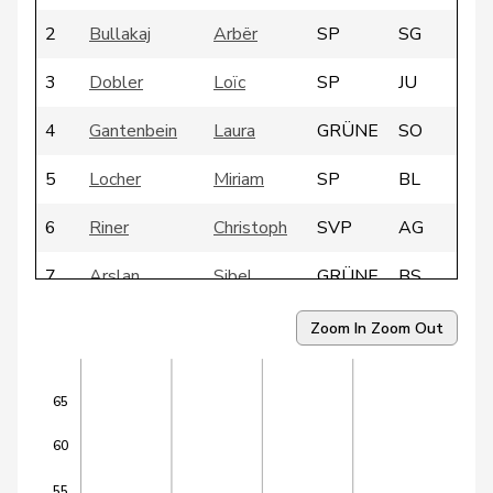
2
Bullakaj
Arbër
SP
SG
3
Dobler
Loïc
SP
JU
4
Gantenbein
Laura
GRÜNE
SO
5
Locher
Miriam
SP
BL
6
Riner
Christoph
SVP
AG
7
Arslan
Sibel
GRÜNE
BS
8
Candan
Hasan
SP
LU
Zoom In
Zoom Out
9
Dandrès
Christian
SP
GE
65
10
Egger
Mike
SVP
SG
60
11
Farinelli
Alex
FDP
TI
55