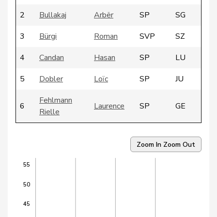
2
Bullakaj
Arbër
SP
SG
3
Bürgi
Roman
SVP
SZ
4
Candan
Hasan
SP
LU
5
Dobler
Loïc
SP
JU
Fehlmann
6
Laurence
SP
GE
Rielle
7
Friedl
Claudia
SP
SG
Zoom In
Zoom Out
8
Gantenbein
Laura
GRÜNE
SO
55
9
Gartmann
Walter
SVP
SG
50
10
Heimgartner
Stefanie
SVP
AG
45