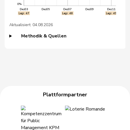
Bieri
0%
Dez03
Dez05
Dez07
Dez09
Dez11
Legi. 47
Legi. 48
Legi. 49
49
Vietze
Kris
FDP
TG
Aktualisiert: 04.08.2026
50
Brenzikofer
Florence
GRÜNE
BL
Methodik & Quellen
Roland
51
Büchel
SVP
SG
Rino
52
Glättli
Balthasar
GRÜNE
ZH
53
Gredig
Corina
glp
ZH
54
Gysin
Greta
GRÜNE
TI
Plattformpartner
55
Kälin
Irène
GRÜNE
AG
56
Nicolet
Jacques
SVP
VD
57
Schläfli
Nina
SP
TG