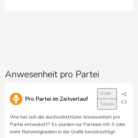
21
Schaffner
Barbara
glp
ZH
22
Schlatter
Marionna
GRÜNE
ZH
23
Schneeberger
Daniela
FDP
BL
24
Tschopp
Jean
SP
VD
von
25
Patricia
FDP
BS
Anwesenheit pro Partei
Falkenstein
26
Wyssmann
Rémy
SVP
SO
Grafik
Pro Partei im Zeitverlauf
27
Clivaz
Christophe
GRÜNE
VS
Tabelle
28
Dandrès
Christian
SP
GE
Wie hat sich die durchschnittliche Anwesenheit pro
Partei entwickelt? Es wurden nur Parteien mit 3 oder
29
Docourt
Martine
SP
NE
mehr Ratsmitgliedern in der Grafik berücksichtigt.