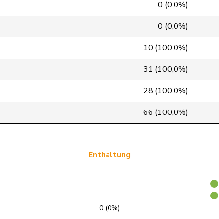
Mitte
M-E
VD
0 (0,0%)
glp
GL
BS
0 (0,0%)
GRÜNE
G
VS
10 (100,0%)
FDP
RL
NE
31 (100,0%)
SP
S
VD
28 (100,0%)
SP
S
GE
66 (100,0%)
SVP
V
BL
FDP
RL
GE
Enthaltung
FDP
RL
VD
SVP
V
SZ
0 (0%)
FDP
RL
SG