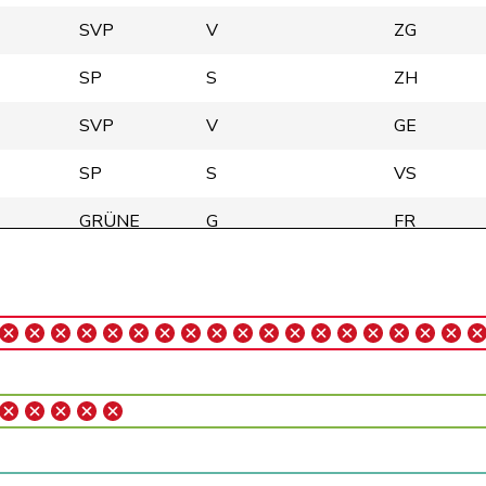
SVP
V
ZG
SP
S
ZH
SVP
V
GE
SP
S
VS
GRÜNE
G
FR
GRÜNE
G
BE
SP
S
ZH
Mitte
M-E
AG
FDP
RL
ZH
Mitte
M-E
ZH