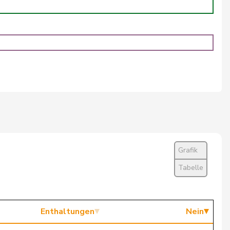
Ja
Ja
Ja
Ja
Ja
Ja
Ja
Grafik
Ja
Tabelle
Nein
Ja
Enthaltungen
Nein