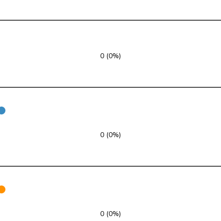
SP
S
NE
Mitte
M-E
NW
0 (0%)
SVP
V
SG
FDP
RL
TI
SP
S
GE
SVP
V
ZH
0 (0%)
FDP
RL
VD
SVP
V
ZH
GRÜNE
G
NE
0 (0%)
glp
GL
AG