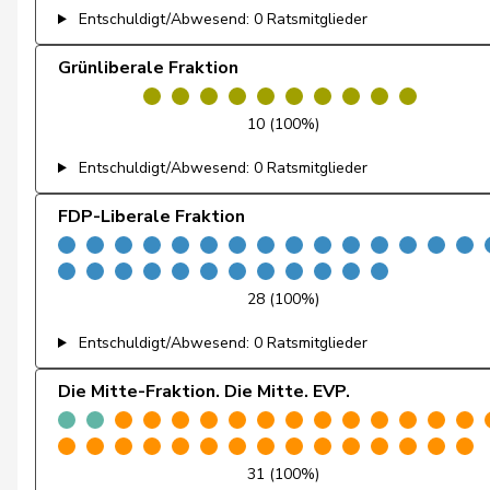
Entschuldigt/Abwesend: 0 Ratsmitglieder
Docourt
Martine
Grünliberale Fraktion
Durrer-Knobel
Regina
10 (100%)
Egger
Mike
Entschuldigt/Abwesend: 0 Ratsmitglieder
Farinelli
Alex
FDP-Liberale Fraktion
Fehlmann Rielle
Laurence
Fehr Düsel
Nina
28 (100%)
Feller
Olivier
Entschuldigt/Abwesend: 0 Ratsmitglieder
Fischer
Benjamin
Die Mitte-Fraktion. Die Mitte. EVP.
Fivaz
Fabien
31 (100%)
Flach
Beat