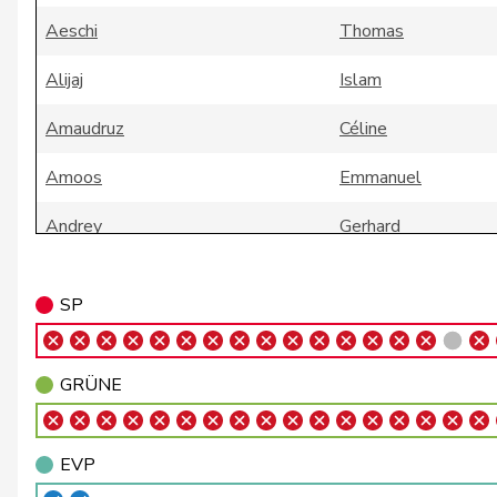
Aeschi
Thomas
Alijaj
Islam
Amaudruz
Céline
Amoos
Emmanuel
Andrey
Gerhard
Badertscher
Christine
SP
Badran
Jacqueline
Bally
Maya
GRÜNE
Balmer
Bettina
EVP
Barandun
Nicole