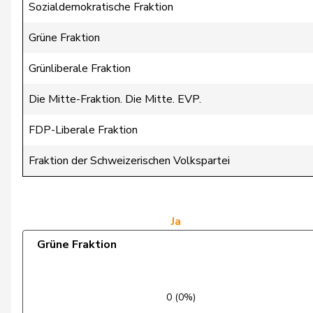
Chappuis
Isabelle
Sozialdemokratische Fraktion
Christ
Katja
Grüne Fraktion
Clivaz
Christophe
Grünliberale Fraktion
Cottier
Damien
Die Mitte-Fraktion. Die Mitte. EVP.
Crottaz
Brigitte
FDP-Liberale Fraktion
Dandrès
Christian
Fraktion der Schweizerischen Volkspartei
de Courten
Thomas
de Montmollin
Simone
Ja
Grüne Fraktion
de Quattro
Jacqueline
Dettling
Marcel
0 (0%)
Dobler
Marcel