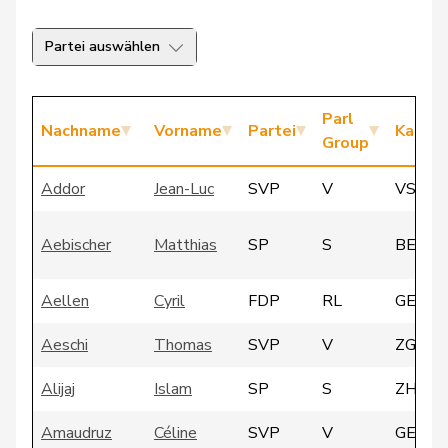
Partei auswählen
Parl
Nachname
Vorname
Partei
Kanto
Group
Addor
Jean-Luc
SVP
V
VS
Aebischer
Matthias
SP
S
BE
Aellen
Cyril
FDP
RL
GE
Aeschi
Thomas
SVP
V
ZG
Alijaj
Islam
SP
S
ZH
Amaudruz
Céline
SVP
V
GE