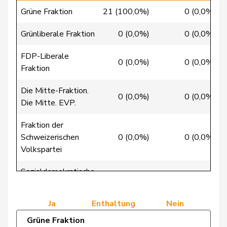
Christ
Katja
glp
GL
BS
Grüne Fraktion
21 (100,0%)
0 (0,0%)
Clivaz
Christophe
GRÜNE
G
VS
Grünliberale Fraktion
0 (0,0%)
0 (0,0%)
Cottier
Damien
FDP
RL
NE
FDP-Liberale
0 (0,0%)
0 (0,0%)
Fraktion
Crottaz
Brigitte
SP
S
VD
Die Mitte-Fraktion.
Dandrès
Christian
SP
S
GE
0 (0,0%)
0 (0,0%)
Die Mitte. EVP.
de Courten
Thomas
SVP
V
BL
Fraktion der
Schweizerischen
0 (0,0%)
0 (0,0%)
de
Simone
FDP
RL
GE
Volkspartei
Montmollin
Sozialdemokratische
de Quattro
Jacqueline
FDP
RL
VD
38 (100,0%)
0 (0,0%)
Fraktion
Dettling
Marcel
SVP
V
SZ
Ja
Enthaltung
Nein
Grüne Fraktion
Dobler
Marcel
FDP
RL
SG