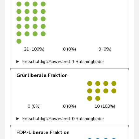
Docourt
Martine
SP
S
NE
Durrer-
Regina
Mitte
M-E
NW
Knobel
21 (100%)
0 (0%)
0 (0%)
Egger
Mike
SVP
V
SG
Entschuldigt/Abwesend: 1 Ratsmitglieder
Farinelli
Alex
FDP
RL
TI
Grünliberale Fraktion
Fehlmann
Laurence
SP
S
GE
Rielle
Fehr Düsel
Nina
SVP
V
ZH
0 (0%)
0 (0%)
10 (100%)
Feller
Olivier
FDP
RL
VD
Entschuldigt/Abwesend: 0 Ratsmitglieder
Fischer
Benjamin
SVP
V
ZH
FDP-Liberale Fraktion