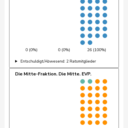
Fivaz
Fabien
GRÜNE
G
NE
Flach
Beat
glp
GL
AG
Fonio
Giorgio
Mitte
M-E
TI
Freymond
Sylvain
SVP
V
VD
0 (0%)
0 (0%)
26 (100%)
Pierre-
Fridez
SP
S
JU
Alain
Entschuldigt/Abwesend: 2 Ratsmitglieder
Friedl
Claudia
SP
S
SG
Die Mitte-Fraktion. Die Mitte. EVP.
Funiciello
Tamara
SP
S
BE
Gafner
Andreas
EDU
V
BE
Gartmann
Walter
SVP
V
SG