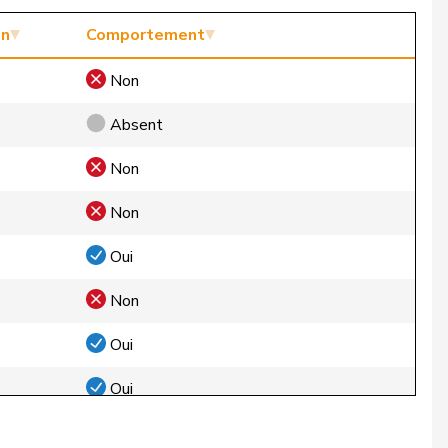
on
Comportement
Non
Absent
Non
Non
Oui
Non
Oui
Oui
Oui