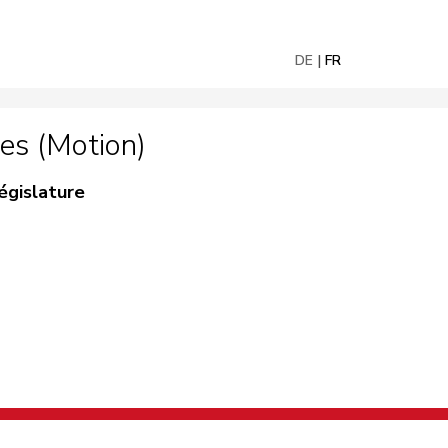
DE
FR
es (Motion)
égislature