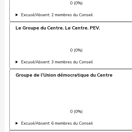
0 (0%)
Feller
Olivier
Excusé/Absent: 2 membres du Conseil
Fischer
Benjamin
Le Groupe du Centre. Le Centre. PEV.
Fivaz
Fabien
0 (0%)
Flach
Beat
Excusé/Absent: 3 membres du Conseil
Fonio
Giorgio
Groupe de l'Union démocratique du Centre
Freymond
Sylvain
Fridez
Pierre-Alain
Friedl
Claudia
0 (0%)
Funiciello
Tamara
Excusé/Absent: 6 membres du Conseil
Gafner
Andreas