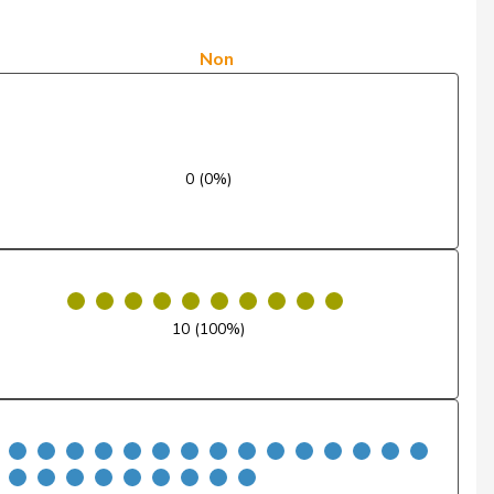
Non
Non
Non
Non
Non
0 (0%)
Absent
Oui
Non
10 (100%)
Non
Non
Oui
Non