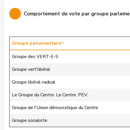
Bürgin
Yvonne
Comportement de vote par groupe parleme
Calame
Didier
Candan
Hasan
Candinas
Martin
Groupe parlementaire
Chappuis
Isabelle
Groupe des VERT-E-S
Christ
Katja
Groupe vert'libéral
Clivaz
Christophe
Groupe libéral-radical
Cottier
Damien
Le Groupe du Centre. Le Centre. PEV.
Crottaz
Brigitte
Groupe de l'Union démocratique du Centre
Dandrès
Christian
Groupe socialiste