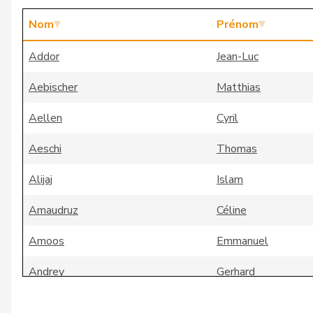
Nom
Prénom
Addor
Jean-Luc
Aebischer
Matthias
Aellen
Cyril
Aeschi
Thomas
Alijaj
Islam
Amaudruz
Céline
Amoos
Emmanuel
Andrey
Gerhard
Badertscher
Christine