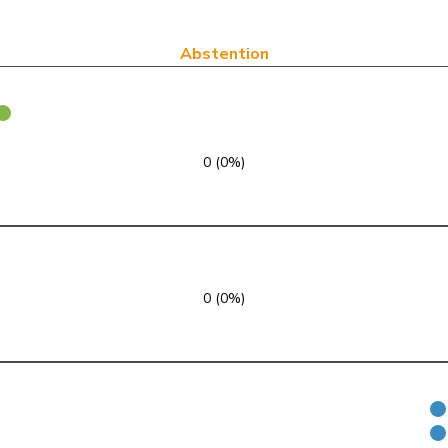
UDC
V
BL
PLR
RL
GE
Abstention
PLR
RL
VD
UDC
V
SZ
0 (0%)
PLR
RL
SG
PSS
S
NE
Centre
M-E
NW
0 (0%)
UDC
V
SG
PLR
RL
TI
PSS
S
GE
UDC
V
ZH