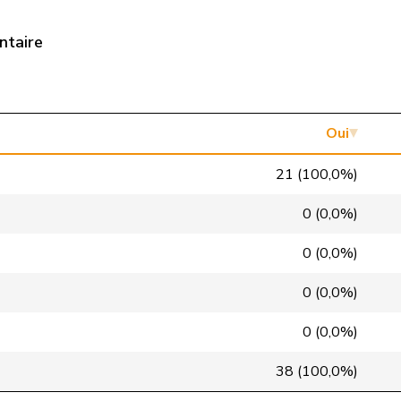
Centre
M-E
ZH
ntaire
UDC
V
NE
PSS
S
LU
Centre
M-E
GR
Oui
Centre
M-E
VD
21 (100,0%)
pvl
GL
BS
0 (0,0%)
VERT-E-S
G
VS
0 (0,0%)
PLR
RL
NE
0 (0,0%)
PSS
S
VD
0 (0,0%)
PSS
S
GE
38 (100,0%)