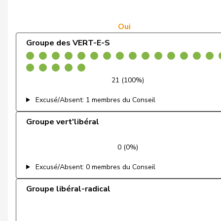
de Courten
Thomas
de Montmollin
Simone
Oui
Groupe des VERT-E-S
de Quattro
Jacqueline
Dettling
Marcel
21 (100%)
Dobler
Marcel
Excusé/Absent: 1 membres du Conseil
Docourt
Martine
Groupe vert'libéral
Durrer-Knobel
Regina
0 (0%)
Egger
Mike
Excusé/Absent: 0 membres du Conseil
Farinelli
Alex
Groupe libéral-radical
Fehlmann Rielle
Laurence
Fehr Düsel
Nina