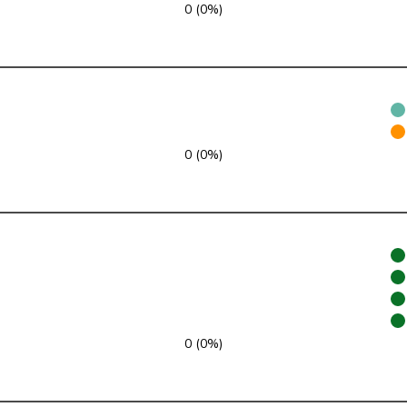
0 (0%)
PLR
RL
VD
UDC
V
ZH
VERT-E-S
G
NE
0 (0%)
pvl
GL
AG
Centre
M-E
TI
UDC
V
VD
PSS
S
JU
PSS
S
SG
0 (0%)
PSS
S
BE
UDF
V
BE