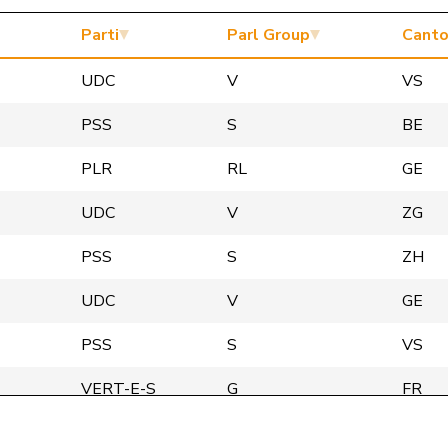
Parti
Parl Group
Cant
UDC
V
VS
PSS
S
BE
PLR
RL
GE
UDC
V
ZG
PSS
S
ZH
UDC
V
GE
PSS
S
VS
VERT-E-S
G
FR
VERT-E-S
G
BE