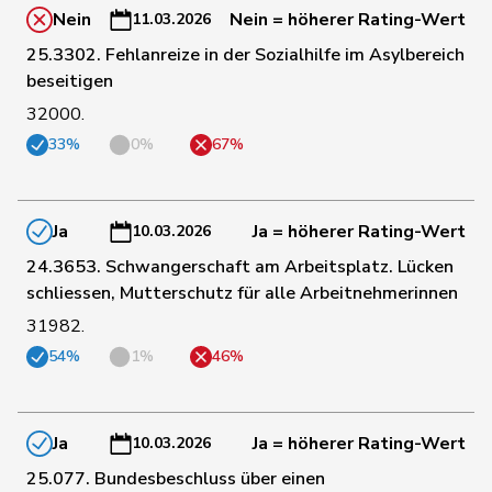
82
Gredig
Corina
glp
ZH
Nein
Nein = höherer Rating-Wert
11.03.2026
25.3302. Fehlanreize in der Sozialhilfe im Asylbereich
83
Lohr
Christian
Mitte
TG
beseitigen
32000.
33%
0%
67%
84
Candinas
Martin
Mitte
GR
85
Kamerzin
Sidney
Mitte
VS
Ja
Ja = höherer Rating-Wert
10.03.2026
24.3653. Schwangerschaft am Arbeitsplatz. Lücken
schliessen, Mutterschutz für alle Arbeitnehmerinnen
86
Stadler
Simon
Mitte
UR
31982.
54%
1%
46%
87
Barandun
Nicole
Mitte
ZH
Ja
Ja = höherer Rating-Wert
10.03.2026
88
Bally
Maya
Mitte
AG
25.077. Bundesbeschluss über einen