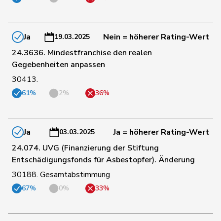
135
Golay
Roger
MCG
GE
Ja
Nein = höherer Rating-Wert
19.03.2025
24.3636. Mindestfranchise den realen
Gegebenheiten anpassen
136
Amaudruz
Céline
SVP
GE
30413.
61%
2%
36%
137
Hurter
Thomas
SVP
SH
Ja
Ja = höherer Rating-Wert
03.03.2025
138
Quadri
Lorenzo
Lega
TI
24.074. UVG (Finanzierung der Stiftung
Entschädigungsfonds für Asbestopfer). Änderung
Umbricht
139
Nadja
SVP
BE
30188. Gesamtabstimmung
Pieren
67%
0%
33%
140
Rüegger
Monika
SVP
OW