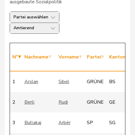
ausgebaute Sozialpolitik
Partei auswählen
Amtierend
N°
Nachname
Vorname
Partei
Kanton
1
Arslan
Sibel
GRÜNE
BS
2
Berli
Rudi
GRÜNE
GE
3
Bullakaj
Arbër
SP
SG