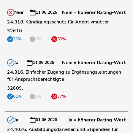
Nein
Nein = höherer Rating-Wert
11.06.2026
37
Weichelt
Manuela
GRÜNE
ZG
24.318. Kündigungsschutz für Adoptivmütter
32610.
38
Amoos
Emmanuel
SP
VS
36%
6%
59%
39
Bendahan
Samuel
SP
VD
Ja
Nein = höherer Rating-Wert
11.06.2026
24.316. Einfacher Zugang zu Ergänzungsleistungen
40
Brenzikofer
Florence
GRÜNE
BL
für Anspruchsberechtigte
32609.
61%
3%
37%
41
De Ventura
Linda
SP
SH
42
Marti
Min Li
SP
ZH
Ja
Ja = höherer Rating-Wert
01.06.2026
24.4026. Ausbildungsdarlehen und Stipendien für