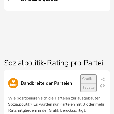
11
Schneider
Meret
GRÜNE
ZH
12
Alijaj
Islam
SP
ZH
13
Brizzi
Simona
SP
AG
Sozialpolitik-Rating pro Partei
14
Candan
Hasan
SP
LU
Grafik
Bandbreite der Parteien
Tabelle
15
Docourt
Martine
SP
NE
Wie positionieren sich die Parteien zur ausgebauten
Sozialpolitik? Es wurden nur Parteien mit 3 oder mehr
16
Jaccoud
Jessica
SP
VD
Ratsmitgliedern in der Grafik berücksichtigt.