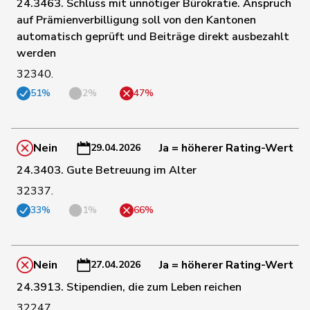
24.3463. Schluss mit unnötiger Bürokratie. Anspruch
69
Hässig
Patrick
glp
ZH
auf Prämienverbilligung soll von den Kantonen
automatisch geprüft und Beiträge direkt ausbezahlt
werden
70
Hess
Lorenz
Mitte
BE
32340.
51%
2%
47%
71
Bertschy
Kathrin
glp
BE
Bulliard-
Nein
Ja = höherer Rating-Wert
29.04.2026
72
Christine
Mitte
FR
Marbach
24.3403. Gute Betreuung im Alter
32337.
73
Blunschy
Dominik
Mitte
SZ
33%
1%
66%
Roth
Marie-
74
Mitte
FR
Pasquier
France
Nein
Ja = höherer Rating-Wert
27.04.2026
Wismer-
24.3913. Stipendien, die zum Leben reichen
75
Priska
Mitte
LU
Felder
32247.