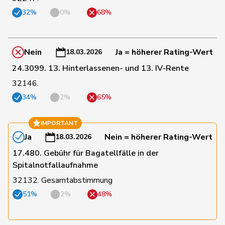
32%
0%
68%
76
Bürgin
Yvonne
Mitte
ZH
Nein
Ja = höherer Rating-Wert
18.03.2026
77
Chappuis
Isabelle
Mitte
VD
24.3099. 13. Hinterlassenen- und 13. IV-Rente
32146.
78
Roduit
Benjamin
Mitte
VS
34%
2%
65%
Durrer-
79
Regina
Mitte
NW
IMPORTANT
Knobel
Ja
Nein = höherer Rating-Wert
18.03.2026
17.480. Gebühr für Bagatellfälle in der
80
Maitre
Vincent
Mitte
GE
Spitalnotfallaufnahme
32132. Gesamtabstimmung
81
Kutter
Philipp
Mitte
ZH
51%
2%
48%