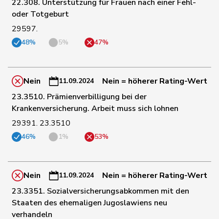
22.308. Unterstützung für Frauen nach einer Fehl-
154
Egger
Mike
SVP
SG
oder Totgeburt
29597.
155
Reimann
Lukas
SVP
SG
48%
5%
47%
156
Marchesi
Piero
SVP
TI
Nein
Nein = höherer Rating-Wert
11.09.2024
23.3510. Prämienverbilligung bei der
Krankenversicherung. Arbeit muss sich lohnen
157
Glarner
Andreas
SVP
AG
29391. 23.3510
46%
1%
53%
158
Strupler
Manuel
SVP
TG
Nein
Nein = höherer Rating-Wert
159
Burgherr
Thomas
SVP
AG
11.09.2024
23.3351. Sozialversicherungsabkommen mit den
Staaten des ehemaligen Jugoslawiens neu
160
Giezendanner
Benjamin
SVP
AG
verhandeln