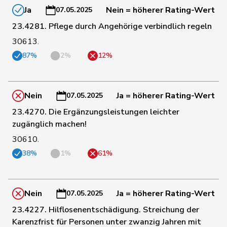
115
Susanne
FDP
SG
Stauffacher
Ja
Nein = höherer Rating-Wert
07.05.2025
23.4281. Pflege durch Angehörige verbindlich regeln
116
de Quattro
Jacqueline
FDP
VD
30613.
87%
2%
12%
117
Schneeberger
Daniela
FDP
BL
Nein
Ja = höherer Rating-Wert
07.05.2025
118
Theiler
Heinz
FDP
SZ
23.4270. Die Ergänzungsleistungen leichter
zugänglich machen!
30610.
119
Aellen
Cyril
FDP
GE
38%
1%
61%
120
Cottier
Damien
FDP
NE
Nein
Ja = höherer Rating-Wert
07.05.2025
23.4227. Hilflosenentschädigung. Streichung der
121
Ruch
Daniel
FDP
VD
Karenzfrist für Personen unter zwanzig Jahren mit