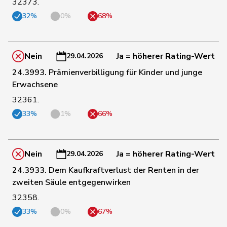
32373.
Michaud
32%
0%
68%
50
Sophie
GRÜNE
VD
Gigon
Nein
Ja = höherer Rating-Wert
51
Meyer
Mattea
SP
ZH
29.04.2026
24.3993. Prämienverbilligung für Kinder und junge
Erwachsene
52
Schmezer
Ueli
SP
BE
32361.
33%
1%
66%
53
Gaillard
Benoît
SP
VD
Nein
Ja = höherer Rating-Wert
29.04.2026
54
Funiciello
Tamara
SP
BE
24.3933. Dem Kaufkraftverlust der Renten in der
zweiten Säule entgegenwirken
55
Töngi
Michael
GRÜNE
LU
32358.
33%
0%
67%