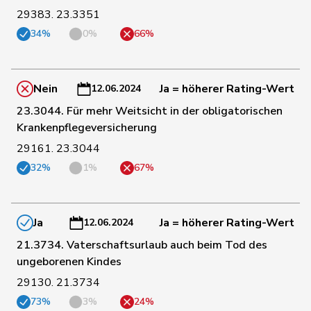
29383. 23.3351
161
Steinemann
Barbara
SVP
ZH
34%
0%
66%
162
Dettling
Marcel
SVP
SZ
Nein
Ja = höherer Rating-Wert
12.06.2024
23.3044. Für mehr Weitsicht in der obligatorischen
163
Graber
Michael
SVP
VS
Krankenpflegeversicherung
29161. 23.3044
32%
1%
67%
164
Matter
Thomas
SVP
ZH
165
Hess
Erich
SVP
BE
Ja
Ja = höherer Rating-Wert
12.06.2024
21.3734. Vaterschaftsurlaub auch beim Tod des
ungeborenen Kindes
166
Imark
Christian
SVP
SO
29130. 21.3734
73%
3%
24%