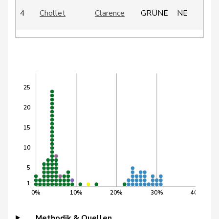
4
Chollet
Clarence
GRÜNE
NE
5
Dobler
Loïc
SP
JU
6
Dünki-Bättig
Michèle
SP
ZH
25
20
7
Gantenbein
Laura
GRÜNE
SO
15
8
Locher
Miriam
SP
BL
10
5
Anna-
9
Schmaltz
GRÜNE
ZH
1
Béatrice
0%
10%
20%
30%
40%
10
Suter
Gabriela
SP
AG
Methodik & Quellen