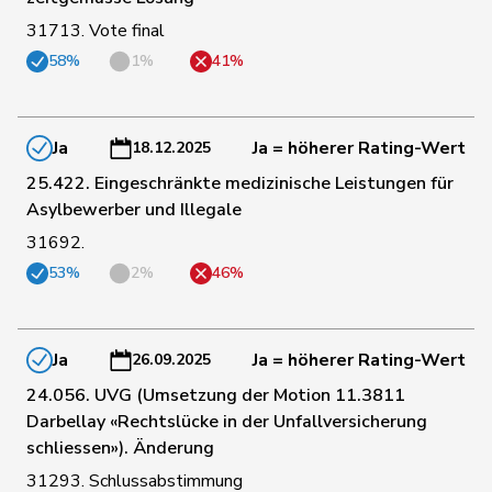
31713. Vote final
Philipp
58%
1%
41%
96
Bregy
Mitte
VS
Matthias
97
Christ
Katja
glp
BS
Ja
Ja = höherer Rating-Wert
18.12.2025
25.422. Eingeschränkte medizinische Leistungen für
Asylbewerber und Illegale
98
Paganini
Nicolò
Mitte
SG
31692.
53%
2%
46%
99
Ritter
Markus
Mitte
SG
Ja
Ja = höherer Rating-Wert
26.09.2025
100
Rechsteiner
Thomas
Mitte
AI
24.056. UVG (Umsetzung der Motion 11.3811
Darbellay «Rechtslücke in der Unfallversicherung
101
Grossen
Jürg
glp
BE
schliessen»). Änderung
31293. Schlussabstimmung