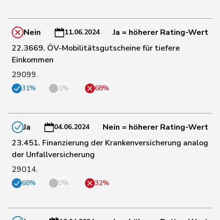
167
Sollberger
Sandra
SVP
BL
Nein
Ja = höherer Rating-Wert
11.06.2024
168
Tuena
Mauro
SVP
ZH
22.3669. ÖV-Mobilitätsgutscheine für tiefere
Einkommen
169
Stettler
Thomas
SVP
JU
29099.
31%
1%
68%
170
Calame
Didier
SVP
NE
Ja
Nein = höherer Rating-Wert
04.06.2024
171
Gartmann
Walter
SVP
SG
23.451. Finanzierung der Krankenversicherung analog
der Unfallversicherung
29014.
172
Hug
Roman
SVP
GR
68%
0%
32%
173
Riem
Katja
SVP
BE