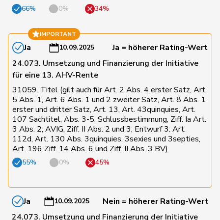
66%
0%
34%
102
Bäumle
Martin
glp
ZH
IMPORTANT
103
Weber
Céline
glp
VD
Ja
Ja = höherer Rating-Wert
10.09.2025
24.073. Umsetzung und Finanzierung der Initiative
für eine 13. AHV-Rente
104
Sormanni
Daniel
MCG
GE
31059. Titel (gilt auch für Art. 2 Abs. 4 erster Satz, Art.
5 Abs. 1, Art. 6 Abs. 1 und 2 zweiter Satz, Art. 8 Abs. 1
Matthias
erster und dritter Satz, Art. 13, Art. 43quinquies, Art.
105
Jauslin
glp
AG
Samuel
107 Sachtitel, Abs. 3-5, Schlussbestimmung, Ziff. Ia Art.
3 Abs. 2, AVIG, Ziff. II Abs. 2 und 3; Entwurf 3: Art.
112d, Art. 130 Abs. 3quinquies, 3sexies und 3septies,
106
Balmer
Bettina
FDP
ZH
Art. 196 Ziff. 14 Abs. 6 und Ziff. II Abs. 3 BV)
55%
0%
45%
107
Gianini
Simone
FDP
TI
Ja
Nein = höherer Rating-Wert
10.09.2025
108
Gobet
Nadine
FDP
FR
24.073. Umsetzung und Finanzierung der Initiative