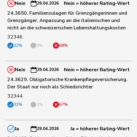
Nein
Nein = höherer Rating-Wert
29.04.2026
24.3650. Familienzulagen für Grenzgängerinnen und
63
Kälin
Irène
GRÜNE
AG
Grenzgänger. Anpassung an die italienischen und
nicht an die schweizerischen Lebenshaltungskosten
32346.
64
Jost
Marc
EVP
BE
32%
0%
68%
Niklaus-
65
Gugger
EVP
ZH
Samuel
Nein
Nein = höherer Rating-Wert
29.04.2026
66
Fonio
Giorgio
Mitte
TI
24.3629. Obligatorische Krankenpflegeversicherung.
Der Staat nur noch als Schiedsrichter
32344.
67
Stämpfli
Fabienne
glp
BE
32%
1%
67%
Müller-
68
Stefan
Mitte
SO
Altermatt
Ja
Ja = höherer Rating-Wert
29.04.2026