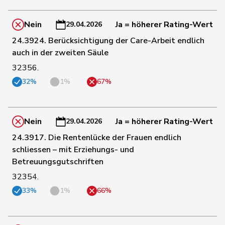
56
Clivaz
Christophe
GRÜNE
VS
Nein
Ja = höherer Rating-Wert
29.04.2026
24.3924. Berücksichtigung der Care-Arbeit endlich
57
Prelicz-Huber
Katharina
GRÜNE
ZH
auch in der zweiten Säule
32356.
58
Porchet
Léonore
GRÜNE
VD
32%
1%
67%
59
Wyss
Sarah
SP
BS
Nein
Ja = höherer Rating-Wert
29.04.2026
24.3917. Die Rentenlücke der Frauen endlich
schliessen – mit Erziehungs- und
60
Ryser
Franziska
GRÜNE
SG
Betreuungsgutschriften
32354.
Klopfenstein
61
Delphine
GRÜNE
GE
Broggini
33%
1%
66%
62
Gysi
Barbara
SP
SG