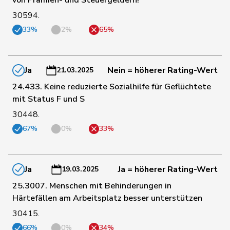
128
Nantermod
Philippe
FDP
VS
30594.
33%
2%
65%
Hans-
129
Portmann
FDP
ZH
Peter
Ja
Nein = höherer Rating-Wert
21.03.2025
130
Farinelli
Alex
FDP
TI
24.433. Keine reduzierte Sozialhilfe für Geflüchtete
mit Status F und S
30448.
131
Feller
Olivier
FDP
VD
67%
0%
33%
132
Silberschmidt
Andri
FDP
ZH
Ja
Ja = höherer Rating-Wert
19.03.2025
133
Addor
Jean-Luc
SVP
VS
25.3007. Menschen mit Behinderungen in
Härtefällen am Arbeitsplatz besser unterstützen
30415.
134
Bläsi
Thomas
SVP
GE
66%
0%
34%