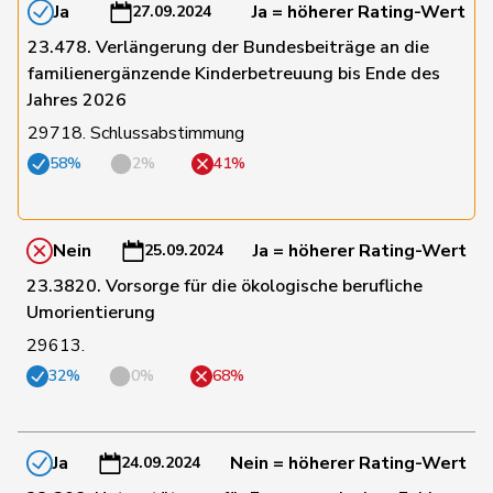
Ja
Ja = höherer Rating-Wert
27.09.2024
23.478. Verlängerung der Bundesbeiträge an die
Pierre-
148
Page
SVP
FR
familienergänzende Kinderbetreuung bis Ende des
André
Jahres 2026
29718. Schlussabstimmung
149
Vontobel
Erich
EDU
ZH
58%
2%
41%
150
Haab
Martin
SVP
ZH
Nein
Ja = höherer Rating-Wert
25.09.2024
23.3820. Vorsorge für die ökologische berufliche
151
Nicolet
Jacques
SVP
VD
Umorientierung
29613.
152
Guggisberg
Lars
SVP
BE
32%
0%
68%
153
Huber
Alois
SVP
AG
Ja
Nein = höherer Rating-Wert
24.09.2024