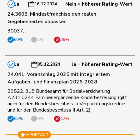
Ja
Nein = höherer Rating-Wert
16.12.2024
141
Gutjahr
Diana
SVP
TG
24.3608. Mindestfranchise den realen
Gegebenheiten anpassen
30037.
142
Heimgartner
Stefanie
SVP
AG
60%
1%
39%
143
Fehr Düsel
Nina
SVP
ZH
Ja
Ja = höherer Rating-Wert
05.12.2024
144
Fischer
Benjamin
SVP
ZH
24.041. Voranschlag 2025 mit integriertem
Aufgaben- und Finanzplan 2026-2028
29822. 318 Bundesamt für Sozialversicherung
145
Gafner
Andreas
EDU
BE
A231.0244 Familienergänzende Kinderbetreuung (gilt
auch für den Bundesbeschluss Ia Verplichtungskredite
und für den Bundesbeschluss II Art. 2)
146
Walliser
Bruno
SVP
ZH
53%
0%
47%
IMPORTANT
147
Pamini
Paolo
SVP
TI