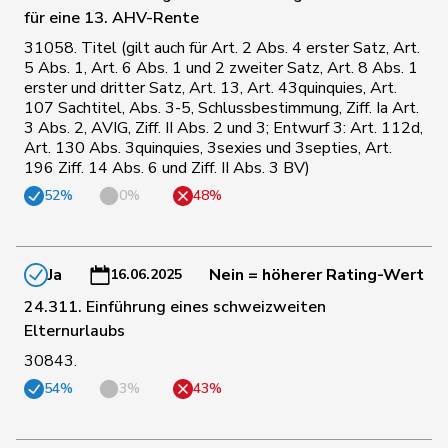
für eine 13. AHV-Rente
von
109
Patricia
FDP
BS
31058. Titel (gilt auch für Art. 2 Abs. 4 erster Satz, Art.
Falkenstein
5 Abs. 1, Art. 6 Abs. 1 und 2 zweiter Satz, Art. 8 Abs. 1
erster und dritter Satz, Art. 13, Art. 43quinquies, Art.
107 Sachtitel, Abs. 3-5, Schlussbestimmung, Ziff. Ia Art.
110
Vietze
Kris
FDP
TG
3 Abs. 2, AVIG, Ziff. II Abs. 2 und 3; Entwurf 3: Art. 112d,
Art. 130 Abs. 3quinquies, 3sexies und 3septies, Art.
196 Ziff. 14 Abs. 6 und Ziff. II Abs. 3 BV)
111
Giacometti
Anna
FDP
GR
52%
0%
48%
de
112
Simone
FDP
GE
Montmollin
Ja
Nein = höherer Rating-Wert
16.06.2025
24.311. Einführung eines schweizweiten
113
Wehrli
Laurent
FDP
VD
Elternurlaubs
30843.
114
Riniker
Maja
FDP
AG
54%
3%
43%
Vincenz-