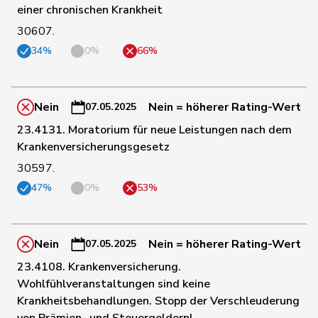
einer chronischen Krankheit
122
Dobler
Marcel
FDP
SG
30607.
34%
0%
66%
123
Sauter
Regine
FDP
ZH
Nein
Nein = höherer Rating-Wert
07.05.2025
124
Michel
Simon
FDP
SO
23.4131. Moratorium für neue Leistungen nach dem
Krankenversicherungsgesetz
30597.
125
Walti
Beat
FDP
ZH
47%
0%
53%
126
Wasserfallen
Christian
FDP
BE
Nein
Nein = höherer Rating-Wert
07.05.2025
23.4108. Krankenversicherung.
127
Schilliger
Peter
FDP
LU
Wohlfühlveranstaltungen sind keine
Krankheitsbehandlungen. Stopp der Verschleuderung
von Prämien- und Steuergeldern!