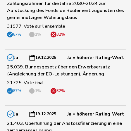
Zahlungsrahmen für die Jahre 2030-2034 zur
Schneider-
89
Elisabeth
Mitte
BL
Aufstockung des Fonds de Roulement zugunsten des
Schneiter
gemeinnützigen Wohnungsbaus
31977. Vote sur l'ensemble
90
Nause
Reto
Mitte
BE
67%
1%
32%
91
Meier
Andreas
Mitte
AG
Ja
Ja = höherer Rating-Wert
19.12.2025
25.039. Bundesgesetz über den Erwerbsersatz
92
Pfister
Gerhard
Mitte
ZG
(Angleichung der EO-Leistungen). Änderung
31725. Vote final
93
Kaufmann
Pius
Mitte
LU
67%
1%
32%
94
Müller
Leo
Mitte
LU
Ja
Ja = höherer Rating-Wert
19.12.2025
21.403. Überführung der Anstossfinanzierung in eine
95
Schaffner
Barbara
glp
ZH
zeitgemässe Lösung