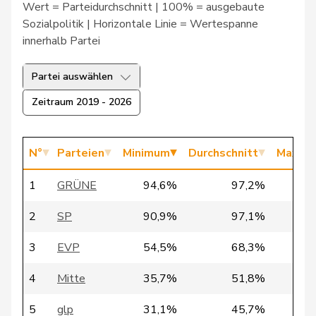
Wert = Parteidurchschnitt | 100% = ausgebaute
Sozialpolitik | Horizontale Linie = Wertespanne
17
Revaz
Estelle
SP
GE
innerhalb Partei
18
Rosenwasser
Anna
SP
ZH
Partei auswählen
Zeitraum 2019 - 2026
19
Roth
David
SP
LU
N°
Parteien
Minimum
Durchschnitt
Maxim
20
Rumy
Farah
SP
SO
1
GRÜNE
94,6%
97,2%
100
2
SP
90,9%
97,1%
100
21
Schläfli
Nina
SP
TG
3
EVP
54,5%
68,3%
78
22
Tschopp
Jean
SP
VD
4
Mitte
35,7%
51,8%
73
5
glp
31,1%
45,7%
66
23
Zryd
Andrea
SP
BE