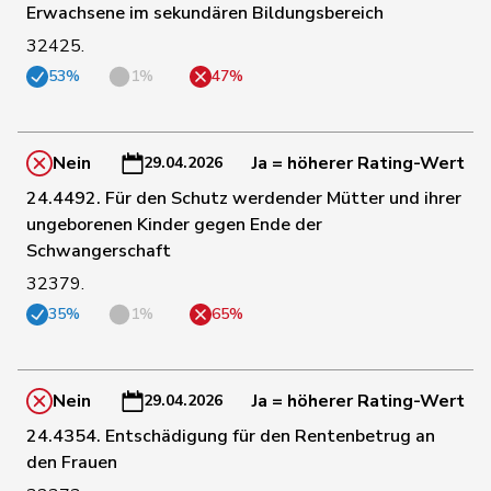
Erwachsene im sekundären Bildungsbereich
43
Piller Carrard
Valérie
SP
FR
32425.
53%
1%
47%
44
Pult
Jon
SP
GR
Nein
Ja = höherer Rating-Wert
29.04.2026
45
Storni
Bruno
SP
TI
24.4492. Für den Schutz werdender Mütter und ihrer
ungeborenen Kinder gegen Ende der
46
Wermuth
Cédric
SP
AG
Schwangerschaft
32379.
47
Badran
Jacqueline
SP
ZH
35%
1%
65%
48
Gysin
Greta
GRÜNE
TI
Nein
Ja = höherer Rating-Wert
29.04.2026
24.4354. Entschädigung für den Rentenbetrug an
den Frauen
49
Mahaim
Raphaël
GRÜNE
VD