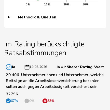
0%
10%
20%
30%
40%
30
Crottaz
Brigitte
SP
VD
Methodik & Quellen
31
Dandrès
Christian
SP
GE
Fehlmann
32
Laurence
SP
GE
Im Rating berücksichtigte
Rielle
Ratsabstimmungen
33
Masshardt
Nadine
SP
BE
Ja
Ja = höherer Rating-Wert
19.06.2026
34
Molina
Fabian
SP
ZH
20.406. Unternehmerinnen und Unternehmer, welche
Beiträge an die Arbeitslosenversicherung bezahlen,
sollen auch gegen Arbeitslosigkeit versichert sein
35
Schlatter
Marionna
GRÜNE
ZH
32796.
67%
0%
33%
36
Seiler Graf
Priska
SP
ZH