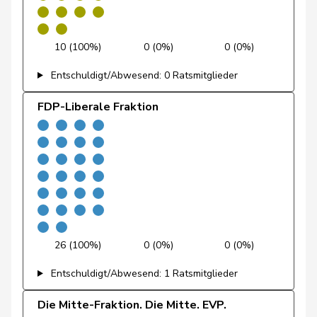
Fischer
Benjamin
SVP
V
ZH
Fivaz
Fabien
GRÜNE
G
NE
10 (100%)
0 (0%)
0 (0%)
Flach
Beat
glp
GL
AG
Entschuldigt/Abwesend: 0 Ratsmitglieder
Fonio
Giorgio
Mitte
M-E
TI
FDP-Liberale Fraktion
Freymond
Sylvain
SVP
V
VD
Pierre-
Fridez
SP
S
JU
Alain
Friedl
Claudia
SP
S
SG
26 (100%)
0 (0%)
0 (0%)
Funiciello
Tamara
SP
S
BE
Entschuldigt/Abwesend: 1 Ratsmitglieder
Gafner
Andreas
EDU
V
BE
Die Mitte-Fraktion. Die Mitte. EVP.
Gartmann
Walter
SVP
V
SG