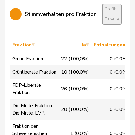
Chappuis
Isabelle
Mitte
M-E
VD
Grafik
Stimmverhalten pro Fraktion
Christ
Katja
glp
GL
BS
Tabelle
Clivaz
Christophe
GRÜNE
G
VS
Cottier
Damien
FDP
RL
NE
Fraktion
Ja
Enthaltungen
Crottaz
Brigitte
SP
S
VD
Grüne Fraktion
22 (100,0%)
0 (0,0%)
Dandrès
Christian
SP
S
GE
Grünliberale Fraktion
10 (100,0%)
0 (0,0%)
de Courten
Thomas
SVP
V
BL
FDP-Liberale
26 (100,0%)
0 (0,0%)
Fraktion
de
Simone
FDP
RL
GE
Montmollin
Die Mitte-Fraktion.
28 (100,0%)
0 (0,0%)
Die Mitte. EVP.
de Quattro
Jacqueline
FDP
RL
VD
Fraktion der
Dettling
Marcel
SVP
V
SZ
Schweizerischen
1 (0,0%)
0 (0,0%)