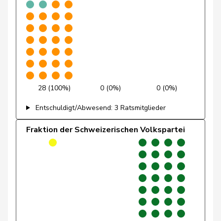
Giacometti
Anna
FDP
RL
GR
Gianini
Simone
FDP
RL
TI
Giezendanner
Benjamin
SVP
V
AG
Glarner
Andreas
SVP
V
AG
28 (100%)
0 (0%)
0 (0%)
Glättli
Balthasar
GRÜNE
G
ZH
Entschuldigt/Abwesend: 3 Ratsmitglieder
Glur
Christian
SVP
V
AG
Fraktion der Schweizerischen Volkspartei
Gobet
Nadine
FDP
RL
FR
Golay
Roger
MCG
V
GE
Götte
Michael
SVP
V
SG
Graber
Michael
SVP
V
VS