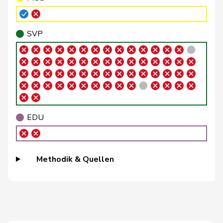
Buffat
Michaël
SVP
V
VD
SVP
Bühler
Manfred
SVP
V
BE
Bulliard-
Christine
Mitte
M-E
FR
Marbach
Burgherr
Thomas
SVP
V
AG
Bürgi
Roman
SVP
V
SZ
EDU
Bürgin
Yvonne
Mitte
M-E
ZH
Methodik & Quellen
Calame
Didier
SVP
V
NE
Candan
Hasan
SP
S
LU
Candinas
Martin
Mitte
M-E
GR