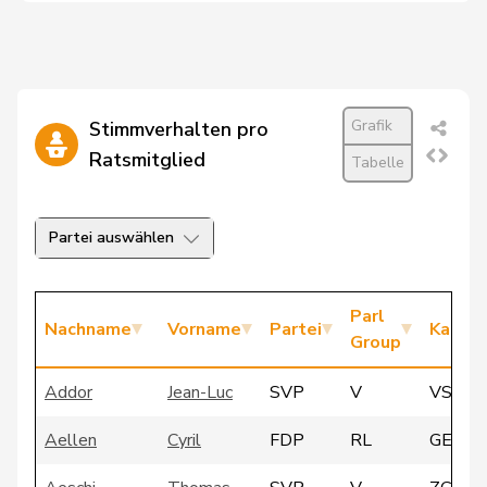
Grafik
Stimmverhalten pro
Ratsmitglied
Tabelle
Partei auswählen
Parl
Nachname
Vorname
Partei
Kanto
Group
Addor
Jean-Luc
SVP
V
VS
Aellen
Cyril
FDP
RL
GE