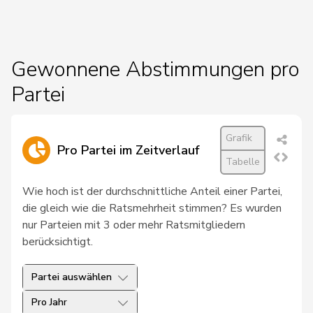
145
Girod
Bastien
GRÜNE
ZH
62
Flach
Beat
glp
AG
Gewonnene Abstimmungen pro
47
Walti
Beat
FDP
ZH
Partei
129
Fischer
Benjamin
SVP
ZH
121
Giezendanner
Benjamin
SVP
AG
Grafik
Pro Partei im Zeitverlauf
Tabelle
22
Roduit
Benjamin
Mitte
VS
Wie hoch ist der durchschnittliche Anteil einer Partei,
208
Gaillard
Benoît
SP
VD
die gleich wie die Ratsmehrheit stimmen? Es wurden
nur Parteien mit 3 oder mehr Ratsmitgliedern
36
Balmer
Bettina
FDP
ZH
berücksichtigt.
159
Tuosto
Brenda
SP
VD
Partei auswählen
186
Crottaz
Brigitte
SP
VD
Pro Jahr