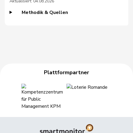
Aktualisiert: 04.08.2026
44
Ruch
Daniel
FDP
VD
Methodik & Quellen
73
Sormanni
Daniel
MCG
GE
51
Schneeberger
Daniela
FDP
BL
196
Roth
David
SP
LU
117
Zuberbühler
David
SVP
AR
Klopfenstein
Plattformpartner
189
Delphine
GRÜNE
GE
Broggini
90
Gutjahr
Diana
SVP
TG
94
Calame
Didier
SVP
NE
23
Blunschy
Dominik
Mitte
SZ
72
Bischof
Edgar
SVP
AR