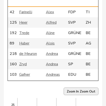
42
Farinelli
Alex
FDP
TI
125
Heer
Alfred
SVP
ZH
192
Trede
Aline
GRÜNE
BE
89
Huber
Alois
SVP
AG
218
de Meuron
Andrea
GRÜNE
BE
160
Zryd
Andrea
SP
BE
103
Gafner
Andreas
EDU
BE
135
Glarner
Andreas
SVP
AG
Zoom In
Zoom Out
4
Meier
Andreas
Mitte
AG
25
46
Silberschmidt
Andri
FDP
ZH