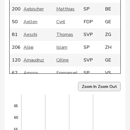
200
Aebischer
Matthias
SP
BE
50
Aellen
Cyril
FDP
GE
81
Aeschi
Thomas
SVP
ZG
206
Alijaj
Islam
SP
ZH
120
Amaudruz
Céline
SVP
GE
62
Amoos
Emmanuel
SP
VS
147
Andrey
Gerhard
GRÜNE
FR
Zoom In
Zoom Out
7
Arslan
Sibel
GRÜNE
BS
65
118
Badertscher
Christine
GRÜNE
BE
60
199
Badran
Jacqueline
SP
ZH
55