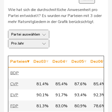
Bulliard-
188
Christine
Mitte
FR
Marbach
Wie hat sich die durchschnittliche Anwesenheit pro
Partei entwickelt? Es wurden nur Parteien mit 3 oder
109
Burgherr
Thomas
SVP
AG
mehr Ratsmitgliedern in der Grafik berücksichtigt.
33
Bürgi
Roman
SVP
SZ
Partei auswählen
198
Bürgin
Yvonne
Mitte
ZH
Pro Jahr
140
Calame
Didier
SVP
NE
Parteien
Dez03
Dez04
Dez05
Dez06
D
8
Candan
Hasan
SP
LU
BDP
124
Candinas
Martin
Mitte
GR
CVP
81,4%
85,4%
87,6%
85,4%
125
Chappuis
Isabelle
Mitte
VD
EVP
90,1%
91,7%
93,4%
92,3%
172
Chollet
Clarence
GRÜNE
NE
FDP
81,3%
83,0%
80,9%
78,6%
27
Christ
Katja
glp
BS