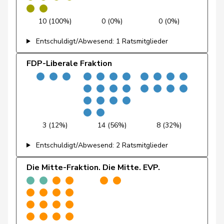
Dünki-Bättig
Michèle
SP
S
ZH
10 (100%)
0 (0%)
0 (0%)
Entschuldigt/Abwesend: 1 Ratsmitglieder
Durrer-
Regina
Mitte
M-E
NW
Knobel
FDP-Liberale Fraktion
Egger
Mike
SVP
V
SG
Farinelli
Alex
FDP
RL
TI
3 (12%)
14 (56%)
8 (32%)
Fehlmann
Laurence
SP
S
GE
Rielle
Entschuldigt/Abwesend: 2 Ratsmitglieder
Fehr Düsel
Nina
SVP
V
ZH
Die Mitte-Fraktion. Die Mitte. EVP.
Feller
Olivier
FDP
RL
VD
Fischer
Benjamin
SVP
V
ZH