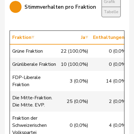
Grafik
Stimmverhalten pro Fraktion
Bürgin
Yvonne
Mitte
M-E
ZH
Tabelle
Calame
Didier
SVP
V
NE
Candan
Hasan
SP
S
LU
Fraktion
Ja
Enthaltungen
Candinas
Martin
Mitte
M-E
GR
Grüne Fraktion
22 (100,0%)
0 (0,0%)
Chappuis
Isabelle
Mitte
M-E
VD
Grünliberale Fraktion
10 (100,0%)
0 (0,0%)
Chollet
Clarence
GRÜNE
G
NE
FDP-Liberale
3 (0,0%)
14 (0,0%)
Fraktion
Christ
Katja
glp
GL
BS
Die Mitte-Fraktion.
Clivaz
Christophe
GRÜNE
G
VS
25 (0,0%)
2 (0,0%)
Die Mitte. EVP.
Cottier
Damien
FDP
RL
NE
Fraktion der
Schweizerischen
0 (0,0%)
4 (0,0%)
Volkspartei