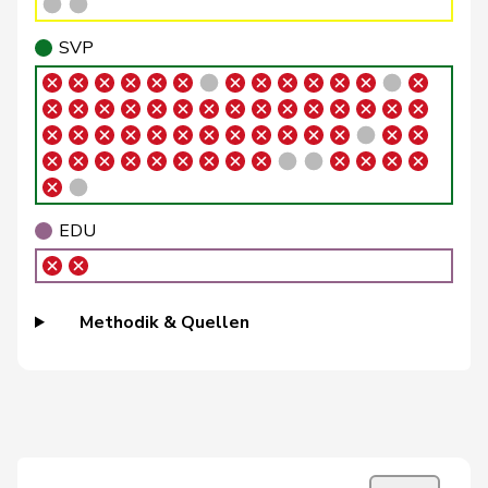
Brenzikofer
Florence
GRÜNE
G
BL
SVP
Brizzi
Simona
SP
S
AG
Roland
Büchel
SVP
V
SG
Rino
Buffat
Michaël
SVP
V
VD
EDU
Bühler
Manfred
SVP
V
BE
Bullakaj
Arbër
SP
S
SG
Methodik & Quellen
Bulliard-
Christine
Mitte
M-E
FR
Marbach
Burgherr
Thomas
SVP
V
AG
Bürgi
Roman
SVP
V
SZ