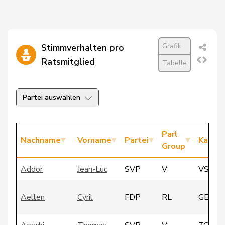
Grafik
Stimmverhalten pro
Ratsmitglied
Tabelle
Partei auswählen
Parl
Nachname
Vorname
Partei
Kanto
Group
Addor
Jean-Luc
SVP
V
VS
Aellen
Cyril
FDP
RL
GE