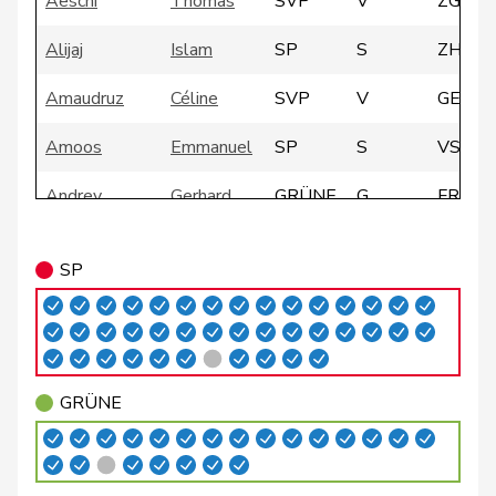
Aeschi
Thomas
SVP
V
ZG
Alijaj
Islam
SP
S
ZH
Amaudruz
Céline
SVP
V
GE
Amoos
Emmanuel
SP
S
VS
Andrey
Gerhard
GRÜNE
G
FR
Arslan
Sibel
GRÜNE
G
BS
SP
Badertscher
Christine
GRÜNE
G
BE
Badran
Jacqueline
SP
S
ZH
Bally
Maya
Mitte
M-E
AG
GRÜNE
Balmer
Bettina
FDP
RL
ZH