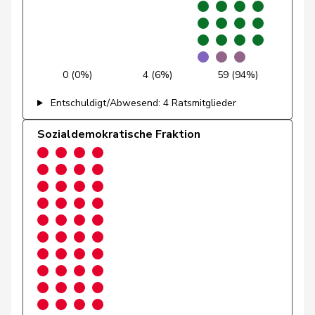
Gianini
Simone
FDP
RL
TI
Giezendanner
Benjamin
SVP
V
AG
0 (0%)
4 (6%)
59 (94%)
Glarner
Andreas
SVP
V
AG
Entschuldigt/Abwesend: 4 Ratsmitglieder
Glur
Christian
SVP
V
AG
Sozialdemokratische Fraktion
Gobet
Nadine
FDP
RL
FR
Golay
Roger
MCG
V
GE
Götte
Michael
SVP
V
SG
Graber
Michael
SVP
V
VS
Gredig
Corina
glp
GL
ZH