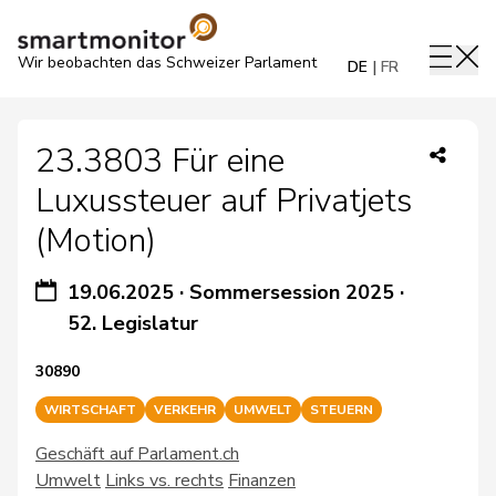
Wir beobachten das Schweizer Parlament
DE
FR
23.3803 Für eine
Luxussteuer auf Privatjets
(Motion)
19.06.2025
·
Sommersession 2025
·
52. Legislatur
30890
WIRTSCHAFT
VERKEHR
UMWELT
STEUERN
Geschäft auf Parlament.ch
Umwelt
Links vs. rechts
Finanzen