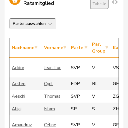
Ratsmitglied
Tabelle
Partei auswählen
Parl
Nachname
Vorname
Partei
Kanto
Group
Addor
Jean-Luc
SVP
V
VS
Aellen
Cyril
FDP
RL
GE
Aeschi
Thomas
SVP
V
ZG
Alijaj
Islam
SP
S
ZH
Amaudruz
Céline
SVP
V
GE