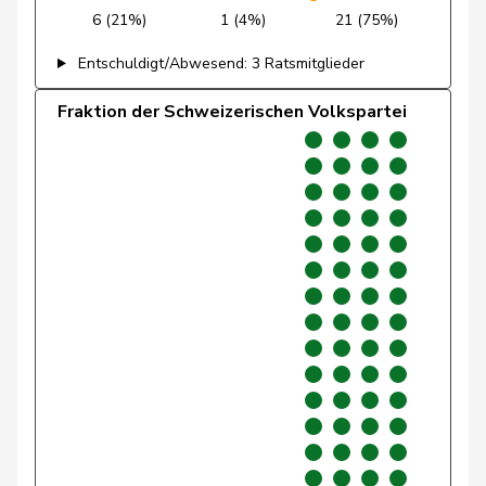
6 (21%)
1 (4%)
21 (75%)
Giacometti
Anna
FDP
RL
GR
Entschuldigt/Abwesend: 3 Ratsmitglieder
Gianini
Simone
FDP
RL
TI
Fraktion der Schweizerischen Volkspartei
Giezendanner
Benjamin
SVP
V
AG
Glarner
Andreas
SVP
V
AG
Glättli
Balthasar
GRÜNE
G
ZH
Glur
Christian
SVP
V
AG
Gobet
Nadine
FDP
RL
FR
Golay
Roger
MCG
V
GE
Götte
Michael
SVP
V
SG
Graber
Michael
SVP
V
VS