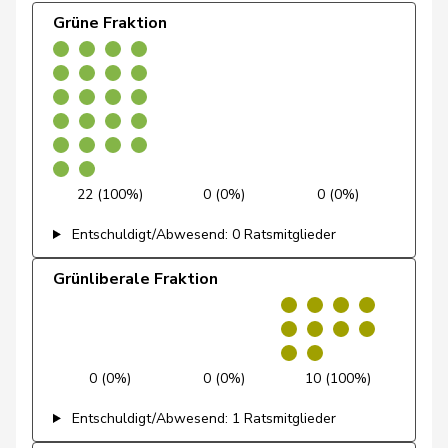
Grüne Fraktion
De Ventura
Linda
SP
S
SH
Dobler
Marcel
FDP
RL
SG
Docourt
Martine
SP
S
NE
Durrer-
Regina
Mitte
M-E
NW
Knobel
22 (100%)
0 (0%)
0 (0%)
Egger
Mike
SVP
V
SG
Entschuldigt/Abwesend: 0 Ratsmitglieder
Farinelli
Alex
FDP
RL
TI
Grünliberale Fraktion
Fehlmann
Laurence
SP
S
GE
Rielle
0 (0%)
0 (0%)
10 (100%)
Fehr Düsel
Nina
SVP
V
ZH
Entschuldigt/Abwesend: 1 Ratsmitglieder
Feller
Olivier
FDP
RL
VD