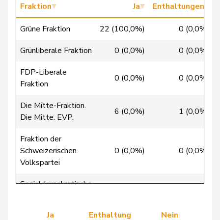
Chollet
Clarence
GRÜNE
G
NE
Fraktion
Ja
Enthaltungen
Christ
Katja
glp
GL
BS
Grüne Fraktion
22 (100,0%)
0 (0,0%)
Clivaz
Christophe
GRÜNE
G
VS
Grünliberale Fraktion
0 (0,0%)
0 (0,0%)
Cottier
Damien
FDP
RL
NE
FDP-Liberale
0 (0,0%)
0 (0,0%)
Fraktion
Crottaz
Brigitte
SP
S
VD
Die Mitte-Fraktion.
6 (0,0%)
1 (0,0%)
Dandrès
Christian
SP
S
GE
Die Mitte. EVP.
de Courten
Thomas
SVP
V
BL
Fraktion der
Schweizerischen
0 (0,0%)
0 (0,0%)
de
Simone
FDP
RL
GE
Volkspartei
Montmollin
Sozialdemokratische
de Quattro
Jacqueline
FDP
RL
VD
39 (100,0%)
0 (0,0%)
Fraktion
Dettling
Marcel
SVP
V
SZ
Ja
Enthaltung
Nein