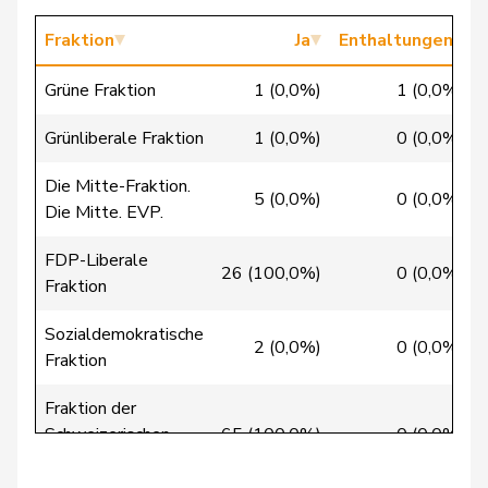
Christ
Katja
glp
GL
BS
Fraktion
Ja
Enthaltungen
Clivaz
Christophe
GRÜNE
G
VS
Grüne Fraktion
1 (0,0%)
1 (0,0%)
Cottier
Damien
FDP
RL
NE
Grünliberale Fraktion
1 (0,0%)
0 (0,0%)
Crottaz
Brigitte
SP
S
VD
Die Mitte-Fraktion.
5 (0,0%)
0 (0,0%)
Die Mitte. EVP.
Dandrès
Christian
SP
S
GE
FDP-Liberale
de Courten
Thomas
SVP
V
BL
26 (100,0%)
0 (0,0%)
Fraktion
de
Simone
FDP
RL
GE
Sozialdemokratische
Montmollin
2 (0,0%)
0 (0,0%)
Fraktion
de Quattro
Jacqueline
FDP
RL
VD
Fraktion der
Schweizerischen
65 (100,0%)
0 (0,0%)
Dettling
Marcel
SVP
V
SZ
Volkspartei