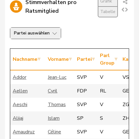
Grafik
Stimmverhalten pro
Ratsmitglied
Tabelle
Partei auswählen
Parl
Nachname
Vorname
Partei
Kanto
Group
Addor
Jean-Luc
SVP
V
VS
Aellen
Cyril
FDP
RL
GE
Aeschi
Thomas
SVP
V
ZG
Alijaj
Islam
SP
S
ZH
Amaudruz
Céline
SVP
V
GE