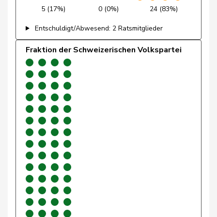
5 (17%)
0 (0%)
24 (83%)
Giacometti
Anna
FDP
RL
GR
Entschuldigt/Abwesend: 2 Ratsmitglieder
Gianini
Simone
FDP
RL
TI
Fraktion der Schweizerischen Volkspartei
Giezendanner
Benjamin
SVP
V
AG
Glarner
Andreas
SVP
V
AG
Glättli
Balthasar
GRÜNE
G
ZH
Glur
Christian
SVP
V
AG
Gobet
Nadine
FDP
RL
FR
Golay
Roger
MCG
V
GE
Götte
Michael
SVP
V
SG
Graber
Michael
SVP
V
VS