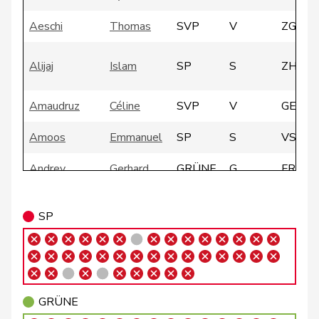
Aeschi
Thomas
SVP
V
ZG
Alijaj
Islam
SP
S
ZH
Amaudruz
Céline
SVP
V
GE
Amoos
Emmanuel
SP
S
VS
Andrey
Gerhard
GRÜNE
G
FR
Badertscher
Christine
GRÜNE
G
BE
SP
Badran
Jacqueline
SP
S
ZH
Bally
Maya
Mitte
M-E
AG
GRÜNE
Balmer
Bettina
FDP
RL
ZH