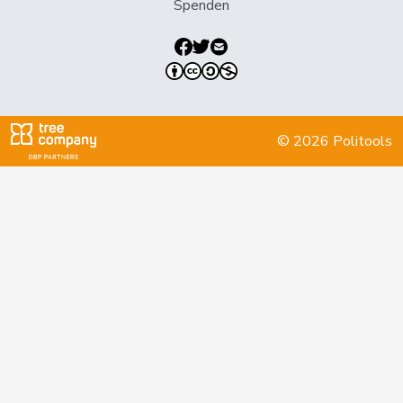
Knutti
Thomas
SVP
V
BE
Spenden
Kolly
Nicolas
SVP
V
FR
Kutter
Philipp
Mitte
M-E
ZH
Lohr
Christian
Mitte
M-E
TG
© 2026 Politools
Mahaim
Raphaël
GRÜNE
G
VD
Maitre
Vincent
Mitte
M-E
GE
Marchesi
Piero
SVP
V
TI
Marti
Min Li
SP
S
ZH
Marti
Samira
SP
S
BL
Martullo-
Magdalena
SVP
V
GR