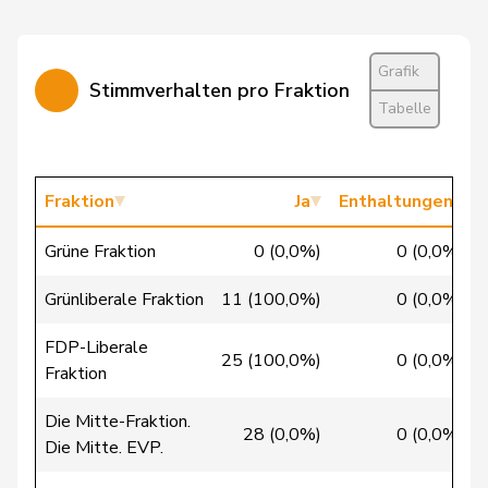
Candan
Hasan
SP
S
LU
Candinas
Martin
Mitte
M-E
GR
Grafik
Stimmverhalten pro Fraktion
Chappuis
Isabelle
Mitte
M-E
VD
Tabelle
Christ
Katja
glp
GL
BS
Clivaz
Christophe
GRÜNE
G
VS
Fraktion
Ja
Enthaltungen
Cottier
Damien
FDP
RL
NE
Grüne Fraktion
0 (0,0%)
0 (0,0%)
Crottaz
Brigitte
SP
S
VD
Grünliberale Fraktion
11 (100,0%)
0 (0,0%)
Dandrès
Christian
SP
S
GE
FDP-Liberale
25 (100,0%)
0 (0,0%)
Fraktion
de Courten
Thomas
SVP
V
BL
Die Mitte-Fraktion.
de
28 (0,0%)
0 (0,0%)
Simone
FDP
RL
GE
Die Mitte. EVP.
Montmollin