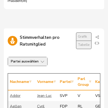
Präsident/in)
Grafik
Stimmverhalten pro
Ratsmitglied
Tabelle
Partei auswählen
Parl
Nachname
Vorname
Partei
Kanto
Group
Addor
Jean-Luc
SVP
V
VS
Aellen
Cyril
FDP
RL
GE