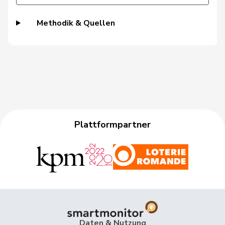
Addor
Jean-Luc
SVP
V
VS
Methodik & Quellen
Jaccoud
Jessica
SP
S
VD
Pult
Jon
SP
S
GR
Grossen
Jürg
glp
GL
BE
Prelicz-Huber
Katharina
GRÜNE
G
ZH
Bertschy
Kathrin
glp
GL
BE
Plattformpartner
Christ
Katja
glp
GL
BS
Riem
Katja
SVP
V
BE
Baumann
Kilian
GRÜNE
G
BE
Vietze
Kris
FDP
RL
TG
Daten & Nutzung