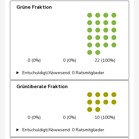
Sormanni
Daniel
MCG
V
GE
Grüne Fraktion
Schneeberger
Daniela
FDP
RL
BL
Roth
David
SP
S
LU
Zuberbühler
David
SVP
V
AR
0 (0%)
0 (0%)
22 (100%)
Klopfenstein
Delphine
GRÜNE
G
GE
Broggini
Entschuldigt/Abwesend: 0 Ratsmitglieder
Gutjahr
Diana
SVP
V
TG
Grünliberale Fraktion
Calame
Didier
SVP
V
NE
Blunschy
Dominik
Mitte
M-E
SZ
0 (0%)
0 (0%)
10 (100%)
Schneider-
Elisabeth
Mitte
M-E
BL
Entschuldigt/Abwesend: 0 Ratsmitglieder
Schneiter