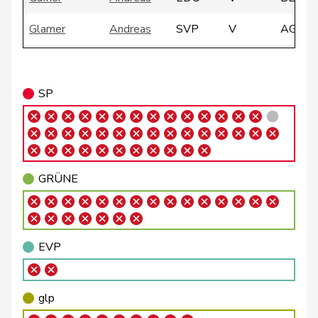
Glarner
Andreas
SVP
V
AG
Meier
Andreas
Mitte
M-E
AG
SP
Silberschmidt
Andri
FDP
RL
ZH
Giacometti
Anna
FDP
RL
GR
GRÜNE
Rosenwasser
Anna
SP
S
ZH
Glättli
Balthasar
GRÜNE
G
ZH
EVP
Gysi
Barbara
SP
S
SG
Schaffner
Barbara
glp
GL
ZH
glp
Steinemann
Barbara
SVP
V
ZH