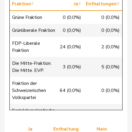
Fraktion
Ja
Enthaltungen
Badertscher
Christine
GRÜNE
G
BE
Grüne Fraktion
0 (0,0%)
0 (0,0%)
22 
Bulliard-
Christine
Mitte
M-E
FR
Marbach
Grünliberale Fraktion
0 (0,0%)
0 (0,0%)
10 
Riner
Christoph
SVP
V
AG
FDP-Liberale
24 (0,0%)
2 (0,0%)
Fraktion
Clivaz
Christophe
GRÜNE
G
VS
Die Mitte-Fraktion.
Friedl
Claudia
SP
S
SG
3 (0,0%)
5 (0,0%)
Die Mitte. EVP.
Gredig
Corina
glp
GL
ZH
Fraktion der
Schweizerischen
64 (0,0%)
0 (0,0%)
Aellen
Cyril
FDP
RL
GE
Volkspartei
Cottier
Damien
FDP
RL
NE
Sozialdemokratische
0 (0,0%)
0 (0,0%)
40 
Fraktion
Ruch
Daniel
FDP
RL
VD
Ja
Enthaltung
Nein