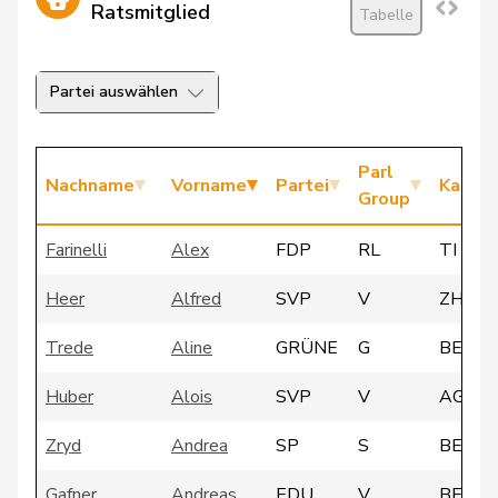
Ratsmitglied
Tabelle
Partei auswählen
Parl
Nachname
Vorname
Partei
Kanto
Group
Farinelli
Alex
FDP
RL
TI
Heer
Alfred
SVP
V
ZH
Trede
Aline
GRÜNE
G
BE
Huber
Alois
SVP
V
AG
Zryd
Andrea
SP
S
BE
Gafner
Andreas
EDU
V
BE