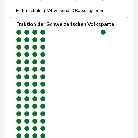
Brenzikofer
Florence
GRÜNE
G
BL
Entschuldigt/Abwesend: 0 Ratsmitglieder
Grüter
Franz
SVP
V
LU
Fraktion der Schweizerischen Volkspartei
Ryser
Franziska
GRÜNE
G
SG
Suter
Gabriela
SP
S
AG
Andrey
Gerhard
GRÜNE
G
FR
Pfister
Gerhard
Mitte
M-E
ZG
Fonio
Giorgio
Mitte
M-E
TI
Rutz
Gregor
SVP
V
ZH
Gysin
Greta
GRÜNE
G
TI
Rüegsegger
Hans Jörg
SVP
V
BE