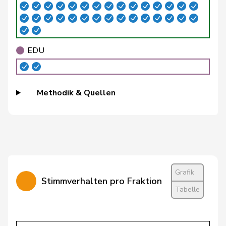
Walliser
Bruno
SVP
V
ZH
Wermuth
Cédric
SP
S
AG
EDU
Amaudruz
Céline
SVP
V
GE
Weber
Céline
glp
GL
VD
Methodik & Quellen
Widmer
Céline
SP
S
ZH
Dandrès
Christian
SP
S
GE
Glur
Christian
SVP
V
AG
Imark
Christian
SVP
V
SO
Grafik
Stimmverhalten pro Fraktion
Tabelle
Lohr
Christian
Mitte
M-E
TG
Wasserfallen
Christian
FDP
RL
BE