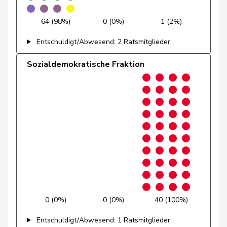
Hans-
Portmann
FDP
RL
ZH
Peter
64 (98%)
0 (0%)
1 (2%)
Candan
Hasan
SP
S
LU
Entschuldigt/Abwesend: 2 Ratsmitglieder
Theiler
Heinz
FDP
RL
SZ
Sozialdemokratische Fraktion
Kälin
Irène
GRÜNE
G
AG
Chappuis
Isabelle
Mitte
M-E
VD
Alijaj
Islam
SP
S
ZH
Badran
Jacqueline
SP
S
ZH
de Quattro
Jacqueline
FDP
RL
VD
Nicolet
Jacques
SVP
V
VD
0 (0%)
0 (0%)
40 (100%)
Tschopp
Jean
SP
S
VD
Entschuldigt/Abwesend: 1 Ratsmitglieder