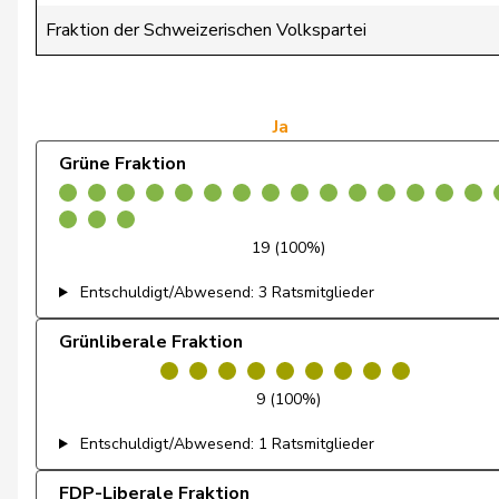
Dandrès
Christian
Fraktion der Schweizerischen Volkspartei
de Courten
Thomas
de Montmollin
Simone
Ja
Grüne Fraktion
de Quattro
Jacqueline
Dettling
Marcel
19 (100%)
De Ventura
Linda
Entschuldigt/Abwesend: 3 Ratsmitglieder
Dobler
Marcel
Grünliberale Fraktion
Docourt
Martine
9 (100%)
Durrer-Knobel
Regina
Entschuldigt/Abwesend: 1 Ratsmitglieder
Egger
Mike
FDP-Liberale Fraktion