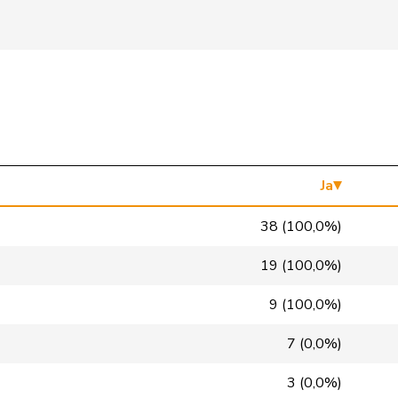
SVP
V
SZ
Mitte
M-E
ZH
SVP
V
NE
SP
S
LU
Mitte
M-E
GR
Ja
Mitte
M-E
VD
38 (100,0%)
glp
GL
BS
19 (100,0%)
GRÜNE
G
VS
9 (100,0%)
FDP
RL
NE
7 (0,0%)
SP
S
VD
3 (0,0%)