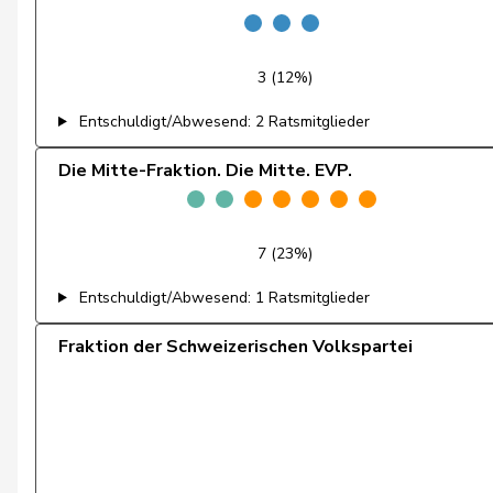
Farinelli
Alex
Fehlmann Rielle
Laurence
3 (12%)
Fehr Düsel
Nina
Entschuldigt/Abwesend: 2 Ratsmitglieder
Feller
Olivier
Die Mitte-Fraktion. Die Mitte. EVP.
Fischer
Benjamin
7 (23%)
Fivaz
Fabien
Entschuldigt/Abwesend: 1 Ratsmitglieder
Flach
Beat
Fraktion der Schweizerischen Volkspartei
Fonio
Giorgio
Freymond
Sylvain
Fridez
Pierre-Alain