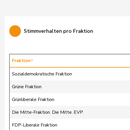
Bürgi
Roman
Bürgin
Yvonne
Stimmverhalten pro Fraktion
Calame
Didier
Candan
Hasan
Candinas
Martin
Fraktion
Chappuis
Isabelle
Sozialdemokratische Fraktion
Christ
Katja
Grüne Fraktion
Clivaz
Christophe
Grünliberale Fraktion
Cottier
Damien
Die Mitte-Fraktion. Die Mitte. EVP.
Crottaz
Brigitte
FDP-Liberale Fraktion