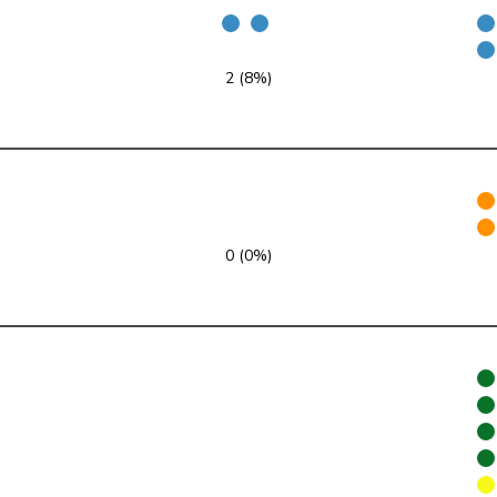
FDP
RL
TI
SP
S
GE
2 (8%)
SVP
V
ZH
FDP
RL
VD
SVP
V
ZH
0 (0%)
GRÜNE
G
NE
glp
GL
AG
Mitte
M-E
TI
SVP
V
VD
SP
S
JU