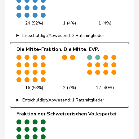
Hess
Erich
SVP
V
BE
Vontobel
Erich
EDU
V
ZH
24 (92%)
1 (4%)
1 (4%)
Wandfluh
Ernst
SVP
V
BE
Entschuldigt/Abwesend: 2 Ratsmitglieder
Revaz
Estelle
SP
S
GE
Die Mitte-Fraktion. Die Mitte. EVP.
Molina
Fabian
SP
S
ZH
Fivaz
Fabien
GRÜNE
G
NE
16 (53%)
2 (7%)
12 (40%)
Rumy
Farah
SP
S
SO
Entschuldigt/Abwesend: 1 Ratsmitglieder
Wettstein
Felix
GRÜNE
G
SO
Fraktion der Schweizerischen Volkspartei
Brenzikofer
Florence
GRÜNE
G
BL
Grüter
Franz
SVP
V
LU