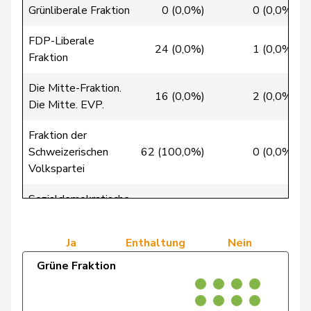
Grünliberale Fraktion
0 (0,0%)
0 (0,0%)
Riner
Christoph
SVP
V
AG
FDP-Liberale
24 (0,0%)
1 (0,0%)
Clivaz
Christophe
GRÜNE
G
VS
Fraktion
Friedl
Claudia
SP
S
SG
Die Mitte-Fraktion.
16 (0,0%)
2 (0,0%)
Die Mitte. EVP.
Gredig
Corina
glp
GL
ZH
Fraktion der
Aellen
Cyril
FDP
RL
GE
Schweizerischen
62 (100,0%)
0 (0,0%)
Volkspartei
Cottier
Damien
FDP
RL
NE
Sozialdemokratische
Ruch
Daniel
FDP
RL
VD
0 (0,0%)
0 (0,0%)
Fraktion
Sormanni
Daniel
MCG
V
GE
Ja
Enthaltung
Nein
Schneeberger
Daniela
FDP
RL
BL
Grüne Fraktion
Roth
David
SP
S
LU