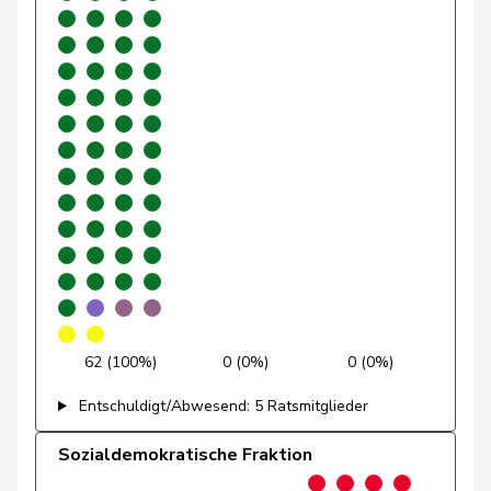
Ryser
Franziska
GRÜNE
G
SG
Suter
Gabriela
SP
S
AG
Andrey
Gerhard
GRÜNE
G
FR
Pfister
Gerhard
Mitte
M-E
ZG
Fonio
Giorgio
Mitte
M-E
TI
Rutz
Gregor
SVP
V
ZH
Gysin
Greta
GRÜNE
G
TI
62 (100%)
0 (0%)
0 (0%)
Rüegsegger
Hans Jörg
SVP
V
BE
Entschuldigt/Abwesend: 5 Ratsmitglieder
Hans-
Portmann
FDP
RL
ZH
Peter
Sozialdemokratische Fraktion