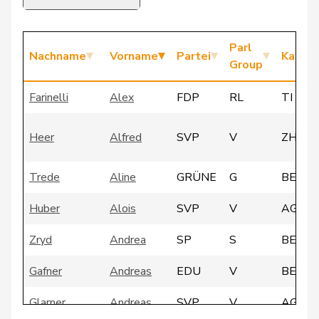
Parl
Nachname
Vorname
Partei
Kanto
Group
Farinelli
Alex
FDP
RL
TI
Heer
Alfred
SVP
V
ZH
Trede
Aline
GRÜNE
G
BE
Huber
Alois
SVP
V
AG
Zryd
Andrea
SP
S
BE
Gafner
Andreas
EDU
V
BE
Glarner
Andreas
SVP
V
AG