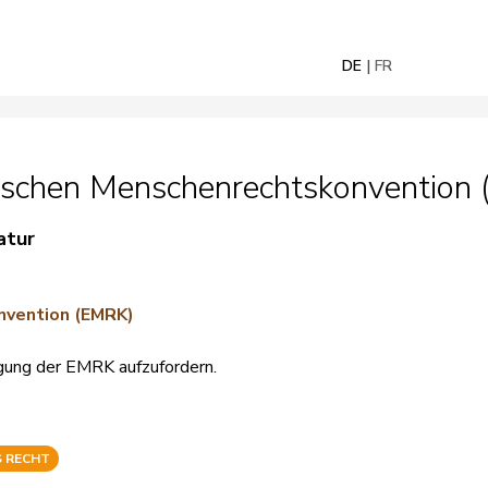
DE
FR
schen Menschenrechtskonvention 
atur
nvention (EMRK)
igung der EMRK aufzufordern.
S RECHT