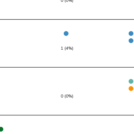
0 (0%)
Mitte
M-E
LU
Mitte
M-E
ZH
Mitte
M-E
TG
Mitte
M-E
GE
1 (4%)
Mitte
M-E
AG
Mitte
M-E
LU
Mitte
M-E
SO
0 (0%)
Mitte
M-E
BE
Mitte
M-E
SG
Mitte
M-E
ZG