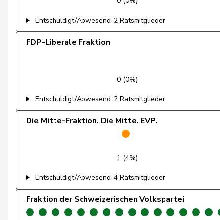
0 (0%)
Kaufmann
Pius
Entschuldigt/Abwesend: 2 Ratsmitglieder
Kutter
Philipp
FDP-Liberale Fraktion
Lohr
Christian
Maitre
Vincent
0 (0%)
Meier
Andreas
Entschuldigt/Abwesend: 2 Ratsmitglieder
Müller
Leo
Die Mitte-Fraktion. Die Mitte. EVP.
Müller-Altermatt
Stefan
1 (4%)
Nause
Reto
Entschuldigt/Abwesend: 4 Ratsmitglieder
Paganini
Nicolò
Fraktion der Schweizerischen Volkspartei
Pfister
Gerhard