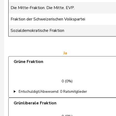
Bulliard-Marbach
Christine
Die Mitte-Fraktion. Die Mitte. EVP.
Bürgin
Yvonne
Fraktion der Schweizerischen Volkspartei
Candinas
Martin
Sozialdemokratische Fraktion
Chappuis
Isabelle
Durrer-Knobel
Regina
Ja
Grüne Fraktion
Fonio
Giorgio
Gugger
Niklaus-Samuel
0 (0%)
Hess
Lorenz
Entschuldigt/Abwesend: 0 Ratsmitglieder
Jost
Marc
Grünliberale Fraktion
Kamerzin
Sidney