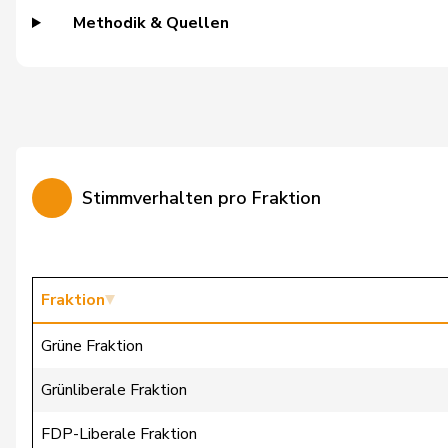
Methodik & Quellen
Gredig
Corina
Grossen
Jürg
Hässig
Patrick
Mettler
Melanie
Stimmverhalten pro Fraktion
Schaffner
Barbara
Weber
Céline
Bally
Maya
Fraktion
Barandun
Nicole
Grüne Fraktion
Blunschy
Dominik
Grünliberale Fraktion
Bregy
Philipp Matthias
FDP-Liberale Fraktion