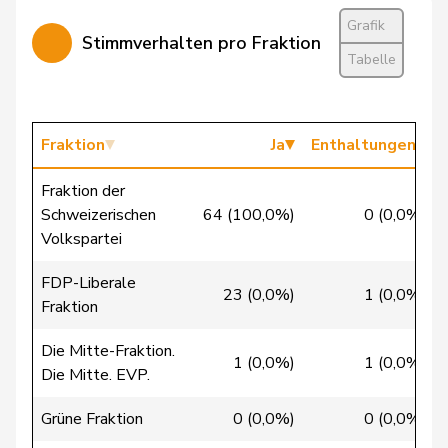
Bürgin
Yvonne
Mitte
M-E
ZH
Grafik
Stimmverhalten pro Fraktion
Calame
Didier
SVP
V
NE
Tabelle
Candan
Hasan
SP
S
LU
Candinas
Martin
Mitte
M-E
GR
Fraktion
Ja
Enthaltungen
Chappuis
Isabelle
Mitte
M-E
VD
Fraktion der
Schweizerischen
64 (100,0%)
0 (0,0%)
Christ
Katja
glp
GL
BS
Volkspartei
Clivaz
Christophe
GRÜNE
G
VS
FDP-Liberale
23 (0,0%)
1 (0,0%)
Fraktion
Cottier
Damien
FDP
RL
NE
Die Mitte-Fraktion.
1 (0,0%)
1 (0,0%)
Die Mitte. EVP.
Crottaz
Brigitte
SP
S
VD
Grüne Fraktion
0 (0,0%)
0 (0,0%)
Dandrès
Christian
SP
S
GE