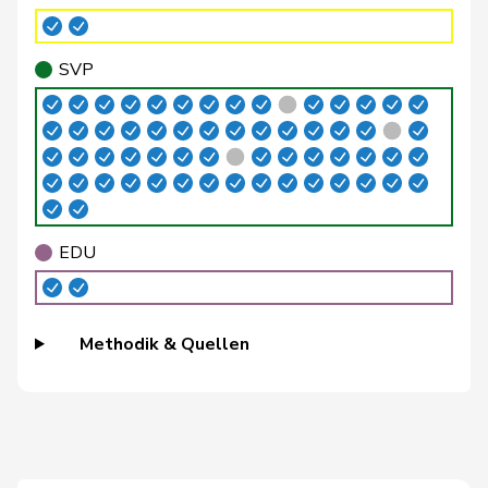
Brenzikofer
Florence
GRÜNE
G
BL
SVP
Brizzi
Simona
SP
S
AG
Roland
Büchel
SVP
V
SG
Rino
Buffat
Michaël
SVP
V
VD
EDU
Bühler
Manfred
SVP
V
BE
Bulliard-
Christine
Mitte
M-E
FR
Methodik & Quellen
Marbach
Burgherr
Thomas
SVP
V
AG
Bürgi
Roman
SVP
V
SZ