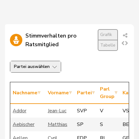
Grafik
Stimmverhalten pro
Ratsmitglied
Tabelle
Partei auswählen
Parl
Nachname
Vorname
Partei
Kanto
Group
Addor
Jean-Luc
SVP
V
VS
Aebischer
Matthias
SP
S
BE
Aellen
Cyril
FDP
RL
GE