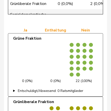
Grünliberale Fraktion
0 (0,0%)
2 (0,0%)
de Courten
Thomas
SVP
V
BL
Sozialdemokratische
de
0 (0,0%)
0 (0,0%)
Simone
FDP
RL
GE
Fraktion
Montmollin
Ja
Enthaltung
Nein
de Quattro
Jacqueline
FDP
RL
VD
Grüne Fraktion
Dettling
Marcel
SVP
V
SZ
Dobler
Marcel
FDP
RL
SG
Docourt
Martine
SP
S
NE
Durrer-
Regina
Mitte
M-E
NW
0 (0%)
0 (0%)
22 (100%)
Knobel
Entschuldigt/Abwesend: 0 Ratsmitglieder
Egger
Mike
SVP
V
SG
Grünliberale Fraktion
Farinelli
Alex
FDP
RL
TI