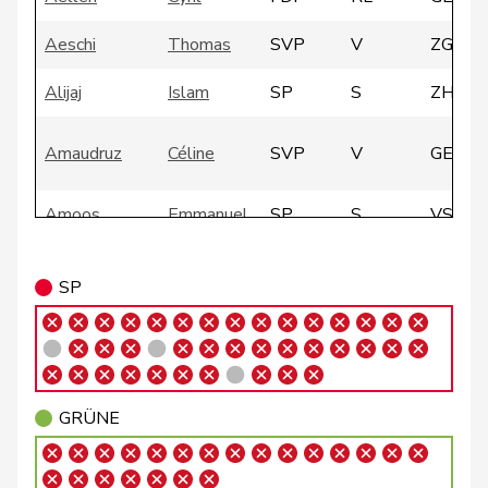
Aeschi
Thomas
SVP
V
ZG
Alijaj
Islam
SP
S
ZH
Amaudruz
Céline
SVP
V
GE
Amoos
Emmanuel
SP
S
VS
Andrey
Gerhard
GRÜNE
G
FR
SP
Badertscher
Christine
GRÜNE
G
BE
Badran
Jacqueline
SP
S
ZH
Bally
Maya
Mitte
M-E
AG
GRÜNE
Balmer
Bettina
FDP
RL
ZH