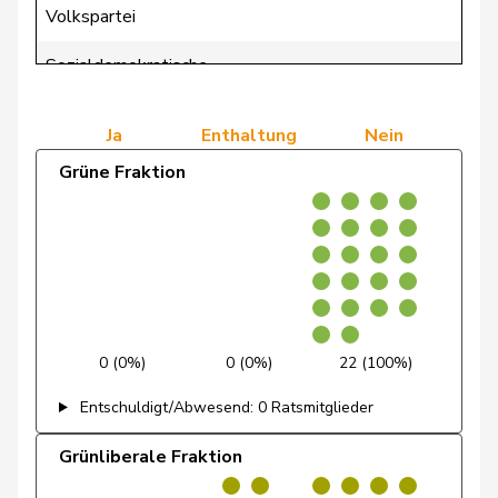
Volkspartei
de Courten
Thomas
SVP
V
BL
Sozialdemokratische
de
0 (0,0%)
0 (0,0%)
Simone
FDP
RL
GE
Fraktion
Montmollin
Ja
Enthaltung
Nein
de Quattro
Jacqueline
FDP
RL
VD
Grüne Fraktion
Dettling
Marcel
SVP
V
SZ
Dobler
Marcel
FDP
RL
SG
Docourt
Martine
SP
S
NE
Durrer-
Regina
Mitte
M-E
NW
0 (0%)
0 (0%)
22 (100%)
Knobel
Entschuldigt/Abwesend: 0 Ratsmitglieder
Egger
Mike
SVP
V
SG
Grünliberale Fraktion
Farinelli
Alex
FDP
RL
TI