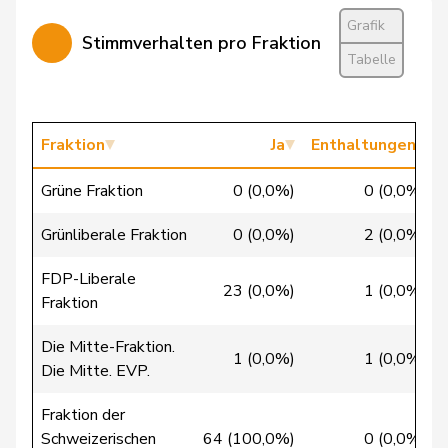
Bürgin
Yvonne
Mitte
M-E
ZH
Grafik
Stimmverhalten pro Fraktion
Calame
Didier
SVP
V
NE
Tabelle
Candan
Hasan
SP
S
LU
Candinas
Martin
Mitte
M-E
GR
Fraktion
Ja
Enthaltungen
Chappuis
Isabelle
Mitte
M-E
VD
Grüne Fraktion
0 (0,0%)
0 (0,0%)
Christ
Katja
glp
GL
BS
Grünliberale Fraktion
0 (0,0%)
2 (0,0%)
Clivaz
Christophe
GRÜNE
G
VS
FDP-Liberale
23 (0,0%)
1 (0,0%)
Fraktion
Cottier
Damien
FDP
RL
NE
Die Mitte-Fraktion.
1 (0,0%)
1 (0,0%)
Die Mitte. EVP.
Crottaz
Brigitte
SP
S
VD
Fraktion der
Dandrès
Christian
SP
S
GE
Schweizerischen
64 (100,0%)
0 (0,0%)