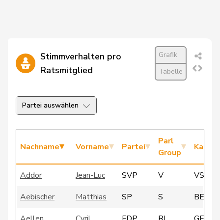
Grafik
Stimmverhalten pro
Ratsmitglied
Tabelle
Partei auswählen
Parl
Nachname
Vorname
Partei
Kanto
Group
Addor
Jean-Luc
SVP
V
VS
Aebischer
Matthias
SP
S
BE
Aellen
Cyril
FDP
RL
GE