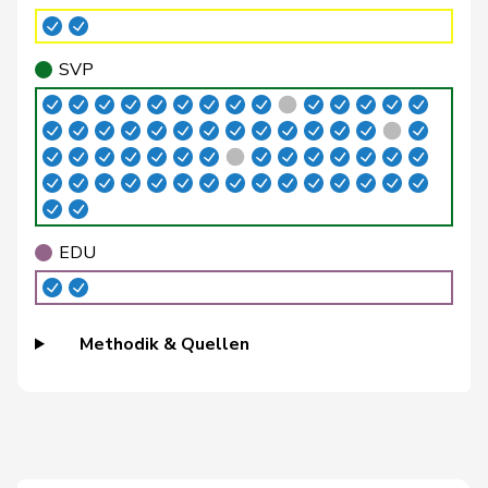
Brenzikofer
Florence
GRÜNE
G
BL
SVP
Brizzi
Simona
SP
S
AG
Roland
Büchel
SVP
V
SG
Rino
Buffat
Michaël
SVP
V
VD
EDU
Bühler
Manfred
SVP
V
BE
Bulliard-
Christine
Mitte
M-E
FR
Methodik & Quellen
Marbach
Burgherr
Thomas
SVP
V
AG
Bürgi
Roman
SVP
V
SZ