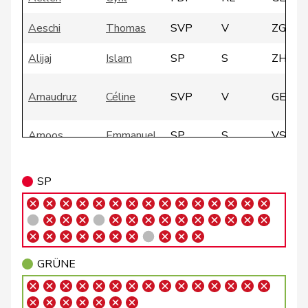
Aeschi
Thomas
SVP
V
ZG
Alijaj
Islam
SP
S
ZH
Amaudruz
Céline
SVP
V
GE
Amoos
Emmanuel
SP
S
VS
Andrey
Gerhard
GRÜNE
G
FR
SP
Badertscher
Christine
GRÜNE
G
BE
Badran
Jacqueline
SP
S
ZH
Bally
Maya
Mitte
M-E
AG
GRÜNE
Balmer
Bettina
FDP
RL
ZH