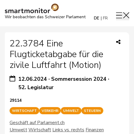
Wir beobachten das Schweizer Parlament
DE
FR
22.3784 Eine
Flugticketabgabe für die
zivile Luftfahrt (Motion)
12.06.2024
·
Sommersession 2024
·
52. Legislatur
29114
WIRTSCHAFT
VERKEHR
UMWELT
STEUERN
Geschäft auf Parlament.ch
Umwelt
Wirtschaft
Links vs. rechts
Finanzen