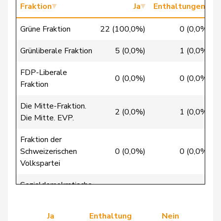
Fraktion
Ja
Enthaltungen
Christ
Katja
glp
GL
BS
Grüne Fraktion
22 (100,0%)
0 (0,0%)
Clivaz
Christophe
GRÜNE
G
VS
Grünliberale Fraktion
5 (0,0%)
1 (0,0%)
Cottier
Damien
FDP
RL
NE
FDP-Liberale
Crottaz
Brigitte
SP
S
VD
0 (0,0%)
0 (0,0%)
Fraktion
Dandrès
Christian
SP
S
GE
Die Mitte-Fraktion.
2 (0,0%)
1 (0,0%)
Die Mitte. EVP.
de Courten
Thomas
SVP
V
BL
Fraktion der
de
Simone
FDP
RL
GE
Schweizerischen
0 (0,0%)
0 (0,0%)
Montmollin
Volkspartei
de Quattro
Jacqueline
FDP
RL
VD
Sozialdemokratische
40 (100,0%)
0 (0,0%)
Fraktion
Dettling
Marcel
SVP
V
SZ
Ja
Enthaltung
Nein
Dobler
Marcel
FDP
RL
SG