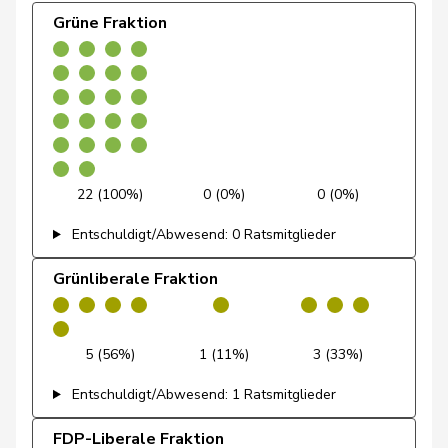
Grüne Fraktion
Docourt
Martine
SP
S
NE
Durrer-
Regina
Mitte
M-E
NW
Knobel
Egger
Mike
SVP
V
SG
22 (100%)
0 (0%)
0 (0%)
Farinelli
Alex
FDP
RL
TI
Entschuldigt/Abwesend: 0 Ratsmitglieder
Fehlmann
Laurence
SP
S
GE
Rielle
Grünliberale Fraktion
Fehr Düsel
Nina
SVP
V
ZH
Feller
Olivier
FDP
RL
VD
5 (56%)
1 (11%)
3 (33%)
Entschuldigt/Abwesend: 1 Ratsmitglieder
Fischer
Benjamin
SVP
V
ZH
FDP-Liberale Fraktion
Fivaz
Fabien
GRÜNE
G
NE