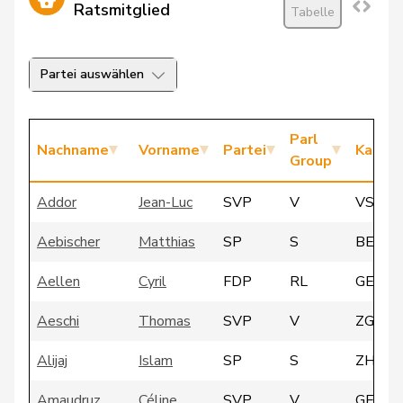
Ratsmitglied
Tabelle
Partei auswählen
Parl
Nachname
Vorname
Partei
Kanto
Group
Addor
Jean-Luc
SVP
V
VS
Aebischer
Matthias
SP
S
BE
Aellen
Cyril
FDP
RL
GE
Aeschi
Thomas
SVP
V
ZG
Alijaj
Islam
SP
S
ZH
Amaudruz
Céline
SVP
V
GE