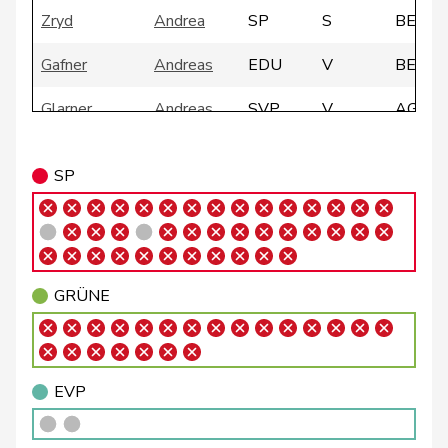
Zryd
Andrea
SP
S
BE
Gafner
Andreas
EDU
V
BE
Glarner
Andreas
SVP
V
AG
Meier
Andreas
Mitte
M-E
AG
SP
Silberschmidt
Andri
FDP
RL
ZH
Giacometti
Anna
FDP
RL
GR
Rosenwasser
Anna
SP
S
ZH
GRÜNE
Glättli
Balthasar
GRÜNE
G
ZH
Gysi
Barbara
SP
S
SG
EVP
Schaffner
Barbara
glp
GL
ZH