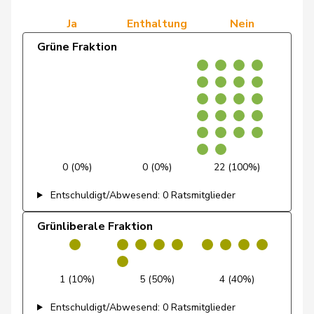
Sormanni
Daniel
MCG
V
GE
Ja
Enthaltung
Nein
Schneeberger
Daniela
FDP
RL
BL
Grüne Fraktion
Roth
David
SP
S
LU
Zuberbühler
David
SVP
V
AR
Klopfenstein
Delphine
GRÜNE
G
GE
Broggini
0 (0%)
0 (0%)
22 (100%)
Gutjahr
Diana
SVP
V
TG
Entschuldigt/Abwesend: 0 Ratsmitglieder
Calame
Didier
SVP
V
NE
Grünliberale Fraktion
Blunschy
Dominik
Mitte
M-E
SZ
Schneider-
1 (10%)
5 (50%)
4 (40%)
Elisabeth
Mitte
M-E
BL
Schneiter
Entschuldigt/Abwesend: 0 Ratsmitglieder