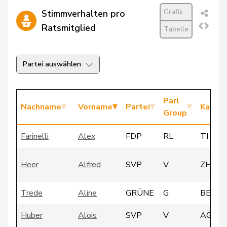
Grafik
Stimmverhalten pro
Ratsmitglied
Tabelle
Partei auswählen
Parl
Nachname
Vorname
Partei
Kanto
Group
Farinelli
Alex
FDP
RL
TI
Heer
Alfred
SVP
V
ZH
Trede
Aline
GRÜNE
G
BE
Huber
Alois
SVP
V
AG