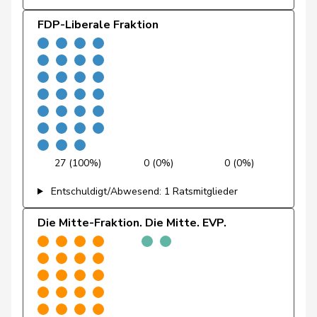
Amoos
Emmanuel
SP
S
VS
FDP-Liberale Fraktion
Nussbaumer
Eric
SP
S
BL
Hess
Erich
SVP
V
BE
Vontobel
Erich
EDU
V
ZH
27 (100%)
0 (0%)
0 (0%)
Wandfluh
Ernst
SVP
V
BE
Entschuldigt/Abwesend: 1 Ratsmitglieder
Revaz
Estelle
SP
S
GE
Die Mitte-Fraktion. Die Mitte. EVP.
Molina
Fabian
SP
S
ZH
Fivaz
Fabien
GRÜNE
G
NE
Rumy
Farah
SP
S
SO