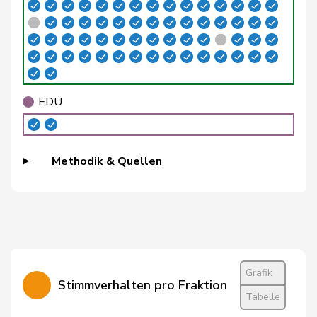
Storni
Bruno
SP
S
TI
Walliser
Bruno
SVP
V
ZH
Wermuth
Cédric
SP
S
AG
EDU
Amaudruz
Céline
SVP
V
GE
Weber
Céline
glp
GL
VD
Methodik & Quellen
Widmer
Céline
SP
S
ZH
Dandrès
Christian
SP
S
GE
Imark
Christian
SVP
V
SO
Lohr
Christian
Mitte
M-E
TG
Grafik
Stimmverhalten pro Fraktion
Tabelle
Wasserfallen
Christian
FDP
RL
BE