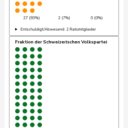
Wettstein
Felix
GRÜNE
G
SO
27 (93%)
2 (7%)
0 (0%)
Brenzikofer
Florence
GRÜNE
G
BL
Entschuldigt/Abwesend: 2 Ratsmitglieder
Grüter
Franz
SVP
V
LU
Fraktion der Schweizerischen Volkspartei
Ryser
Franziska
GRÜNE
G
SG
Suter
Gabriela
SP
S
AG
Andrey
Gerhard
GRÜNE
G
FR
Pfister
Gerhard
Mitte
M-E
ZG
Fonio
Giorgio
Mitte
M-E
TI
Rutz
Gregor
SVP
V
ZH
Gysin
Greta
GRÜNE
G
TI