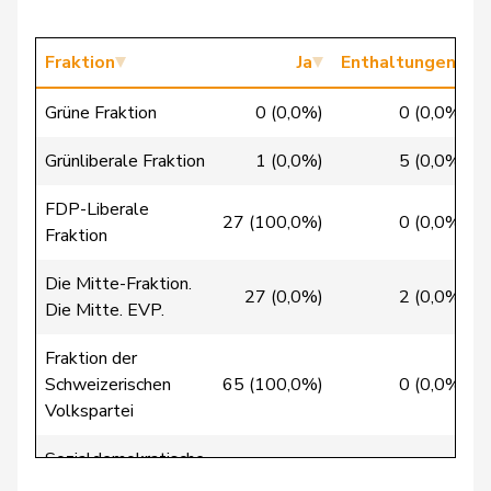
Badertscher
Christine
GRÜNE
G
BE
Fraktion
Ja
Enthaltungen
Bulliard-
Christine
Mitte
M-E
FR
Marbach
Grüne Fraktion
0 (0,0%)
0 (0,0%)
Riner
Christoph
SVP
V
AG
Grünliberale Fraktion
1 (0,0%)
5 (0,0%)
Clivaz
Christophe
GRÜNE
G
VS
FDP-Liberale
27 (100,0%)
0 (0,0%)
Fraktion
Friedl
Claudia
SP
S
SG
Die Mitte-Fraktion.
27 (0,0%)
2 (0,0%)
Gredig
Corina
glp
GL
ZH
Die Mitte. EVP.
Fraktion der
Aellen
Cyril
FDP
RL
GE
Schweizerischen
65 (100,0%)
0 (0,0%)
Volkspartei
Cottier
Damien
FDP
RL
NE
Sozialdemokratische
Ruch
Daniel
FDP
RL
VD
0 (0,0%)
0 (0,0%)
Fraktion