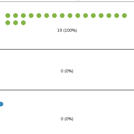
glp
GL
VD
GRÜNE
G
FR
19 (100%)
GRÜNE
G
BE
GRÜNE
G
BE
GRÜNE
G
BL
0 (0%)
GRÜNE
G
VS
GRÜNE
G
NE
GRÜNE
G
ZH
GRÜNE
G
ZH
0 (0%)
GRÜNE
G
TI