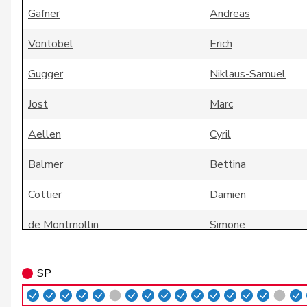
Gafner
Andreas
Vontobel
Erich
Gugger
Niklaus-Samuel
Jost
Marc
Aellen
Cyril
Balmer
Bettina
Cottier
Damien
de Montmollin
Simone
de Quattro
Jacqueline
SP
Dobler
Marcel