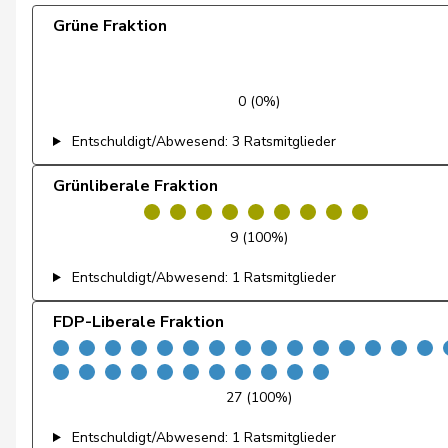
Grüne Fraktion
Weber
Céline
Andrey
Gerhard
0 (0%)
Badertscher
Christine
Entschuldigt/Abwesend: 3 Ratsmitglieder
Baumann
Kilian
Grünliberale Fraktion
Brenzikofer
Florence
9 (100%)
Clivaz
Christophe
Entschuldigt/Abwesend: 1 Ratsmitglieder
Fivaz
Fabien
FDP-Liberale Fraktion
Girod
Bastien
Glättli
Balthasar
27 (100%)
Gysin
Greta
Entschuldigt/Abwesend: 1 Ratsmitglieder