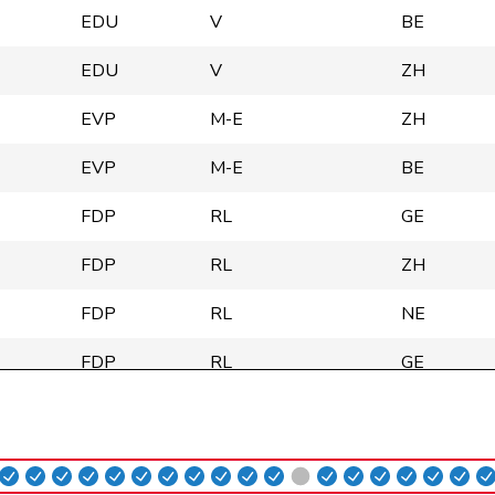
EDU
V
BE
EDU
V
ZH
EVP
M-E
ZH
EVP
M-E
BE
FDP
RL
GE
FDP
RL
ZH
FDP
RL
NE
FDP
RL
GE
FDP
RL
VD
FDP
RL
SG