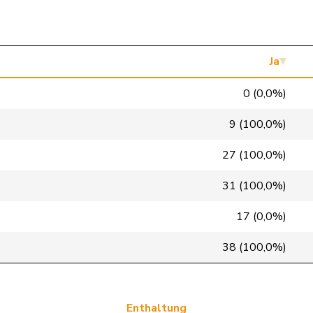
FDP
RL
VD
glp
GL
ZH
Ja
glp
GL
BE
0 (0,0%)
glp
GL
BS
9 (100,0%)
glp
GL
AG
27 (100,0%)
glp
GL
ZH
31 (100,0%)
glp
GL
BE
17 (0,0%)
glp
GL
ZH
38 (100,0%)
glp
GL
BE
glp
GL
ZH
Enthaltung