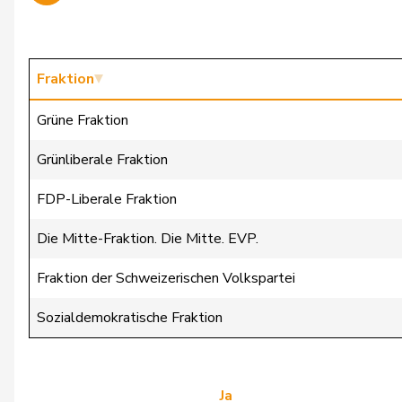
Wehrli
Laurent
Bäumle
Martin
Fraktion
Bertschy
Kathrin
Grüne Fraktion
Christ
Katja
Grünliberale Fraktion
Flach
Beat
FDP-Liberale Fraktion
Gredig
Corina
Die Mitte-Fraktion. Die Mitte. EVP.
Grossen
Jürg
Fraktion der Schweizerischen Volkspartei
Hässig
Patrick
Sozialdemokratische Fraktion
Mettler
Melanie
Schaffner
Barbara
Ja