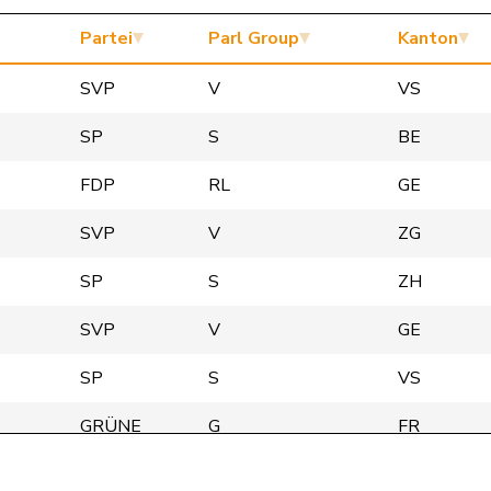
Partei
Parl Group
Kanton
SVP
V
VS
SP
S
BE
FDP
RL
GE
SVP
V
ZG
SP
S
ZH
SVP
V
GE
SP
S
VS
GRÜNE
G
FR
GRÜNE
G
BE