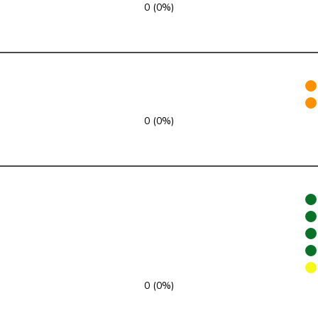
0 (0%)
FDP
RL
VD
SVP
V
ZH
GRÜNE
G
NE
0 (0%)
glp
GL
AG
Mitte
M-E
TI
SVP
V
VD
SP
S
JU
SP
S
SG
SP
S
BE
0 (0%)
EDU
V
BE