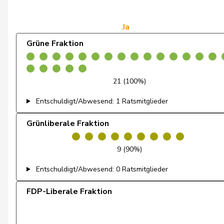
de Courten
Thomas
de Montmollin
Simone
Ja
Grüne Fraktion
de Quattro
Jacqueline
Dettling
Marcel
21 (100%)
Dobler
Marcel
Entschuldigt/Abwesend: 1 Ratsmitglieder
Docourt
Martine
Grünliberale Fraktion
Durrer-Knobel
Regina
9 (90%)
Egger
Mike
Entschuldigt/Abwesend: 0 Ratsmitglieder
Farinelli
Alex
FDP-Liberale Fraktion
Fehlmann Rielle
Laurence
Fehr Düsel
Nina