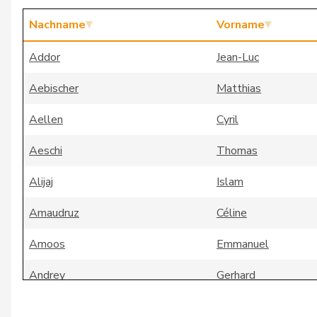
Nachname
Vorname
Addor
Jean-Luc
Aebischer
Matthias
Aellen
Cyril
Aeschi
Thomas
Alijaj
Islam
Amaudruz
Céline
Amoos
Emmanuel
Andrey
Gerhard
Badertscher
Christine