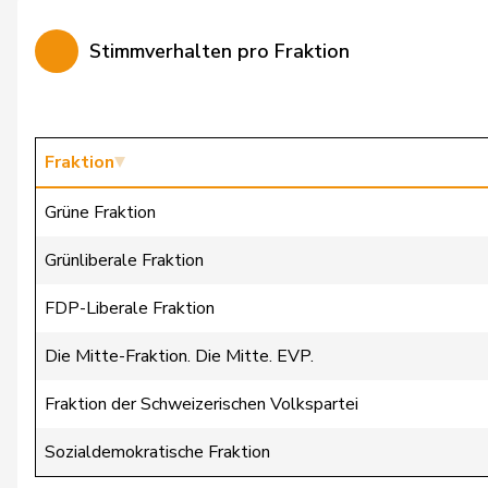
Bürgin
Yvonne
Stimmverhalten pro Fraktion
Calame
Didier
Candan
Hasan
Candinas
Martin
Fraktion
Chappuis
Isabelle
Grüne Fraktion
Christ
Katja
Grünliberale Fraktion
Clivaz
Christophe
FDP-Liberale Fraktion
Cottier
Damien
Die Mitte-Fraktion. Die Mitte. EVP.
Crottaz
Brigitte
Fraktion der Schweizerischen Volkspartei
Dandrès
Christian
Sozialdemokratische Fraktion