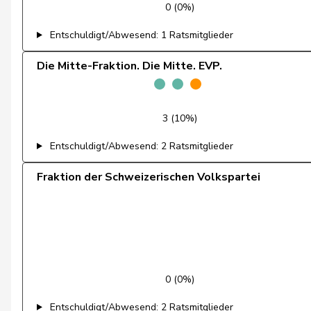
0 (0%)
Feller
Olivier
Entschuldigt/Abwesend: 1 Ratsmitglieder
Fischer
Benjamin
Die Mitte-Fraktion. Die Mitte. EVP.
Fivaz
Fabien
3 (10%)
Flach
Beat
Entschuldigt/Abwesend: 2 Ratsmitglieder
Fonio
Giorgio
Fraktion der Schweizerischen Volkspartei
Freymond
Sylvain
Fridez
Pierre-Alain
Friedl
Claudia
Funiciello
Tamara
0 (0%)
Gafner
Andreas
Entschuldigt/Abwesend: 2 Ratsmitglieder