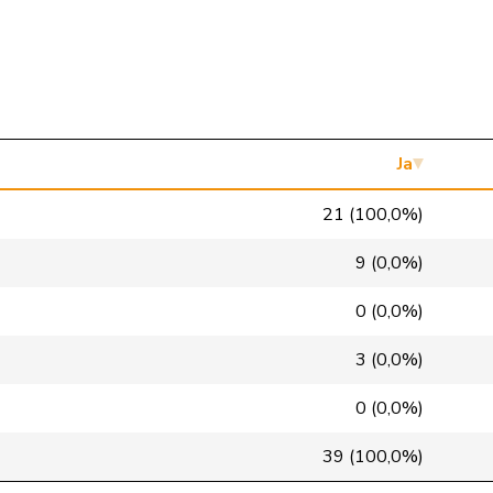
Mitte
M-E
ZH
SVP
V
NE
SP
S
LU
Mitte
M-E
GR
Ja
Mitte
M-E
VD
21 (100,0%)
glp
GL
BS
9 (0,0%)
GRÜNE
G
VS
0 (0,0%)
FDP
RL
NE
3 (0,0%)
SP
S
VD
0 (0,0%)
SP
S
GE
39 (100,0%)