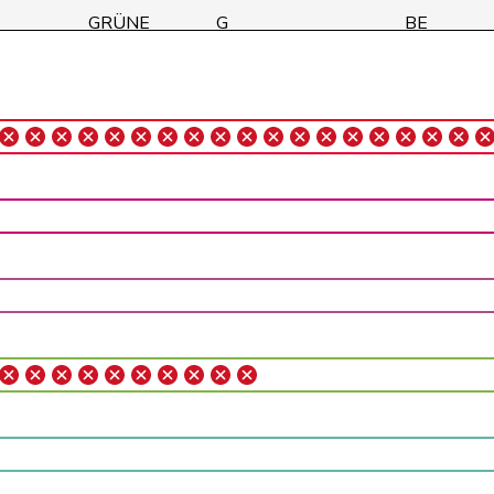
GRÜNE
G
BE
SP
S
ZH
SP
S
ZH
GRÜNE
G
BE
glp
GL
ZH
glp
GL
ZH
SP
S
VD
glp
GL
BE
CVP
M-E
AG
SVP
V
AG