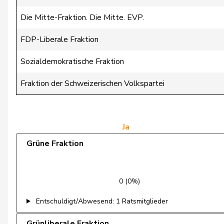
Die Mitte-Fraktion. Die Mitte. EVP.
de Montmollin
Simone
FDP-Liberale Fraktion
de Quattro
Jacqueline
Sozialdemokratische Fraktion
Dettling
Marcel
Fraktion der Schweizerischen Volkspartei
Dobler
Marcel
Egger
Kurt
Ja
Egger
Mike
Grüne Fraktion
Estermann
Yvette
Eymann
Christoph
0 (0%)
Farinelli
Alex
Entschuldigt/Abwesend: 1 Ratsmitglieder
Fehlmann Rielle
Laurence
Grünliberale Fraktion