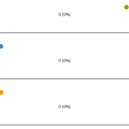
FDP
RL
VD
0 (0%)
SP
S
AG
FDP
RL
ZH
glp
GL
LU
GRÜNE
G
NE
0 (0%)
glp
GL
AG
FDP
RL
SO
SP
S
JU
0 (0%)
SP
S
SG
SVP
V
SG