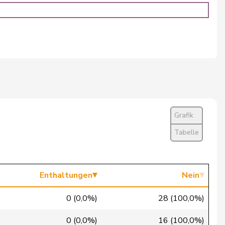
Ja
Ja
Abwesend
Nein
Nein
Nein
Grafik
Tabelle
Ja
Nein
Enthaltungen
Nein
Nein
0 (0,0%)
28 (100,0%)
Ja
0 (0,0%)
16 (100,0%)
Nein