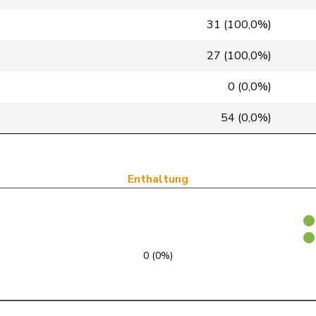
31 (100,0%)
FDP
RL
GE
27 (100,0%)
FDP
RL
VD
0 (0,0%)
SVP
V
SZ
54 (0,0%)
FDP
RL
SG
GRÜNE
G
TG
Enthaltung
SVP
V
SG
SVP
V
LU
FDP
RL
BS
0 (0%)
FDP
RL
TI
SP
S
GE