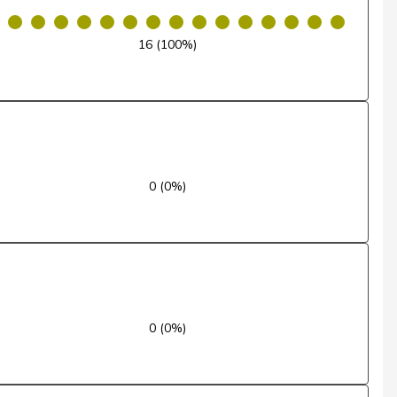
Ja
16 (100%)
Nein
Ja
Nein
Nein
0 (0%)
Nein
Ja
Entschuldigt
0 (0%)
Nein
Ja