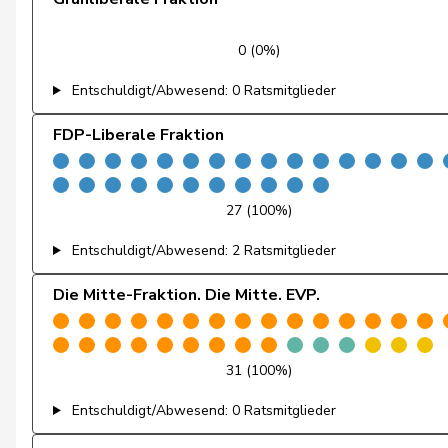
Feller
Olivier
0 (0%)
Feri
Yvonne
Entschuldigt/Abwesend: 0 Ratsmitglieder
Fiala
Doris
FDP-Liberale Fraktion
Fischer
Roland
Fivaz
Fabien
27 (100%)
Entschuldigt/Abwesend: 2 Ratsmitglieder
Flach
Beat
Die Mitte-Fraktion. Die Mitte. EVP.
Fluri
Kurt
Fridez
Pierre-Alain
31 (100%)
Friedl
Claudia
Entschuldigt/Abwesend: 0 Ratsmitglieder
Friedli
Esther