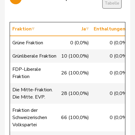
Tabelle
Wehrli
Laurent
FDP
RL
VD
Bäumle
Martin
glp
GL
ZH
Fraktion
Ja
Enthaltungen
Bertschy
Kathrin
glp
GL
BE
Grüne Fraktion
0 (0,0%)
0 (0,0%)
Christ
Katja
glp
GL
BS
Grünliberale Fraktion
10 (100,0%)
0 (0,0%)
Flach
Beat
glp
GL
AG
FDP-Liberale
26 (100,0%)
0 (0,0%)
Fraktion
Gredig
Corina
glp
GL
ZH
Die Mitte-Fraktion.
28 (100,0%)
0 (0,0%)
Grossen
Jürg
glp
GL
BE
Die Mitte. EVP.
Hässig
Patrick
glp
GL
ZH
Fraktion der
Schweizerischen
66 (100,0%)
0 (0,0%)
Matthias
Volkspartei
Jauslin
glp
GL
AG
Samuel