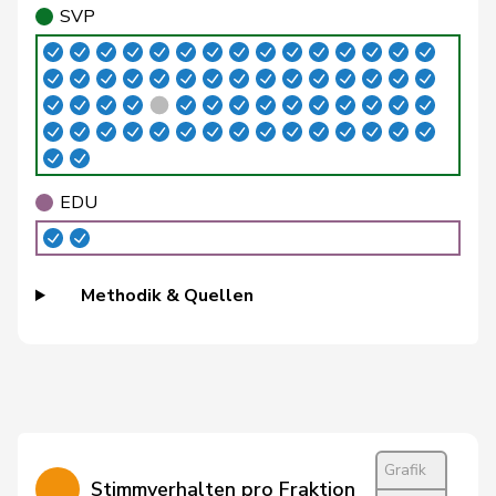
SVP
Schilliger
Peter
FDP
RL
LU
Schneeberger
Daniela
FDP
RL
BL
Silberschmidt
Andri
FDP
RL
ZH
Theiler
Heinz
FDP
RL
SZ
EDU
Vietze
Kris
FDP
RL
TG
Vincenz-
Susanne
FDP
RL
SG
Methodik & Quellen
Stauffacher
von
Patricia
FDP
RL
BS
Falkenstein
Walti
Beat
FDP
RL
ZH
Grafik
Wasserfallen
Christian
FDP
RL
BE
Stimmverhalten pro Fraktion