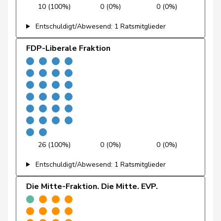
10 (100%)
0 (0%)
0 (0%)
Gysin
Greta
GRÜNE
G
TI
Entschuldigt/Abwesend: 1 Ratsmitglieder
Kälin
Irène
GRÜNE
G
AG
FDP-Liberale Fraktion
Klopfenstein
Delphine
GRÜNE
G
GE
Broggini
Mahaim
Raphaël
GRÜNE
G
VD
Michaud
Sophie
GRÜNE
G
VD
Gigon
Porchet
Léonore
GRÜNE
G
VD
26 (100%)
0 (0%)
0 (0%)
Prelicz-Huber
Katharina
GRÜNE
G
ZH
Entschuldigt/Abwesend: 1 Ratsmitglieder
Ryser
Franziska
GRÜNE
G
SG
Die Mitte-Fraktion. Die Mitte. EVP.
Schlatter
Marionna
GRÜNE
G
ZH