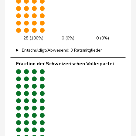
Schneider
Meret
GRÜNE
G
ZH
Töngi
Michael
GRÜNE
G
LU
Trede
Aline
GRÜNE
G
BE
28 (100%)
0 (0%)
0 (0%)
Walder
Nicolas
GRÜNE
G
GE
Entschuldigt/Abwesend: 3 Ratsmitglieder
Weichelt
Manuela
GRÜNE
G
ZG
Fraktion der Schweizerischen Volkspartei
Wettstein
Felix
GRÜNE
G
SO
Quadri
Lorenzo
Lega
V
TI
Golay
Roger
MCG
V
GE
Sormanni
Daniel
MCG
V
GE
Bally
Maya
Mitte
M-E
AG