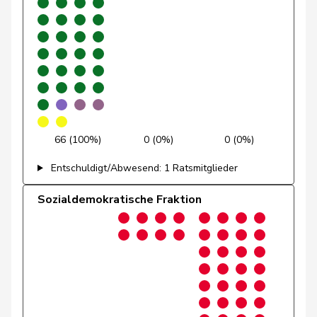
Barandun
Nicole
Mitte
M-E
ZH
Blunschy
Dominik
Mitte
M-E
SZ
Philipp
Bregy
Mitte
M-E
VS
Matthias
Bulliard-
Christine
Mitte
M-E
FR
Marbach
66 (100%)
0 (0%)
0 (0%)
Bürgin
Yvonne
Mitte
M-E
ZH
Entschuldigt/Abwesend: 1 Ratsmitglieder
Candinas
Martin
Mitte
M-E
GR
Sozialdemokratische Fraktion
Chappuis
Isabelle
Mitte
M-E
VD
Durrer-
Regina
Mitte
M-E
NW
Knobel
Fonio
Giorgio
Mitte
M-E
TI