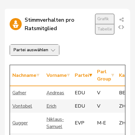
Grafik
Stimmverhalten pro
Ratsmitglied
Tabelle
Partei auswählen
Parl
Nachname
Vorname
Partei
Kanto
Group
Gafner
Andreas
EDU
V
BE
Vontobel
Erich
EDU
V
ZH
Niklaus-
Gugger
EVP
M-E
ZH
Samuel