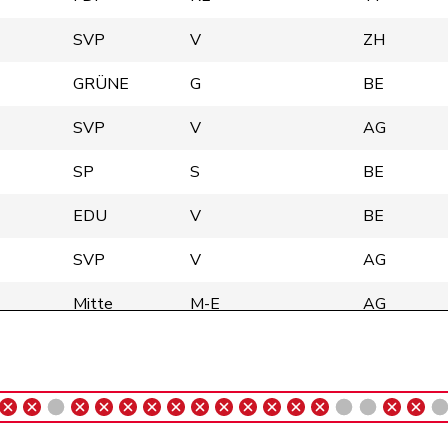
SVP
V
ZH
GRÜNE
G
BE
SVP
V
AG
SP
S
BE
EDU
V
BE
SVP
V
AG
Mitte
M-E
AG
FDP
RL
ZH
FDP
RL
GR
SP
S
ZH