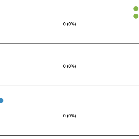
glp
GL
ZH
FDP
RL
GE
0 (0%)
FDP
RL
NE
FDP
RL
VD
MCG
V
GE
0 (0%)
FDP
RL
BL
SP
S
LU
SVP
V
AR
GRÜNE
G
GE
0 (0%)
SVP
V
TG