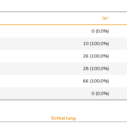
SVP
V
AG
SVP
V
SO
Ja
Mitte
M-E
TG
0 (0,0%)
FDP
RL
BE
10 (100,0%)
GRÜNE
G
BE
26 (100,0%)
Mitte
M-E
FR
28 (100,0%)
SVP
V
AG
66 (100,0%)
GRÜNE
G
VS
0 (0,0%)
GRÜNE
G
NE
SP
S
SG
Enthaltung