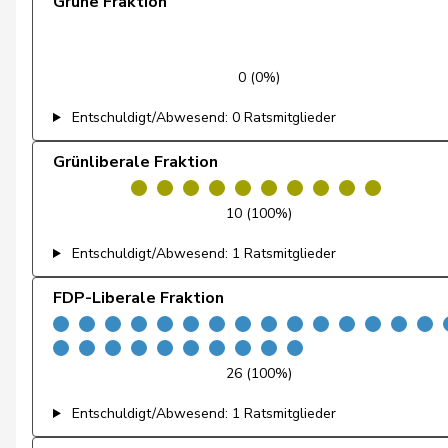
Grüne Fraktion
Gredig
Corina
Aellen
Cyril
0 (0%)
Cottier
Damien
Entschuldigt/Abwesend: 0 Ratsmitglieder
Ruch
Daniel
Grünliberale Fraktion
Sormanni
Daniel
10 (100%)
Schneeberger
Daniela
Entschuldigt/Abwesend: 1 Ratsmitglieder
Roth
David
FDP-Liberale Fraktion
Zuberbühler
David
Klopfenstein Broggini
Delphine
26 (100%)
Gutjahr
Diana
Entschuldigt/Abwesend: 1 Ratsmitglieder