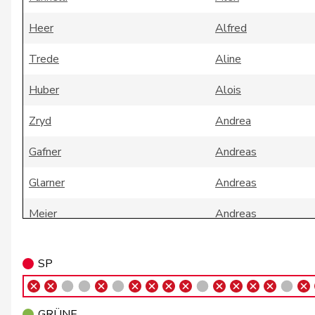
Heer
Alfred
Trede
Aline
Huber
Alois
Zryd
Andrea
Gafner
Andreas
Glarner
Andreas
Meier
Andreas
Silberschmidt
Andri
SP
Giacometti
Anna
Rosenwasser
Anna
GRÜNE