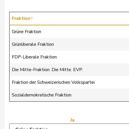
Glur
Christian
Imark
Christian
Fraktion
Lohr
Christian
Grüne Fraktion
Wasserfallen
Christian
Grünliberale Fraktion
Badertscher
Christine
FDP-Liberale Fraktion
Bulliard-Marbach
Christine
Die Mitte-Fraktion. Die Mitte. EVP.
Riner
Christoph
Fraktion der Schweizerischen Volkspartei
Clivaz
Christophe
Sozialdemokratische Fraktion
Chollet
Clarence
Friedl
Claudia
Ja