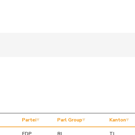
Partei
Parl Group
Kanton
FDP
RL
TI