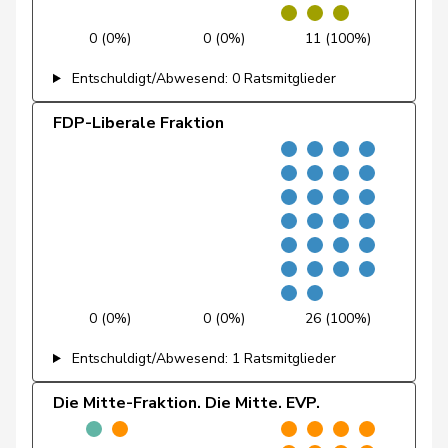
Fischer
Benjamin
SVP
V
ZH
0 (0%)
0 (0%)
11 (100%)
Fivaz
Fabien
GRÜNE
G
NE
Entschuldigt/Abwesend: 0 Ratsmitglieder
Flach
Beat
glp
GL
AG
FDP-Liberale Fraktion
Fonio
Giorgio
Mitte
M-E
TI
Freymond
Sylvain
SVP
V
VD
Pierre-
Fridez
SP
S
JU
Alain
Friedl
Claudia
SP
S
SG
0 (0%)
0 (0%)
26 (100%)
Funiciello
Tamara
SP
S
BE
Entschuldigt/Abwesend: 1 Ratsmitglieder
Gafner
Andreas
EDU
V
BE
Die Mitte-Fraktion. Die Mitte. EVP.
Gaillard
Benoît
SP
S
VD