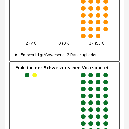
Gartmann
Walter
SVP
V
SG
Giacometti
Anna
FDP
RL
GR
Gianini
Simone
FDP
RL
TI
2 (7%)
0 (0%)
27 (93%)
Giezendanner
Benjamin
SVP
V
AG
Entschuldigt/Abwesend: 2 Ratsmitglieder
Glarner
Andreas
SVP
V
AG
Fraktion der Schweizerischen Volkspartei
Glättli
Balthasar
GRÜNE
G
ZH
Glur
Christian
SVP
V
AG
Gobet
Nadine
FDP
RL
FR
Golay
Roger
MCG
V
GE
Götte
Michael
SVP
V
SG