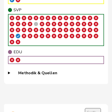
Buffat
Michaël
SVP
V
VD
SVP
Bühler
Manfred
SVP
V
BE
Bulliard-
Christine
Mitte
M-E
FR
Marbach
Burgherr
Thomas
SVP
V
AG
EDU
Bürgi
Roman
SVP
V
SZ
Bürgin
Yvonne
Mitte
M-E
ZH
Methodik & Quellen
Calame
Didier
SVP
V
NE
Candan
Hasan
SP
S
LU
Candinas
Martin
Mitte
M-E
GR