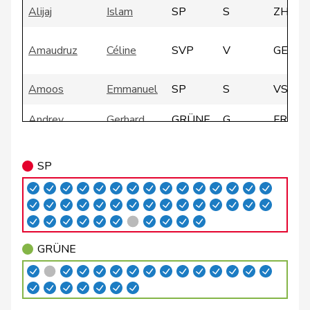
Alijaj
Islam
SP
S
ZH
Amaudruz
Céline
SVP
V
GE
Amoos
Emmanuel
SP
S
VS
Andrey
Gerhard
GRÜNE
G
FR
Badertscher
Christine
GRÜNE
G
BE
SP
Badran
Jacqueline
SP
S
ZH
Bally
Maya
Mitte
M-E
AG
Balmer
Bettina
FDP
RL
ZH
GRÜNE
Barandun
Nicole
Mitte
M-E
ZH
Baumann
Kilian
GRÜNE
G
BE