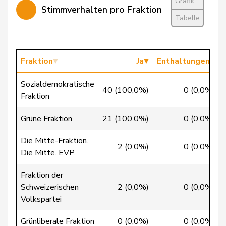
Chappuis
Isabelle
Mitte
M-E
VD
Grafik
Stimmverhalten pro Fraktion
Tabelle
Christ
Katja
glp
GL
BS
Clivaz
Christophe
GRÜNE
G
VS
Fraktion
Ja
Enthaltungen
Cottier
Damien
FDP
RL
NE
Sozialdemokratische
Crottaz
Brigitte
SP
S
VD
40 (100,0%)
0 (0,0%)
Fraktion
Dandrès
Christian
SP
S
GE
Grüne Fraktion
21 (100,0%)
0 (0,0%)
de Courten
Thomas
SVP
V
BL
Die Mitte-Fraktion.
2 (0,0%)
0 (0,0%)
Die Mitte. EVP.
de
Simone
FDP
RL
GE
Montmollin
Fraktion der
Schweizerischen
2 (0,0%)
0 (0,0%)
de Quattro
Jacqueline
FDP
RL
VD
Volkspartei
Dettling
Marcel
SVP
V
SZ
Grünliberale Fraktion
0 (0,0%)
0 (0,0%)