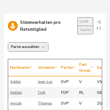
Grafik
Stimmverhalten pro
Ratsmitglied
Tabelle
Partei auswählen
Parl
Nachname
Vorname
Partei
Kanto
Group
Addor
Jean-Luc
SVP
V
VS
Aellen
Cyril
FDP
RL
GE
Aeschi
Thomas
SVP
V
ZG