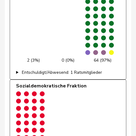
Graber
Michael
SVP
V
VS
Gredig
Corina
glp
GL
ZH
Grossen
Jürg
glp
GL
BE
Grüter
Franz
SVP
V
LU
Niklaus-
2 (3%)
0 (0%)
64 (97%)
Gugger
EVP
M-E
ZH
Samuel
Entschuldigt/Abwesend: 1 Ratsmitglieder
Guggisberg
Lars
SVP
V
BE
Sozialdemokratische Fraktion
Gutjahr
Diana
SVP
V
TG
Gysi
Barbara
SP
S
SG
Gysin
Greta
GRÜNE
G
TI