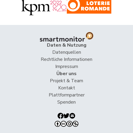
Imark
Christian
SVP
V
SO
Jaccoud
Jessica
SP
S
VD
Matthias
Jauslin
glp
GL
AG
Samuel
Daten & Nutzung
Jost
Marc
EVP
M-E
BE
Datenquellen
Rechtliche Informationen
Kälin
Irène
GRÜNE
G
AG
Impressum
Über uns
Kamerzin
Sidney
Mitte
M-E
VS
Projekt & Team
Kontakt
Kaufmann
Pius
Mitte
M-E
LU
Plattformpartner
Klopfenstein
Spenden
Delphine
GRÜNE
G
GE
Broggini
Knutti
Thomas
SVP
V
BE