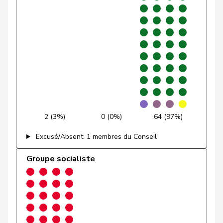
Glur
Christian
UDC
V
AG
Gobet
Nadine
PLR
RL
FR
Golay
Roger
MCG
V
GE
Götte
Michael
UDC
V
SG
Graber
Michael
UDC
V
VS
2 (3%)
0 (0%)
64 (97%)
Gredig
Corina
pvl
GL
ZH
Excusé/Absent: 1 membres du Conseil
Grossen
Jürg
pvl
GL
BE
Groupe socialiste
Grüter
Franz
UDC
V
LU
Niklaus-
Gugger
PEV
M-E
ZH
Samuel
Guggisberg
Lars
UDC
V
BE