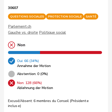
30607
QUESTIONS SOCIALES
PROTECTION SOCIALE
SANTÉ
Parlement.ch
Gauche vs. droite
Politique social
Non
Oui: 66 (34%)
Annahme der Motion
Abstention: 0 (0%)
Non: 128 (66%)
Ablehnung der Motion
Excusé/Absent: 6 membres du Conseil (Président·e
inclus·e)