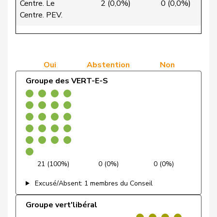
Simone
PLR
RL
GE
Centre. Le
2 (0,0%)
0 (0,0%)
27
Montmollin
Centre. PEV.
de Quattro
Jacqueline
PLR
RL
VD
Groupe de
l'Union
Dettling
Marcel
UDC
V
SZ
2 (0,0%)
0 (0,0%)
64
démocratique du
Oui
Abstention
Non
Centre
De Ventura
Linda
PSS
S
SH
Groupe des VERT-E-S
Groupe
Dobler
Marcel
PLR
RL
SG
40 (100,0%)
0 (0,0%)
0
socialiste
Docourt
Martine
PSS
S
NE
Durrer-
Regina
Centre
M-E
NW
Knobel
21 (100%)
0 (0%)
0 (0%)
Egger
Mike
UDC
V
SG
Excusé/Absent: 1 membres du Conseil
Farinelli
Alex
PLR
RL
TI
Groupe vert'libéral
Fehlmann