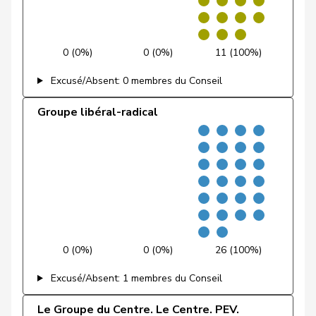
Laurence
PSS
S
GE
Rielle
Fehr Düsel
Nina
UDC
V
ZH
0 (0%)
0 (0%)
11 (100%)
Feller
Olivier
PLR
RL
VD
Excusé/Absent: 0 membres du Conseil
Fischer
Benjamin
UDC
V
ZH
Groupe libéral-radical
VERT-
Fivaz
Fabien
G
NE
E-S
Flach
Beat
pvl
GL
AG
Fonio
Giorgio
Centre
M-E
TI
Freymond
Sylvain
UDC
V
VD
0 (0%)
0 (0%)
26 (100%)
Pierre-
Excusé/Absent: 1 membres du Conseil
Fridez
PSS
S
JU
Alain
Le Groupe du Centre. Le Centre. PEV.