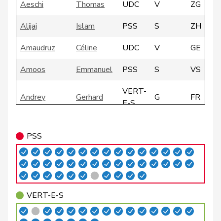
Aeschi
Thomas
UDC
V
ZG
Alijaj
Islam
PSS
S
ZH
Amaudruz
Céline
UDC
V
GE
Amoos
Emmanuel
PSS
S
VS
VERT-
Andrey
Gerhard
G
FR
E-S
VERT-
Badertscher
Christine
G
BE
PSS
E-S
Badran
Jacqueline
PSS
S
ZH
Bally
Maya
Centre
M-E
AG
VERT-E-S
Balmer
Bettina
PLR
RL
ZH