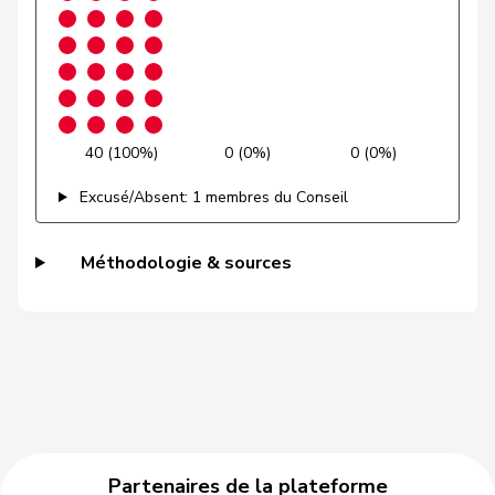
Gutjahr
Diana
UDC
V
TG
Gysi
Barbara
PSS
S
SG
VERT-
40 (100%)
0 (0%)
0 (0%)
Gysin
Greta
G
TI
E-S
Excusé/Absent: 1 membres du Conseil
Haab
Martin
UDC
V
ZH
Méthodologie & sources
Hässig
Patrick
pvl
GL
ZH
Heer
Alfred
UDC
V
ZH
Heimgartner
Stefanie
UDC
V
AG
Hess
Erich
UDC
V
BE
Hess
Lorenz
Centre
M-E
BE
Partenaires de la plateforme