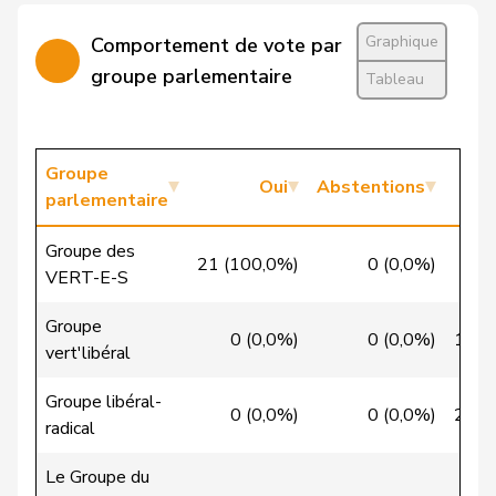
Candan
Hasan
PSS
S
LU
Graphique
Comportement de vote par
Candinas
Martin
Centre
M-E
GR
groupe parlementaire
Tableau
Chappuis
Isabelle
Centre
M-E
VD
Christ
Katja
pvl
GL
BS
Groupe
Oui
Abstentions
parlementaire
VERT-
Clivaz
Christophe
G
VS
E-S
Groupe des
21 (100,0%)
0 (0,0%)
0
VERT-E-S
Cottier
Damien
PLR
RL
NE
Groupe
0 (0,0%)
0 (0,0%)
11 (
Crottaz
Brigitte
PSS
S
VD
vert'libéral
Dandrès
Christian
PSS
S
GE
Groupe libéral-
0 (0,0%)
0 (0,0%)
26 (
radical
de Courten
Thomas
UDC
V
BL
Le Groupe du
de