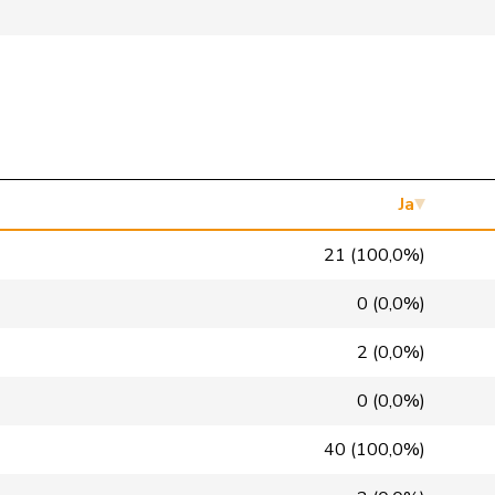
SVP
V
NE
SP
S
LU
Mitte
M-E
GR
Mitte
M-E
VD
glp
GL
BS
Ja
GRÜNE
G
VS
21 (100,0%)
FDP
RL
NE
0 (0,0%)
SP
S
VD
2 (0,0%)
SP
S
GE
0 (0,0%)
SVP
V
BL
40 (100,0%)
FDP
RL
GE