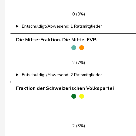
Feller
Olivier
0 (0%)
Fischer
Benjamin
Entschuldigt/Abwesend: 1 Ratsmitglieder
Fivaz
Fabien
Die Mitte-Fraktion. Die Mitte. EVP.
Flach
Beat
2 (7%)
Fonio
Giorgio
Entschuldigt/Abwesend: 2 Ratsmitglieder
Freymond
Sylvain
Fraktion der Schweizerischen Volkspartei
Fridez
Pierre-Alain
Friedl
Claudia
Funiciello
Tamara
2 (3%)
Gafner
Andreas