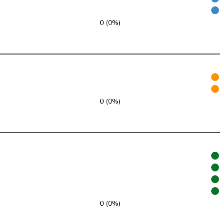
FDP
RL
VD
0 (0%)
SVP
V
ZH
GRÜNE
G
NE
glp
GL
AG
0 (0%)
Mitte
M-E
TI
SVP
V
VD
SP
S
JU
SP
S
SG
SP
S
BE
0 (0%)
EDU
V
BE