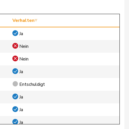
Verhalten
Ja
Nein
Nein
Ja
Entschuldigt
Ja
Ja
Ja