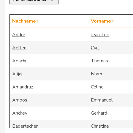
Nachname
Vorname
Addor
Jean-Luc
Aellen
Cyril
Aeschi
Thomas
Alijaj
Islam
Amaudruz
Céline
Amoos
Emmanuel
Andrey
Gerhard
Badertscher
Christine