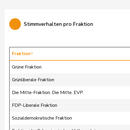
Calame
Didier
Candan
Hasan
Stimmverhalten pro Fraktion
Candinas
Martin
Chappuis
Isabelle
Christ
Katja
Fraktion
Clivaz
Christophe
Grüne Fraktion
Cottier
Damien
Grünliberale Fraktion
Crottaz
Brigitte
Die Mitte-Fraktion. Die Mitte. EVP.
Dandrès
Christian
FDP-Liberale Fraktion
de Courten
Thomas
Sozialdemokratische Fraktion
de Montmollin
Simone