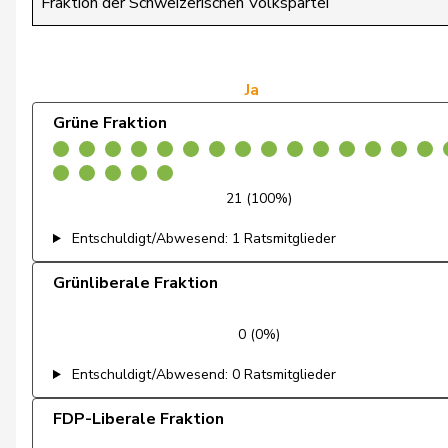
Fraktion der Schweizerischen Volkspartei
de Quattro
Jacqueline
Dettling
Marcel
Ja
Grüne Fraktion
De Ventura
Linda
Dobler
Marcel
21 (100%)
Docourt
Martine
Entschuldigt/Abwesend: 1 Ratsmitglieder
Durrer-Knobel
Regina
Grünliberale Fraktion
Egger
Mike
0 (0%)
Farinelli
Alex
Entschuldigt/Abwesend: 0 Ratsmitglieder
Fehlmann Rielle
Laurence
FDP-Liberale Fraktion
Fehr Düsel
Nina