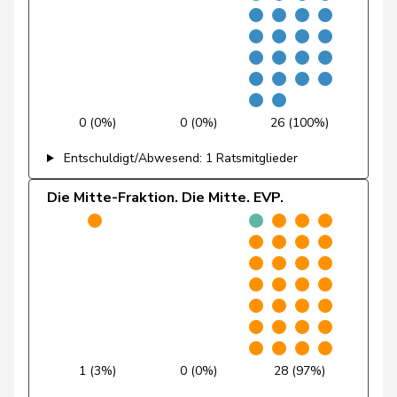
Fischer
Benjamin
SVP
V
ZH
Fivaz
Fabien
GRÜNE
G
NE
Flach
Beat
glp
GL
AG
0 (0%)
0 (0%)
26 (100%)
Fonio
Giorgio
Mitte
M-E
TI
Entschuldigt/Abwesend: 1 Ratsmitglieder
Freymond
Sylvain
SVP
V
VD
Die Mitte-Fraktion. Die Mitte. EVP.
Pierre-
Fridez
SP
S
JU
Alain
Friedl
Claudia
SP
S
SG
Funiciello
Tamara
SP
S
BE
Gafner
Andreas
EDU
V
BE
1 (3%)
0 (0%)
28 (97%)
Gaillard
Benoît
SP
S
VD