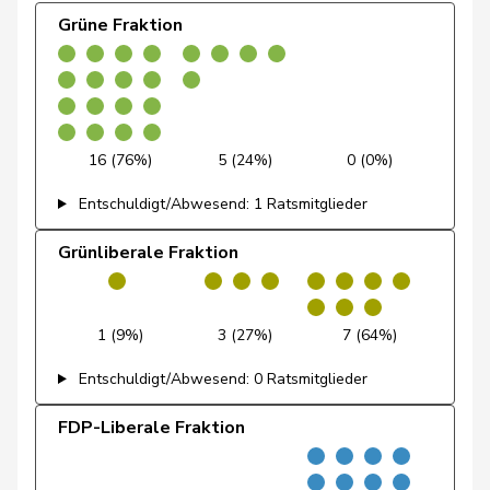
De Ventura
Linda
SP
S
SH
Grüne Fraktion
Dobler
Marcel
FDP
RL
SG
Docourt
Martine
SP
S
NE
Durrer-
16 (76%)
5 (24%)
0 (0%)
Regina
Mitte
M-E
NW
Knobel
Entschuldigt/Abwesend: 1 Ratsmitglieder
Egger
Mike
SVP
V
SG
Grünliberale Fraktion
Farinelli
Alex
FDP
RL
TI
Fehlmann
Laurence
SP
S
GE
1 (9%)
3 (27%)
7 (64%)
Rielle
Entschuldigt/Abwesend: 0 Ratsmitglieder
Fehr Düsel
Nina
SVP
V
ZH
FDP-Liberale Fraktion
Feller
Olivier
FDP
RL
VD