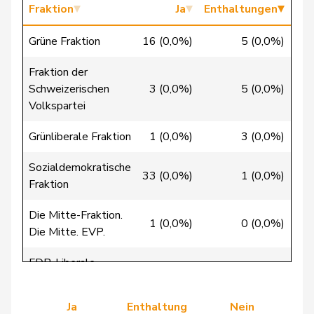
Christ
Katja
glp
GL
BS
Fraktion
Ja
Enthaltungen
Clivaz
Christophe
GRÜNE
G
VS
Grüne Fraktion
16 (0,0%)
5 (0,0%)
Cottier
Damien
FDP
RL
NE
Fraktion der
Schweizerischen
3 (0,0%)
5 (0,0%)
Volkspartei
Crottaz
Brigitte
SP
S
VD
Grünliberale Fraktion
1 (0,0%)
3 (0,0%)
Dandrès
Christian
SP
S
GE
Sozialdemokratische
33 (0,0%)
1 (0,0%)
de Courten
Thomas
SVP
V
BL
Fraktion
de
Die Mitte-Fraktion.
Simone
FDP
RL
GE
1 (0,0%)
0 (0,0%)
Montmollin
Die Mitte. EVP.
de Quattro
Jacqueline
FDP
RL
VD
FDP-Liberale
0 (0,0%)
0 (0,0%)
26 
Fraktion
Dettling
Marcel
SVP
V
SZ
Ja
Enthaltung
Nein