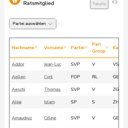
Ratsmitglied
Tabelle
Partei auswählen
Parl
Nachname
Vorname
Partei
Kanto
Group
Addor
Jean-Luc
SVP
V
VS
Aellen
Cyril
FDP
RL
GE
Aeschi
Thomas
SVP
V
ZG
Alijaj
Islam
SP
S
ZH
Amaudruz
Céline
SVP
V
GE