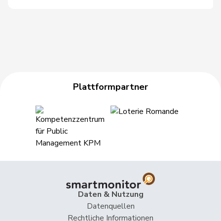
Haab
Martin
SVP
V
ZH
Hässig
Patrick
glp
GL
ZH
Heer
Alfred
SVP
V
ZH
Plattformpartner
Heimgartner
Stefanie
SVP
V
AG
Hess
Erich
SVP
V
BE
Hess
Lorenz
Mitte
M-E
BE
Huber
Alois
SVP
V
AG
Hübscher
Martin
SVP
V
ZH
Daten & Nutzung
Datenquellen
Hug
Roman
SVP
V
GR
Rechtliche Informationen