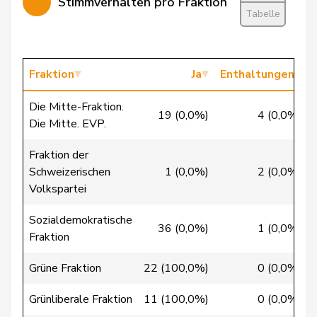
Stimmverhalten pro Fraktion
Tabelle
Chappuis
Isabelle
Mitte
M-E
VD
Christ
Katja
glp
GL
BS
Fraktion
Ja
Enthaltungen
Clivaz
Christophe
GRÜNE
G
VS
Die Mitte-Fraktion.
19 (0,0%)
4 (0,0%)
Cottier
Damien
FDP
RL
NE
Die Mitte. EVP.
Crottaz
Brigitte
SP
S
VD
Fraktion der
Schweizerischen
1 (0,0%)
2 (0,0%)
Dandrès
Christian
SP
S
GE
Volkspartei
de Courten
Thomas
SVP
V
BL
Sozialdemokratische
36 (0,0%)
1 (0,0%)
Fraktion
de
Simone
FDP
RL
GE
Montmollin
Grüne Fraktion
22 (100,0%)
0 (0,0%)
de Quattro
Jacqueline
FDP
RL
VD
Grünliberale Fraktion
11 (100,0%)
0 (0,0%)