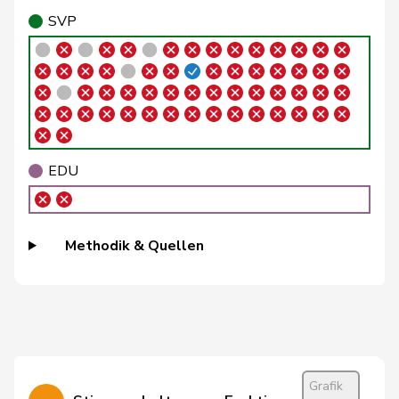
SVP
Buffat
Michaël
SVP
V
VD
Bühler
Manfred
SVP
V
BE
Bulliard-
Christine
Mitte
M-E
FR
Marbach
EDU
Burgherr
Thomas
SVP
V
AG
Bürgi
Roman
SVP
V
SZ
Methodik & Quellen
Bürgin
Yvonne
Mitte
M-E
ZH
Calame
Didier
SVP
V
NE
Candan
Hasan
SP
S
LU
Grafik
Candinas
Martin
Mitte
M-E
GR