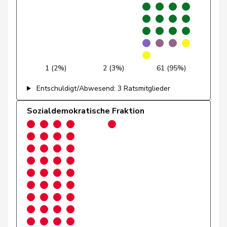
Götte
Michael
SVP
V
SG
Graber
Michael
SVP
V
VS
Gredig
Corina
glp
GL
ZH
1 (2%)
2 (3%)
61 (95%)
Grossen
Jürg
glp
GL
BE
Entschuldigt/Abwesend: 3 Ratsmitglieder
Grüter
Franz
SVP
V
LU
Sozialdemokratische Fraktion
Niklaus-
Gugger
EVP
M-E
ZH
Samuel
Guggisberg
Lars
SVP
V
BE
Gutjahr
Diana
SVP
V
TG
Gysi
Barbara
SP
S
SG