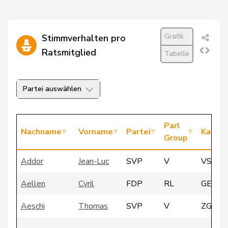
Grafik
Stimmverhalten pro
Ratsmitglied
Tabelle
Partei auswählen
Parl
Nachname
Vorname
Partei
Kanto
Group
Addor
Jean-Luc
SVP
V
VS
Aellen
Cyril
FDP
RL
GE
Aeschi
Thomas
SVP
V
ZG