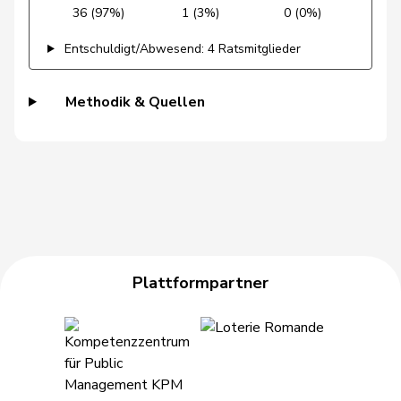
36 (97%)
1 (3%)
0 (0%)
Gysin
Greta
GRÜNE
G
TI
Entschuldigt/Abwesend: 4 Ratsmitglieder
Haab
Martin
SVP
V
ZH
Methodik & Quellen
Hässig
Patrick
glp
GL
ZH
Heer
Alfred
SVP
V
ZH
Heimgartner
Stefanie
SVP
V
AG
Hess
Erich
SVP
V
BE
Hess
Lorenz
Mitte
M-E
BE
Plattformpartner
Huber
Alois
SVP
V
AG
Hübscher
Martin
SVP
V
ZH