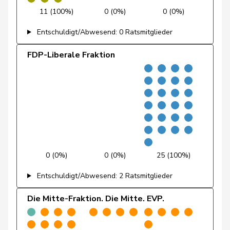
Feller
Olivier
FDP
RL
VD
11 (100%)
0 (0%)
0 (0%)
Fischer
Benjamin
SVP
V
ZH
Entschuldigt/Abwesend: 0 Ratsmitglieder
Fivaz
Fabien
GRÜNE
G
NE
FDP-Liberale Fraktion
Flach
Beat
glp
GL
AG
Fonio
Giorgio
Mitte
M-E
TI
Freymond
Sylvain
SVP
V
VD
Pierre-
Fridez
SP
S
JU
0 (0%)
0 (0%)
25 (100%)
Alain
Entschuldigt/Abwesend: 2 Ratsmitglieder
Friedl
Claudia
SP
S
SG
Die Mitte-Fraktion. Die Mitte. EVP.
Funiciello
Tamara
SP
S
BE
Gafner
Andreas
EDU
V
BE