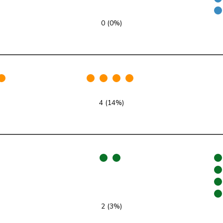
FDP
RL
0 (0%)
SVP
V
GRÜNE
G
glp
GL
4 (14%)
Mitte
M-E
SVP
V
SP
S
SP
S
SP
S
2 (3%)
EDU
V