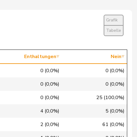
NE
Nein
LU
Ja
Grafik
GR
Nein
Tabelle
VD
Ja
BS
Ja
Enthaltungen
Nein
VS
Ja
0 (0,0%)
0 (0,0%)
NE
Nein
0 (0,0%)
0 (0,0%)
VD
Ja
0 (0,0%)
25 (100,0%)
GE
Ja
4 (0,0%)
5 (0,0%)
BL
Nein
2 (0,0%)
61 (0,0%)
GE
Nein