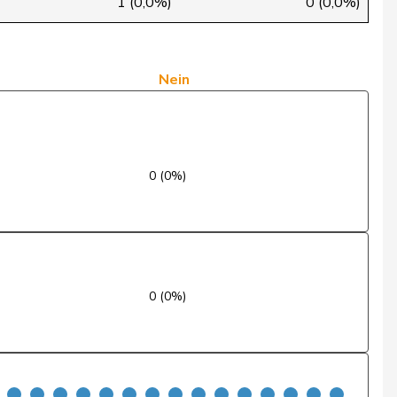
1 (0,0%)
0 (0,0%)
VD
Nein
SZ
Nein
Nein
SH
Ja
SG
Nein
0 (0%)
NE
Ja
NW
Ja
SG
Nein
0 (0%)
TI
Nein
GE
Ja
ZH
Nein