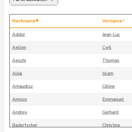
Nachname
Vorname
Addor
Jean-Luc
Aellen
Cyril
Aeschi
Thomas
Alijaj
Islam
Amaudruz
Céline
Amoos
Emmanuel
Andrey
Gerhard
Badertscher
Christine