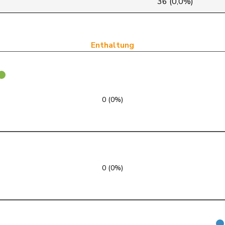
36 (0,0%)
FDP
RL
SVP
V
Enthaltung
SP
S
FDP
RL
0 (0%)
SP
S
Mitte
M-E
SVP
V
0 (0%)
FDP
RL
SP
S
SVP
V