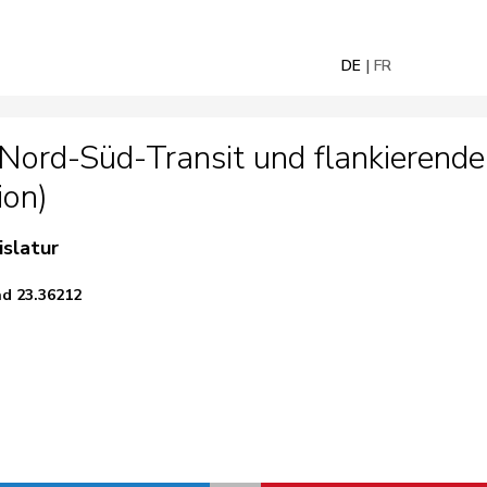
DE
FR
 Nord-Süd-Transit und flankierend
ion)
islatur
nd 23.36212