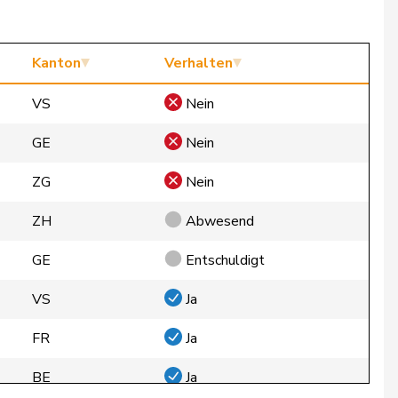
Kanton
Verhalten
VS
Nein
GE
Nein
ZG
Nein
ZH
Abwesend
GE
Entschuldigt
VS
Ja
FR
Ja
BE
Ja