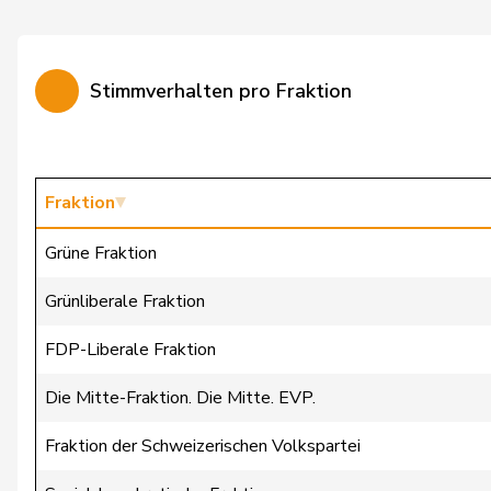
Calame
Didier
Candan
Hasan
Stimmverhalten pro Fraktion
Candinas
Martin
Chappuis
Isabelle
Christ
Katja
Fraktion
Clivaz
Christophe
Grüne Fraktion
Cottier
Damien
Grünliberale Fraktion
Crottaz
Brigitte
FDP-Liberale Fraktion
Dandrès
Christian
Die Mitte-Fraktion. Die Mitte. EVP.
de Courten
Thomas
Fraktion der Schweizerischen Volkspartei
de Montmollin
Simone