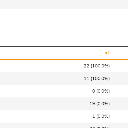
SVP
V
SP
S
Mitte
M-E
Mitte
M-E
glp
GL
Ja
GRÜNE
G
22 (100,0%)
FDP
RL
11 (100,0%)
SP
S
0 (0,0%)
SP
S
19 (0,0%)
SVP
V
1 (0,0%)
FDP
RL