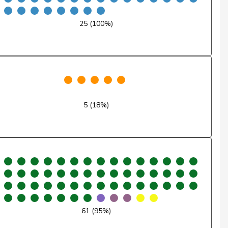
VD
Nein
25 (100%)
ZH
Nein
NE
Ja
AG
Ja
5 (18%)
TI
Enthaltung
VD
Nein
JU
Entschuldigt
SG
Ja
BE
Ja
61 (95%)
BE
Nein