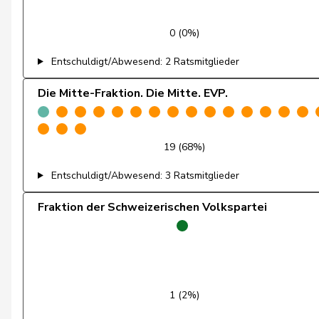
Feller
Olivier
0 (0%)
Fischer
Benjamin
Entschuldigt/Abwesend: 2 Ratsmitglieder
Fivaz
Fabien
Die Mitte-Fraktion. Die Mitte. EVP.
Flach
Beat
19 (68%)
Fonio
Giorgio
Entschuldigt/Abwesend: 3 Ratsmitglieder
Freymond
Sylvain
Fraktion der Schweizerischen Volkspartei
Fridez
Pierre-Alain
Friedl
Claudia
Funiciello
Tamara
1 (2%)
Gafner
Andreas