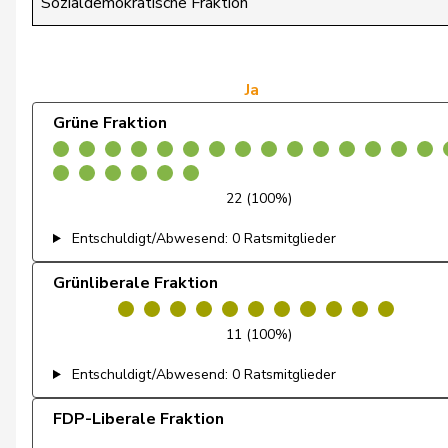
Sozialdemokratische Fraktion
de Quattro
Jacqueline
Dettling
Marcel
Ja
Grüne Fraktion
De Ventura
Linda
Dobler
Marcel
22 (100%)
Docourt
Martine
Entschuldigt/Abwesend: 0 Ratsmitglieder
Durrer-Knobel
Regina
Grünliberale Fraktion
Egger
Mike
11 (100%)
Farinelli
Alex
Entschuldigt/Abwesend: 0 Ratsmitglieder
Fehlmann Rielle
Laurence
FDP-Liberale Fraktion
Fehr Düsel
Nina