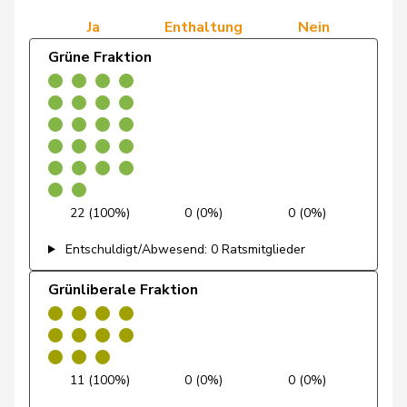
Dobler
Marcel
FDP
RL
SG
Ja
Enthaltung
Nein
Docourt
Martine
SP
S
NE
Grüne Fraktion
Durrer-
Regina
Mitte
M-E
NW
Knobel
Egger
Mike
SVP
V
SG
Farinelli
Alex
FDP
RL
TI
22 (100%)
0 (0%)
0 (0%)
Fehlmann
Laurence
SP
S
GE
Entschuldigt/Abwesend: 0 Ratsmitglieder
Rielle
Grünliberale Fraktion
Fehr Düsel
Nina
SVP
V
ZH
Feller
Olivier
FDP
RL
VD
Fischer
Benjamin
SVP
V
ZH
11 (100%)
0 (0%)
0 (0%)