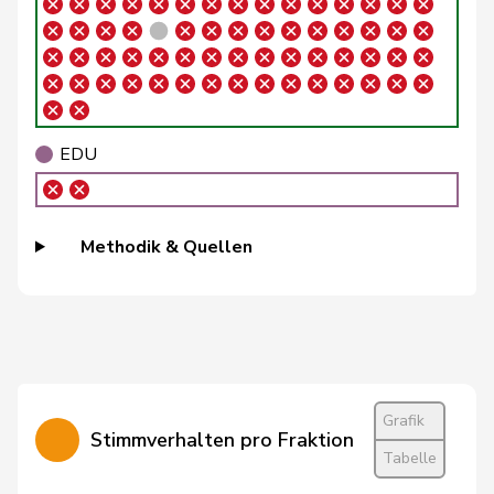
Bühler
Manfred
SVP
V
BE
Bulliard-
Christine
Mitte
M-E
FR
Marbach
Burgherr
Thomas
SVP
V
AG
EDU
Bürgi
Roman
SVP
V
SZ
Bürgin
Yvonne
Mitte
M-E
ZH
Methodik & Quellen
Calame
Didier
SVP
V
NE
Candan
Hasan
SP
S
LU
Candinas
Martin
Mitte
M-E
GR
Chappuis
Isabelle
Mitte
M-E
VD
Grafik
Stimmverhalten pro Fraktion
Tabelle
Christ
Katja
glp
GL
BS