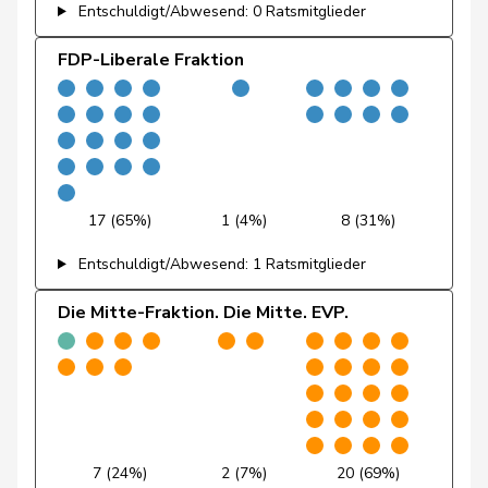
Entschuldigt/Abwesend: 0 Ratsmitglieder
Fivaz
Fabien
GRÜNE
G
NE
FDP-Liberale Fraktion
Flach
Beat
glp
GL
AG
Fonio
Giorgio
Mitte
M-E
TI
Freymond
Sylvain
SVP
V
VD
Pierre-
Fridez
SP
S
JU
17 (65%)
1 (4%)
8 (31%)
Alain
Entschuldigt/Abwesend: 1 Ratsmitglieder
Friedl
Claudia
SP
S
SG
Die Mitte-Fraktion. Die Mitte. EVP.
Funiciello
Tamara
SP
S
BE
Gafner
Andreas
EDU
V
BE
Gaillard
Benoît
SP
S
VD
Gartmann
Walter
SVP
V
SG
7 (24%)
2 (7%)
20 (69%)