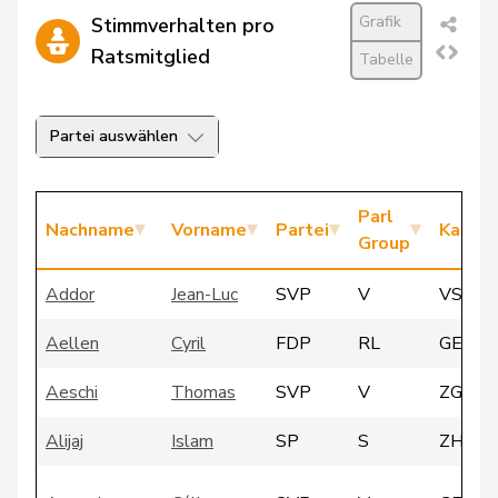
Grafik
Stimmverhalten pro
Ratsmitglied
Tabelle
Partei auswählen
Parl
Nachname
Vorname
Partei
Kanto
Group
Addor
Jean-Luc
SVP
V
VS
Aellen
Cyril
FDP
RL
GE
Aeschi
Thomas
SVP
V
ZG
Alijaj
Islam
SP
S
ZH