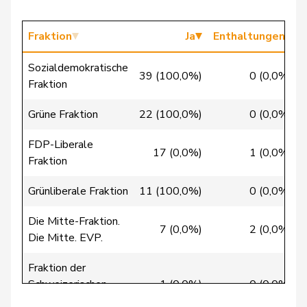
Clivaz
Christophe
GRÜNE
G
VS
Fraktion
Ja
Enthaltungen
Cottier
Damien
FDP
RL
NE
Sozialdemokratische
Crottaz
Brigitte
SP
S
VD
39 (100,0%)
0 (0,0%)
Fraktion
Dandrès
Christian
SP
S
GE
Grüne Fraktion
22 (100,0%)
0 (0,0%)
de Courten
Thomas
SVP
V
BL
FDP-Liberale
17 (0,0%)
1 (0,0%)
Fraktion
de
Simone
FDP
RL
GE
Montmollin
Grünliberale Fraktion
11 (100,0%)
0 (0,0%)
de Quattro
Jacqueline
FDP
RL
VD
Die Mitte-Fraktion.
7 (0,0%)
2 (0,0%)
Die Mitte. EVP.
Dettling
Marcel
SVP
V
SZ
Fraktion der
Schweizerischen
1 (0,0%)
0 (0,0%)
De Ventura
Linda
SP
S
SH
Volkspartei