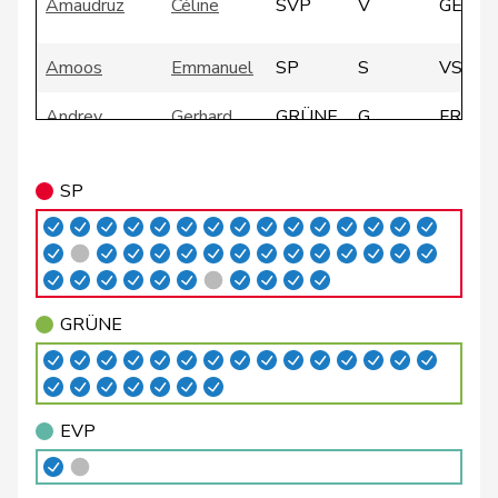
Amaudruz
Céline
SVP
V
GE
Amoos
Emmanuel
SP
S
VS
Andrey
Gerhard
GRÜNE
G
FR
Badertscher
Christine
GRÜNE
G
BE
SP
Badran
Jacqueline
SP
S
ZH
Bally
Maya
Mitte
M-E
AG
Balmer
Bettina
FDP
RL
ZH
GRÜNE
Barandun
Nicole
Mitte
M-E
ZH
Baumann
Kilian
GRÜNE
G
BE
EVP
Bäumle
Martin
glp
GL
ZH