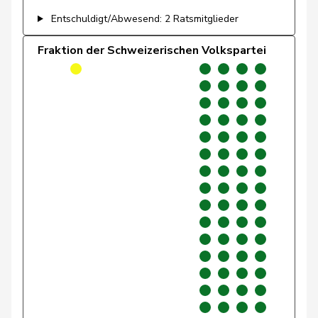
Ryser
Franziska
GRÜNE
G
SG
Entschuldigt/Abwesend: 2 Ratsmitglieder
Sauter
Regine
FDP
RL
ZH
Fraktion der Schweizerischen Volkspartei
Schaffner
Barbara
glp
GL
ZH
Schilliger
Peter
FDP
RL
LU
Schläfli
Nina
SP
S
TG
Schlatter
Marionna
GRÜNE
G
ZH
Schmezer
Ueli
SP
S
BE
Schneeberger
Daniela
FDP
RL
BL
Schneider
Meret
GRÜNE
G
ZH
Seiler Graf
Priska
SP
S
ZH
Silberschmidt
Andri
FDP
RL
ZH