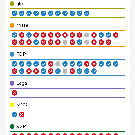
glp
Candan
Hasan
SP
S
LU
Christ
Katja
glp
GL
BS
Mitte
Clivaz
Christophe
GRÜNE
G
VS
Cottier
Damien
FDP
RL
NE
FDP
Crottaz
Brigitte
SP
S
VD
Dandrès
Christian
SP
S
GE
Lega
de
Simone
FDP
RL
GE
Montmollin
MCG
De Ventura
Linda
SP
S
SH
Docourt
Martine
SP
S
NE
SVP