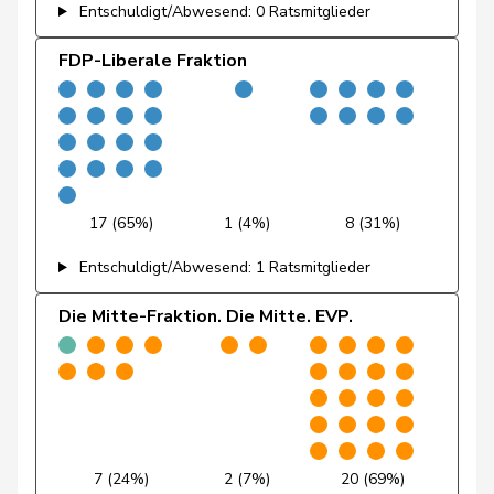
Entschuldigt/Abwesend: 0 Ratsmitglieder
Piller Carrard
Valérie
SP
S
FR
FDP-Liberale Fraktion
Porchet
Léonore
GRÜNE
G
VD
Hans-
Portmann
FDP
RL
ZH
Peter
Prelicz-Huber
Katharina
GRÜNE
G
ZH
17 (65%)
1 (4%)
8 (31%)
Pult
Jon
SP
S
GR
Entschuldigt/Abwesend: 1 Ratsmitglieder
Revaz
Estelle
SP
S
GE
Die Mitte-Fraktion. Die Mitte. EVP.
Rosenwasser
Anna
SP
S
ZH
Roth
David
SP
S
LU
Rumy
Farah
SP
S
SO
7 (24%)
2 (7%)
20 (69%)