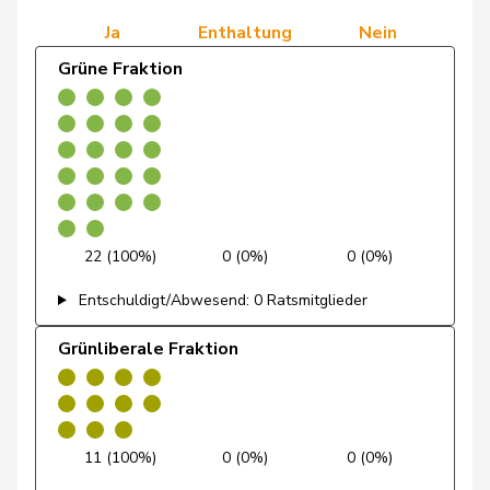
Mahaim
Raphaël
GRÜNE
G
VD
Ja
Enthaltung
Nein
Marti
Min Li
SP
S
ZH
Grüne Fraktion
Masshardt
Nadine
SP
S
BE
Meyer
Mattea
SP
S
ZH
Michaud
Sophie
GRÜNE
G
VD
Gigon
22 (100%)
0 (0%)
0 (0%)
Michel
Simon
FDP
RL
SO
Entschuldigt/Abwesend: 0 Ratsmitglieder
Molina
Fabian
SP
S
ZH
Grünliberale Fraktion
Nause
Reto
Mitte
M-E
BE
Nussbaumer
Eric
SP
S
BL
11 (100%)
0 (0%)
0 (0%)
Paganini
Nicolò
Mitte
M-E
SG