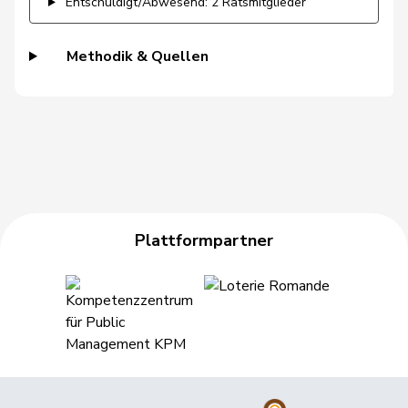
Entschuldigt/Abwesend: 2 Ratsmitglieder
Stauffacher
von
Methodik & Quellen
Patricia
FDP
RL
BS
Falkenstein
Walder
Nicolas
GRÜNE
G
GE
Walti
Beat
FDP
RL
ZH
Wasserfallen
Christian
FDP
RL
BE
Weber
Céline
glp
GL
VD
Plattformpartner
Wehrli
Laurent
FDP
RL
VD
Weichelt
Manuela
GRÜNE
G
ZG
Wermuth
Cédric
SP
S
AG
Wettstein
Felix
GRÜNE
G
SO