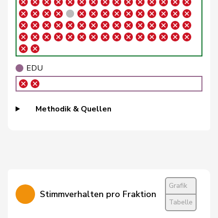
Fehlmann
Laurence
SP
S
GE
Rielle
Fivaz
Fabien
GRÜNE
G
NE
Flach
Beat
glp
GL
AG
EDU
Friedl
Claudia
SP
S
SG
Funiciello
Tamara
SP
S
BE
Methodik & Quellen
Gaillard
Benoît
SP
S
VD
Giacometti
Anna
FDP
RL
GR
Glättli
Balthasar
GRÜNE
G
ZH
Gredig
Corina
glp
GL
ZH
Grafik
Stimmverhalten pro Fraktion
Tabelle
Grossen
Jürg
glp
GL
BE