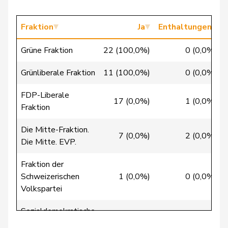
Gysi
Barbara
SP
S
SG
Fraktion
Ja
Enthaltungen
Gysin
Greta
GRÜNE
G
TI
Grüne Fraktion
22 (100,0%)
0 (0,0%)
Hässig
Patrick
glp
GL
ZH
Grünliberale Fraktion
11 (100,0%)
0 (0,0%)
Hess
Lorenz
Mitte
M-E
BE
FDP-Liberale
Jaccoud
Jessica
SP
S
VD
17 (0,0%)
1 (0,0%)
Fraktion
Matthias
Jauslin
glp
GL
AG
Die Mitte-Fraktion.
Samuel
7 (0,0%)
2 (0,0%)
Die Mitte. EVP.
Jost
Marc
EVP
M-E
BE
Fraktion der
Schweizerischen
1 (0,0%)
0 (0,0%)
Kälin
Irène
GRÜNE
G
AG
Volkspartei
Klopfenstein
Delphine
GRÜNE
G
GE
Sozialdemokratische
Broggini
39 (100,0%)
0 (0,0%)
Fraktion