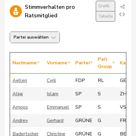
Grafik
Stimmverhalten pro
Ratsmitglied
Tabelle
Partei auswählen
Parl
Nachname
Vorname
Partei
Kanto
Group
Aellen
Cyril
FDP
RL
GE
Alijaj
Islam
SP
S
ZH
Amoos
Emmanuel
SP
S
VS
Andrey
Gerhard
GRÜNE
G
FR
Badertscher
Christine
GRÜNE
G
BE