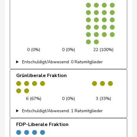
Dobler
Marcel
FDP
RL
SG
Docourt
Martine
SP
S
NE
Durrer-
Regina
Mitte
M-E
NW
Knobel
0 (0%)
0 (0%)
22 (100%)
Egger
Mike
SVP
V
SG
Entschuldigt/Abwesend: 0 Ratsmitglieder
Farinelli
Alex
FDP
RL
TI
Grünliberale Fraktion
Fehlmann
Laurence
SP
S
GE
Rielle
6 (67%)
0 (0%)
3 (33%)
Fehr Düsel
Nina
SVP
V
ZH
Entschuldigt/Abwesend: 1 Ratsmitglieder
Feller
Olivier
FDP
RL
VD
FDP-Liberale Fraktion
Fischer
Benjamin
SVP
V
ZH