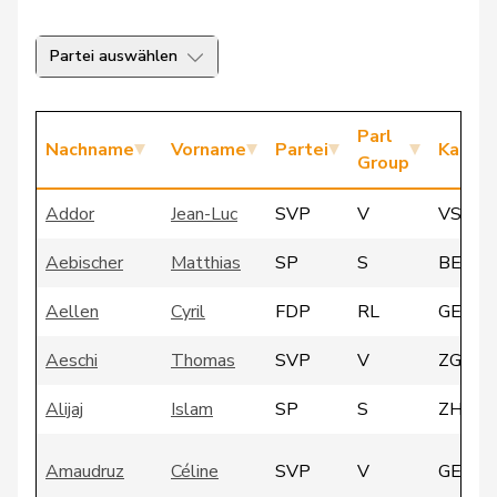
Partei auswählen
Parl
Nachname
Vorname
Partei
Kanto
Group
Addor
Jean-Luc
SVP
V
VS
Aebischer
Matthias
SP
S
BE
Aellen
Cyril
FDP
RL
GE
Aeschi
Thomas
SVP
V
ZG
Alijaj
Islam
SP
S
ZH
Amaudruz
Céline
SVP
V
GE