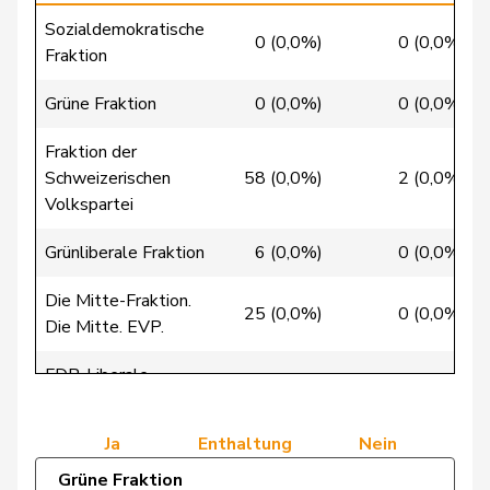
Clivaz
Christophe
GRÜNE
G
VS
Sozialdemokratische
0 (0,0%)
0 (0,0%)
Fraktion
Cottier
Damien
FDP
RL
NE
Grüne Fraktion
0 (0,0%)
0 (0,0%)
Crottaz
Brigitte
SP
S
VD
Fraktion der
Dandrès
Christian
SP
S
GE
Schweizerischen
58 (0,0%)
2 (0,0%)
Volkspartei
de Courten
Thomas
SVP
V
BL
Grünliberale Fraktion
6 (0,0%)
0 (0,0%)
de
Simone
FDP
RL
GE
Montmollin
Die Mitte-Fraktion.
25 (0,0%)
0 (0,0%)
Die Mitte. EVP.
de Quattro
Jacqueline
FDP
RL
VD
FDP-Liberale
25 (100,0%)
0 (0,0%)
Dettling
Marcel
SVP
V
SZ
Fraktion
Ja
Enthaltung
Nein
De Ventura
Linda
SP
S
SH
Grüne Fraktion