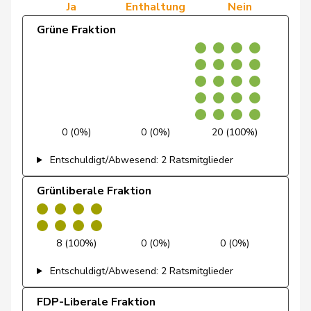
Ja
Enthaltung
Nein
de Quattro
Jacqueline
FDP
RL
VD
Grüne Fraktion
Dettling
Marcel
SVP
V
SZ
De Ventura
Linda
SP
S
SH
Dobler
Marcel
FDP
RL
SG
0 (0%)
0 (0%)
20 (100%)
Docourt
Martine
SP
S
NE
Entschuldigt/Abwesend: 2 Ratsmitglieder
Durrer-
Regina
Mitte
M-E
NW
Knobel
Grünliberale Fraktion
Egger
Mike
SVP
V
SG
8 (100%)
0 (0%)
0 (0%)
Farinelli
Alex
FDP
RL
TI
Entschuldigt/Abwesend: 2 Ratsmitglieder
Fehlmann
Laurence
SP
S
GE
Rielle
FDP-Liberale Fraktion