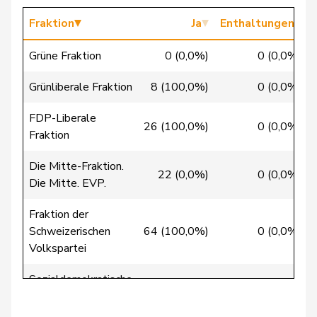
Candan
Hasan
SP
S
LU
Fraktion
Ja
Enthaltungen
Candinas
Martin
Mitte
M-E
GR
Grüne Fraktion
0 (0,0%)
0 (0,0%)
Chappuis
Isabelle
Mitte
M-E
VD
Grünliberale Fraktion
8 (100,0%)
0 (0,0%)
Christ
Katja
glp
GL
BS
FDP-Liberale
26 (100,0%)
0 (0,0%)
Clivaz
Christophe
GRÜNE
G
VS
Fraktion
Cottier
Damien
FDP
RL
NE
Die Mitte-Fraktion.
22 (0,0%)
0 (0,0%)
Die Mitte. EVP.
Crottaz
Brigitte
SP
S
VD
Fraktion der
Dandrès
Christian
SP
S
GE
Schweizerischen
64 (100,0%)
0 (0,0%)
Volkspartei
de Courten
Thomas
SVP
V
BL
Sozialdemokratische
de
0 (0,0%)
0 (0,0%)
Simone
FDP
RL
GE
Fraktion
Montmollin