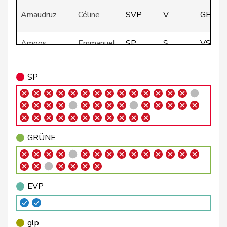
Amaudruz
Céline
SVP
V
GE
Amoos
Emmanuel
SP
S
VS
Andrey
Gerhard
GRÜNE
G
FR
SP
Badertscher
Christine
GRÜNE
G
BE
Badran
Jacqueline
SP
S
ZH
Bally
Maya
Mitte
M-E
AG
GRÜNE
Balmer
Bettina
FDP
RL
ZH
Barandun
Nicole
Mitte
M-E
ZH
EVP
Baumann
Kilian
GRÜNE
G
BE
glp