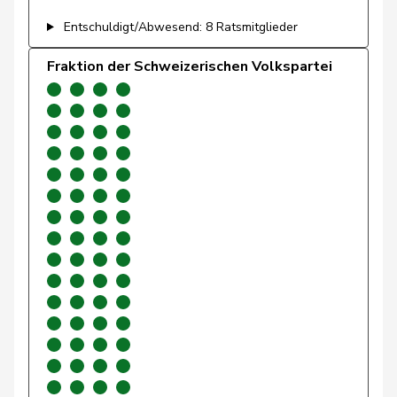
Entschuldigt/Abwesend: 8 Ratsmitglieder
Gafner
Andreas
EDU
V
BE
Fraktion der Schweizerischen Volkspartei
Gartmann
Walter
SVP
V
SG
Giacometti
Anna
FDP
RL
GR
Gianini
Simone
FDP
RL
TI
Giezendanner
Benjamin
SVP
V
AG
Glarner
Andreas
SVP
V
AG
Glättli
Balthasar
GRÜNE
G
ZH
Gobet
Nadine
FDP
RL
FR
Golay
Roger
MCG
V
GE