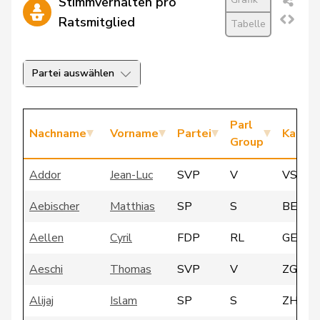
Stimmverhalten pro
Ratsmitglied
Tabelle
Partei auswählen
Parl
Nachname
Vorname
Partei
Kanto
Group
Addor
Jean-Luc
SVP
V
VS
Aebischer
Matthias
SP
S
BE
Aellen
Cyril
FDP
RL
GE
Aeschi
Thomas
SVP
V
ZG
Alijaj
Islam
SP
S
ZH