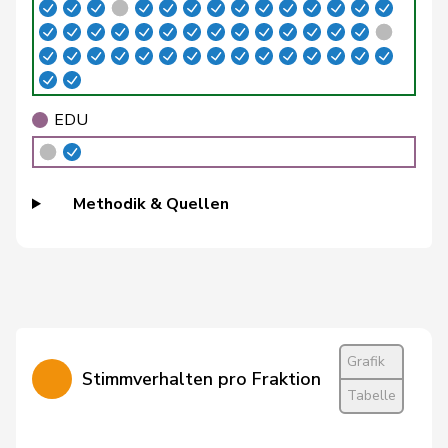
Roland
Büchel
SVP
V
SG
Rino
Buffat
Michaël
SVP
V
VD
EDU
Bühler
Manfred
SVP
V
BE
Bulliard-
Christine
Mitte
M-E
FR
Methodik & Quellen
Marbach
Burgherr
Thomas
SVP
V
AG
Bürgi
Roman
SVP
V
SZ
Bürgin
Yvonne
Mitte
M-E
ZH
Grafik
Stimmverhalten pro Fraktion
Tabelle
Calame
Didier
SVP
V
NE