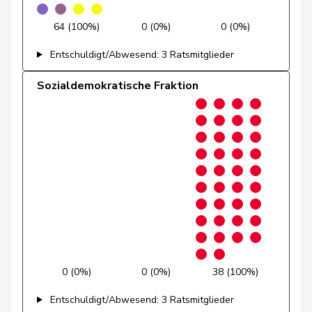
Götte
Michael
SVP
V
SG
64 (100%)
0 (0%)
0 (0%)
Graber
Michael
SVP
V
VS
Entschuldigt/Abwesend: 3 Ratsmitglieder
Gredig
Corina
glp
GL
ZH
Sozialdemokratische Fraktion
Grossen
Jürg
glp
GL
BE
Grüter
Franz
SVP
V
LU
Niklaus-
Gugger
EVP
M-E
ZH
Samuel
Guggisberg
Lars
SVP
V
BE
Gutjahr
Diana
SVP
V
TG
0 (0%)
0 (0%)
38 (100%)
Gysi
Barbara
SP
S
SG
Entschuldigt/Abwesend: 3 Ratsmitglieder