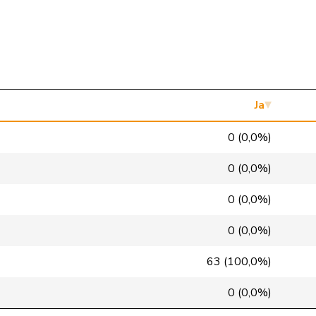
Mitte
M-E
ZH
SVP
V
NE
SP
S
LU
Mitte
M-E
GR
Ja
Mitte
M-E
VD
0 (0,0%)
glp
GL
BS
0 (0,0%)
GRÜNE
G
VS
0 (0,0%)
FDP
RL
NE
0 (0,0%)
SP
S
VD
63 (100,0%)
SP
S
GE
0 (0,0%)