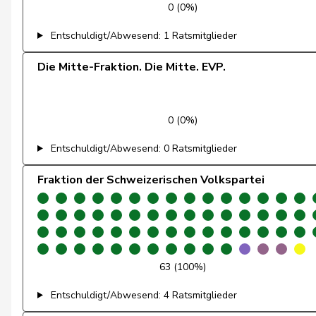
0 (0%)
Feller
Olivier
Entschuldigt/Abwesend: 1 Ratsmitglieder
Fischer
Benjamin
Die Mitte-Fraktion. Die Mitte. EVP.
Fivaz
Fabien
0 (0%)
Flach
Beat
Entschuldigt/Abwesend: 0 Ratsmitglieder
Fonio
Giorgio
Fraktion der Schweizerischen Volkspartei
Freymond
Sylvain
Fridez
Pierre-Alain
Friedl
Claudia
63 (100%)
Funiciello
Tamara
Entschuldigt/Abwesend: 4 Ratsmitglieder
Gafner
Andreas