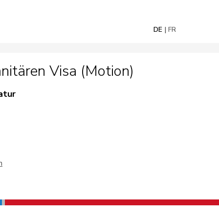
DE
FR
itären Visa (Motion)
atur
n