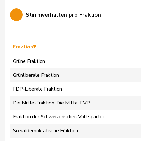
Bürgin
Yvonne
Stimmverhalten pro Fraktion
Calame
Didier
Candan
Hasan
Candinas
Martin
Fraktion
Chappuis
Isabelle
Grüne Fraktion
Christ
Katja
Grünliberale Fraktion
Clivaz
Christophe
FDP-Liberale Fraktion
Cottier
Damien
Die Mitte-Fraktion. Die Mitte. EVP.
Crottaz
Brigitte
Fraktion der Schweizerischen Volkspartei
Dandrès
Christian
Sozialdemokratische Fraktion