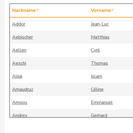
Nachname
Vorname
Addor
Jean-Luc
Aebischer
Matthias
Aellen
Cyril
Aeschi
Thomas
Alijaj
Islam
Amaudruz
Céline
Amoos
Emmanuel
Andrey
Gerhard
Badertscher
Christine