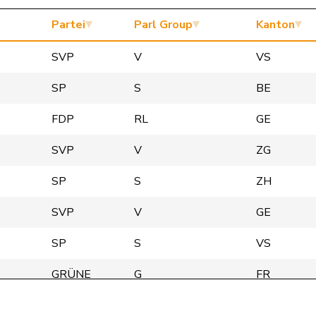
Partei
Parl Group
Kanton
SVP
V
VS
SP
S
BE
FDP
RL
GE
SVP
V
ZG
SP
S
ZH
SVP
V
GE
SP
S
VS
GRÜNE
G
FR
GRÜNE
G
BE