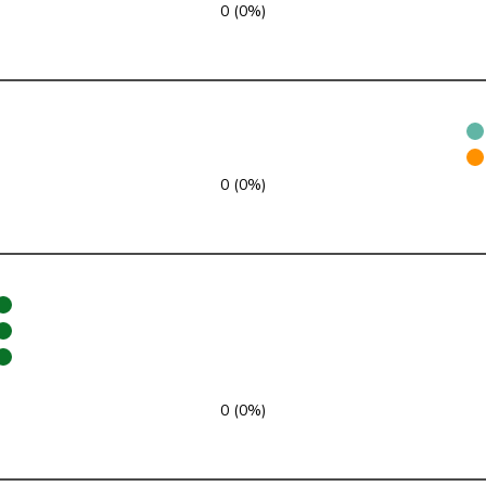
0 (0%)
FDP
RL
VD
SVP
V
ZH
GRÜNE
G
NE
0 (0%)
glp
GL
AG
Mitte
M-E
TI
SVP
V
VD
SP
S
JU
SP
S
SG
0 (0%)
SP
S
BE
EDU
V
BE