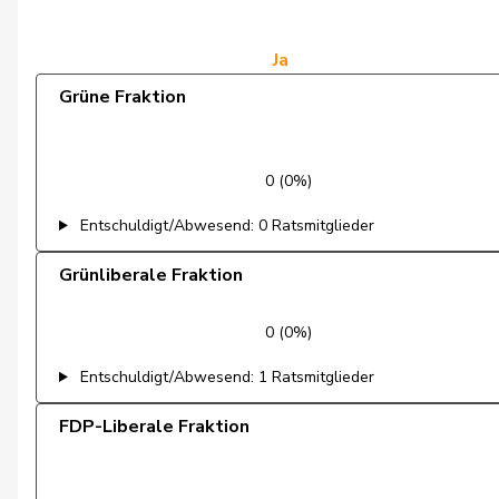
de Courten
Thomas
de Montmollin
Simone
Ja
Grüne Fraktion
de Quattro
Jacqueline
Dettling
Marcel
0 (0%)
Dobler
Marcel
Entschuldigt/Abwesend: 0 Ratsmitglieder
Docourt
Martine
Grünliberale Fraktion
Durrer-Knobel
Regina
0 (0%)
Egger
Mike
Entschuldigt/Abwesend: 1 Ratsmitglieder
Farinelli
Alex
FDP-Liberale Fraktion
Fehlmann Rielle
Laurence
Fehr Düsel
Nina