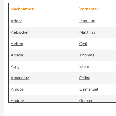
Nachname
Vorname
Addor
Jean-Luc
Aebischer
Matthias
Aellen
Cyril
Aeschi
Thomas
Alijaj
Islam
Amaudruz
Céline
Amoos
Emmanuel
Andrey
Gerhard
Badertscher
Christine