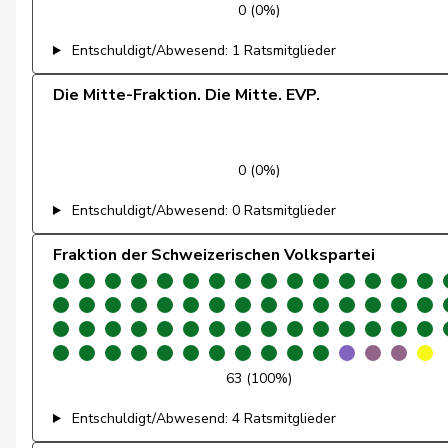
0 (0%)
Feller
Olivier
Entschuldigt/Abwesend: 1 Ratsmitglieder
Fischer
Benjamin
Die Mitte-Fraktion. Die Mitte. EVP.
Fivaz
Fabien
0 (0%)
Flach
Beat
Entschuldigt/Abwesend: 0 Ratsmitglieder
Fonio
Giorgio
Fraktion der Schweizerischen Volkspartei
Freymond
Sylvain
Fridez
Pierre-Alain
Friedl
Claudia
63 (100%)
Funiciello
Tamara
Entschuldigt/Abwesend: 4 Ratsmitglieder
Gafner
Andreas