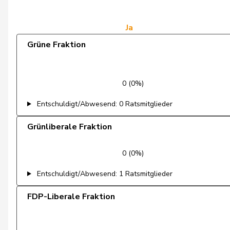
de Courten
Thomas
de Montmollin
Simone
Ja
Grüne Fraktion
de Quattro
Jacqueline
Dettling
Marcel
0 (0%)
Dobler
Marcel
Entschuldigt/Abwesend: 0 Ratsmitglieder
Docourt
Martine
Grünliberale Fraktion
Durrer-Knobel
Regina
0 (0%)
Egger
Mike
Entschuldigt/Abwesend: 1 Ratsmitglieder
Farinelli
Alex
FDP-Liberale Fraktion
Fehlmann Rielle
Laurence
Fehr Düsel
Nina