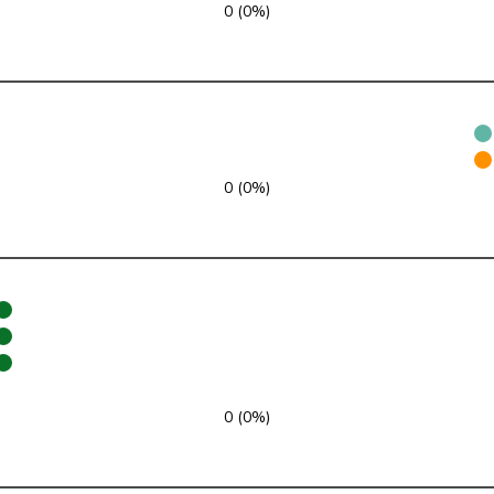
0 (0%)
FDP
RL
VD
SVP
V
ZH
GRÜNE
G
NE
0 (0%)
glp
GL
AG
Mitte
M-E
TI
SVP
V
VD
SP
S
JU
SP
S
SG
0 (0%)
SP
S
BE
EDU
V
BE