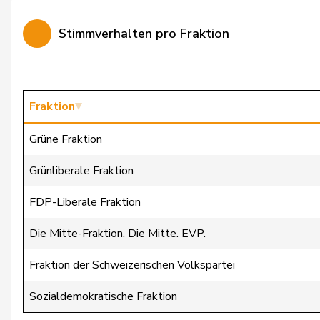
Bürgin
Yvonne
Stimmverhalten pro Fraktion
Calame
Didier
Candan
Hasan
Candinas
Martin
Fraktion
Chappuis
Isabelle
Grüne Fraktion
Christ
Katja
Grünliberale Fraktion
Clivaz
Christophe
FDP-Liberale Fraktion
Cottier
Damien
Die Mitte-Fraktion. Die Mitte. EVP.
Crottaz
Brigitte
Fraktion der Schweizerischen Volkspartei
Dandrès
Christian
Sozialdemokratische Fraktion