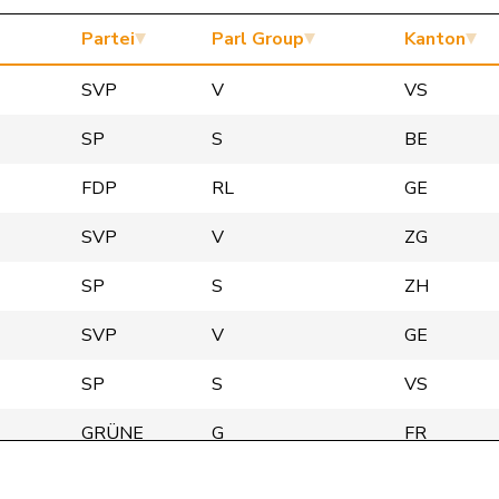
Partei
Parl Group
Kanton
SVP
V
VS
SP
S
BE
FDP
RL
GE
SVP
V
ZG
SP
S
ZH
SVP
V
GE
SP
S
VS
GRÜNE
G
FR
GRÜNE
G
BE