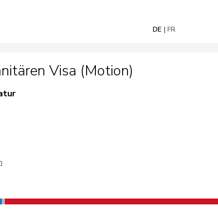
DE
FR
itären Visa (Motion)
atur
n