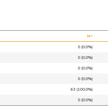
Mitte
M-E
ZH
SVP
V
NE
SP
S
LU
Mitte
M-E
GR
Ja
Mitte
M-E
VD
0 (0,0%)
glp
GL
BS
0 (0,0%)
GRÜNE
G
VS
0 (0,0%)
FDP
RL
NE
0 (0,0%)
SP
S
VD
63 (100,0%)
SP
S
GE
0 (0,0%)