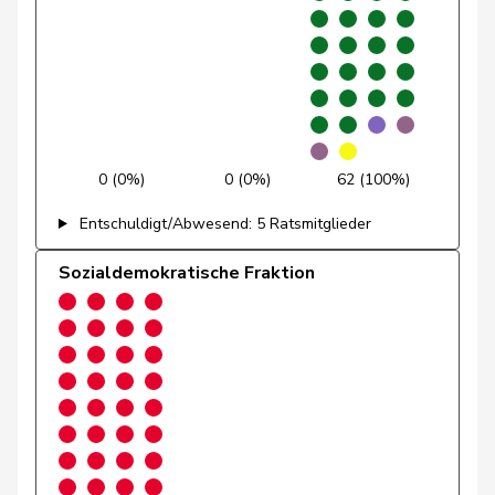
Golay
Roger
MCG
V
GE
Götte
Michael
SVP
V
SG
Graber
Michael
SVP
V
VS
Gredig
Corina
glp
GL
ZH
0 (0%)
0 (0%)
62 (100%)
Grossen
Jürg
glp
GL
BE
Entschuldigt/Abwesend: 5 Ratsmitglieder
Grüter
Franz
SVP
V
LU
Sozialdemokratische Fraktion
Niklaus-
Gugger
EVP
M-E
ZH
Samuel
Guggisberg
Lars
SVP
V
BE
Gutjahr
Diana
SVP
V
TG
Gysi
Barbara
SP
S
SG