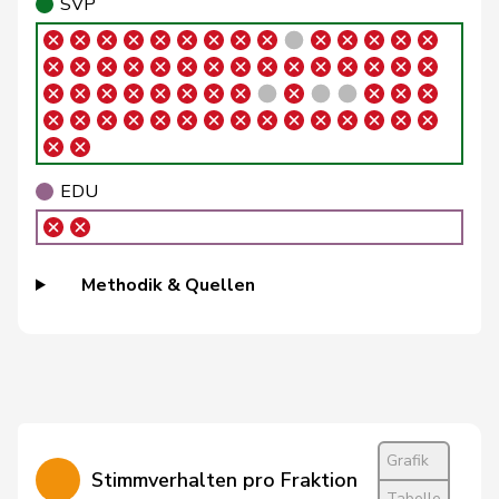
SVP
Brizzi
Simona
SP
S
AG
Roland
Büchel
SVP
V
SG
Rino
Buffat
Michaël
SVP
V
VD
EDU
Bühler
Manfred
SVP
V
BE
Bulliard-
Christine
Mitte
M-E
FR
Methodik & Quellen
Marbach
Burgherr
Thomas
SVP
V
AG
Bürgi
Roman
SVP
V
SZ
Bürgin
Yvonne
Mitte
M-E
ZH
Grafik
Stimmverhalten pro Fraktion
Calame
Didier
SVP
V
NE
Tabelle