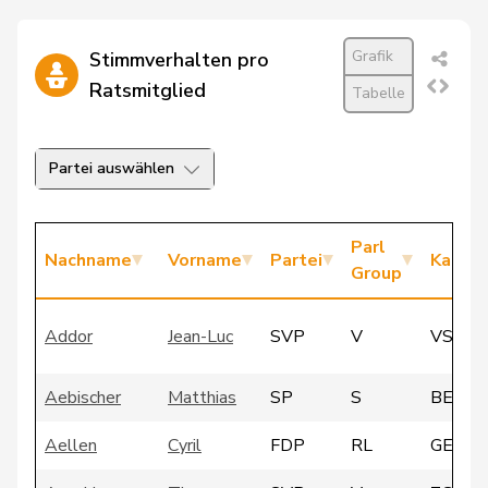
Grafik
Stimmverhalten pro
Ratsmitglied
Tabelle
Partei auswählen
Parl
Nachname
Vorname
Partei
Kanto
Group
Addor
Jean-Luc
SVP
V
VS
Aebischer
Matthias
SP
S
BE
Aellen
Cyril
FDP
RL
GE