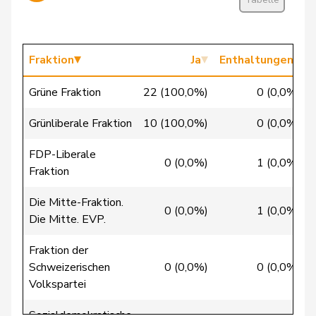
Candan
Hasan
SP
S
LU
Candinas
Martin
Mitte
M-E
GR
Fraktion
Ja
Enthaltungen
Chappuis
Isabelle
Mitte
M-E
VD
Grüne Fraktion
22 (100,0%)
0 (0,0%)
Christ
Katja
glp
GL
BS
Grünliberale Fraktion
10 (100,0%)
0 (0,0%)
Clivaz
Christophe
GRÜNE
G
VS
FDP-Liberale
0 (0,0%)
1 (0,0%)
Fraktion
Cottier
Damien
FDP
RL
NE
Die Mitte-Fraktion.
0 (0,0%)
1 (0,0%)
Die Mitte. EVP.
Crottaz
Brigitte
SP
S
VD
Fraktion der
Dandrès
Christian
SP
S
GE
Schweizerischen
0 (0,0%)
0 (0,0%)
Volkspartei
de Courten
Thomas
SVP
V
BL
Sozialdemokratische