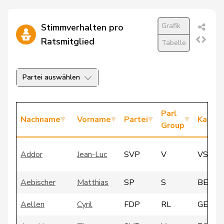
Grafik
Stimmverhalten pro
Ratsmitglied
Tabelle
Partei auswählen
Parl
Nachname
Vorname
Partei
Kanto
Group
Addor
Jean-Luc
SVP
V
VS
Aebischer
Matthias
SP
S
BE
Aellen
Cyril
FDP
RL
GE