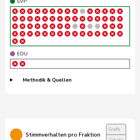
SVP
Brizzi
Simona
SP
S
AG
Roland
Büchel
SVP
V
SG
Rino
Buffat
Michaël
SVP
V
VD
EDU
Bühler
Manfred
SVP
V
BE
Bulliard-
Christine
Mitte
M-E
FR
Methodik & Quellen
Marbach
Burgherr
Thomas
SVP
V
AG
Bürgi
Roman
SVP
V
SZ
Bürgin
Yvonne
Mitte
M-E
ZH
Grafik
Stimmverhalten pro Fraktion
Calame
Didier
SVP
V
NE
Tabelle