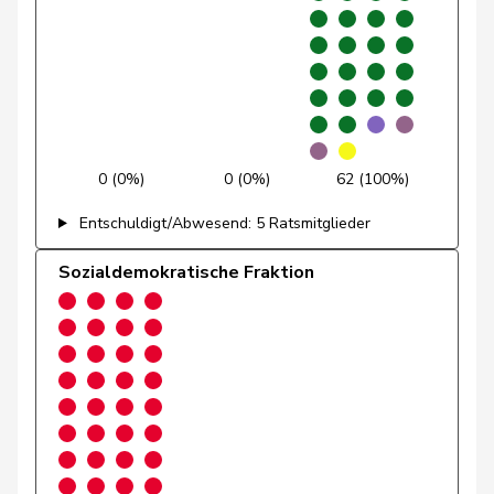
Golay
Roger
MCG
V
GE
Götte
Michael
SVP
V
SG
Graber
Michael
SVP
V
VS
Gredig
Corina
glp
GL
ZH
0 (0%)
0 (0%)
62 (100%)
Grossen
Jürg
glp
GL
BE
Entschuldigt/Abwesend: 5 Ratsmitglieder
Grüter
Franz
SVP
V
LU
Sozialdemokratische Fraktion
Niklaus-
Gugger
EVP
M-E
ZH
Samuel
Guggisberg
Lars
SVP
V
BE
Gutjahr
Diana
SVP
V
TG
Gysi
Barbara
SP
S
SG